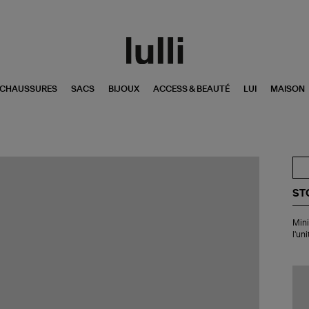
CHAUSSURES
SACS
BIJOUX
ACCESS & BEAUTÉ
LUI
MAISON
ST
Min
Mini
Cré
l'uni
Nu
Or
Bla
Di
(V
à
l'u