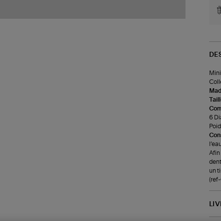
DE
Mini
Coll
Made
Tail
Com
6 Di
Poids
Cons
l’ea
Afin
dent
un t
(re
LI