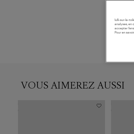
lulli-sur-la-t
analyses, en 
accepter l’en
Pour en savoir
VOUS AIMEREZ AUSSI