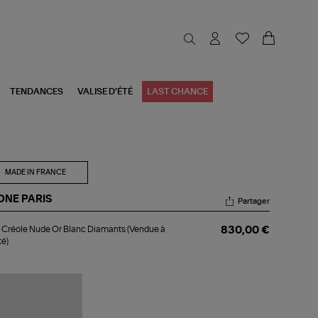
TENDANCES
VALISE D'ÉTÉ
LAST CHANCE
MADE IN FRANCE
ONE PARIS
Partager
i
 Créole Nude Or Blanc Diamants (Vendue à
830,00 €
ole
té)
de
nc
amants
endue
nité)