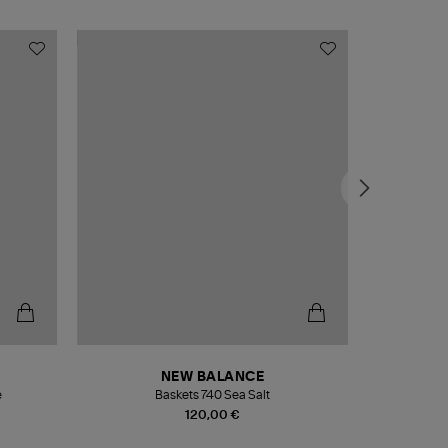
NEW BALANCE
e
Baskets 740 Sea Salt
Veste
120,00 €