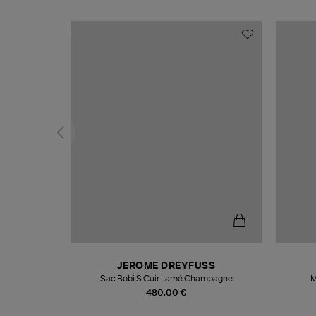
N
JEROME DREYFUSS
te
Sac Bobi S Cuir Lamé Champagne
M
480,00 €