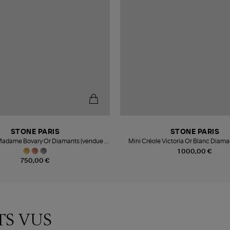
STONE PARIS
STONE PARIS
Madame Bovary Or Diamants (vendue à
Mini Créole Victoria Or Blanc Diama
l'unité)
à l'unité)
1 000,00 €
750,00 €
TS VUS