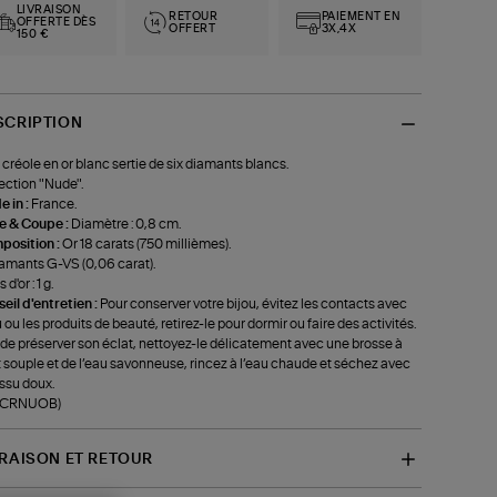
LIVRAISON
RETOUR
PAIEMENT EN
OFFERTE DÈS
OFFERT
3X,4X
150 €
SCRIPTION
 créole en or blanc sertie de six diamants blancs.
ection "Nude".
 in :
France.
le & Coupe :
Diamètre : 0,8 cm.
position :
Or 18 carats (750 millièmes).
amants G-VS (0,06 carat).
 d'or : 1 g.
eil d'entretien :
Pour conserver votre bijou, évitez les contacts avec
u ou les produits de beauté, retirez-le pour dormir ou faire des activités.
 de préserver son éclat, nettoyez-le délicatement avec une brosse à
 souple et de l’eau savonneuse, rincez à l’eau chaude et séchez avec
issu doux.
f-CRNUOB)
VRAISON ET RETOUR