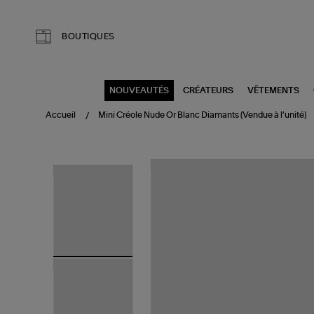
Aller au contenu principal
BOUTIQUES
NOUVEAUTÉS
CRÉATEURS
VÊTEMENTS
Accueil
Mini Créole Nude Or Blanc Diamants (Vendue à l'unité)