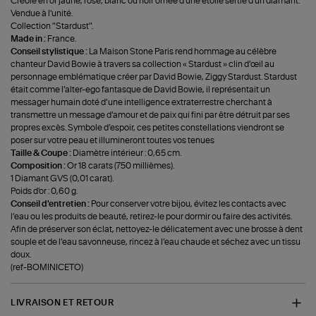
Créole en or jaune, rose, blanc ou noir ornée d'une étoile sertie d'un diamant.
Vendue à l'unité.
Collection "Stardust".
Made in :
France.
Conseil stylistique :
La Maison Stone Paris rend hommage au célèbre
chanteur David Bowie à travers sa collection « Stardust » clin d’œil au
personnage emblématique créer par David Bowie, Ziggy Stardust. Stardust
était comme l’alter-ego fantasque de David Bowie, il représentait un
messager humain doté d’une intelligence extraterrestre cherchant à
transmettre un message d’amour et de paix qui fini par être détruit par ses
propres excès. Symbole d’espoir, ces petites constellations viendront se
poser sur votre peau et illumineront toutes vos tenues
Taille & Coupe :
Diamètre intérieur : 0,65 cm.
Composition :
Or 18 carats (750 millièmes).
1 Diamant GVS (0,01 carat).
Poids d'or : 0,60 g.
Conseil d'entretien :
Pour conserver votre bijou, évitez les contacts avec
l’eau ou les produits de beauté, retirez-le pour dormir ou faire des activités.
Afin de préserver son éclat, nettoyez-le délicatement avec une brosse à dent
souple et de l’eau savonneuse, rincez à l’eau chaude et séchez avec un tissu
doux.
(ref-BOMINICETO)
LIVRAISON ET RETOUR