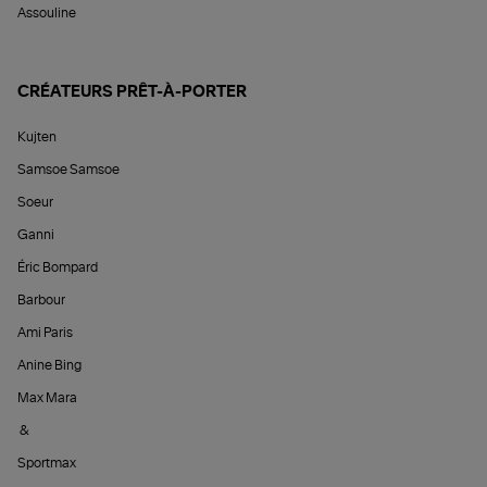
Assouline
CRÉATEURS PRÊT-À-PORTER
Kujten
Samsoe Samsoe
Soeur
Ganni
Éric Bompard
Barbour
Ami Paris
Anine Bing
Max Mara
&
Sportmax