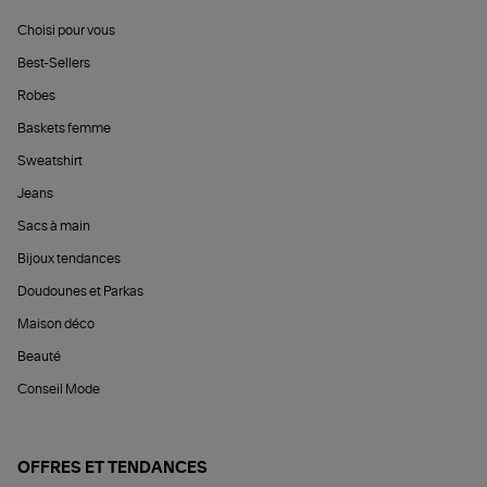
Choisi pour vous
Best-Sellers
Robes
Baskets femme
Sweatshirt
Jeans
Sacs à main
Bijoux tendances
Doudounes et Parkas
Maison déco
Beauté
Conseil Mode
OFFRES ET TENDANCES