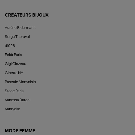
CRÉATEURS BIJOUX
Aurélie Bidermann
Serge Thoraval
d1928
Feidt Paris
Gigi Clozeau
Ginette NY
Pascale Monvoisin
Stone Paris
Vanessa Baroni
Vanrycke
MODE FEMME