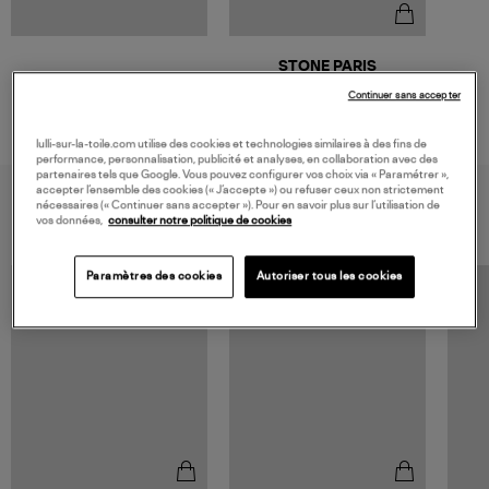
STONE PARIS
Collier Dévotion Or Diamants
Continuer sans accepter
1 750,00 €
lulli-sur-la-toile.com utilise des cookies et technologies similaires à des fins de
performance, personnalisation, publicité et analyses, en collaboration avec des
partenaires tels que Google. Vous pouvez configurer vos choix via « Paramétrer »,
accepter l’ensemble des cookies (« J’accepte ») ou refuser ceux non strictement
VOUS AIMEREZ AUSSI
nécessaires (« Continuer sans accepter »). Pour en savoir plus sur l’utilisation de
vos données,
consulter notre politique de cookies
Paramètres des cookies
Autoriser tous les cookies