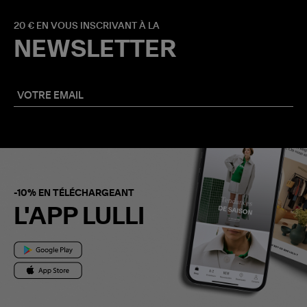
20 € EN VOUS INSCRIVANT À LA
NEWSLETTER
-10% EN TÉLÉCHARGEANT
L'APP LULLI