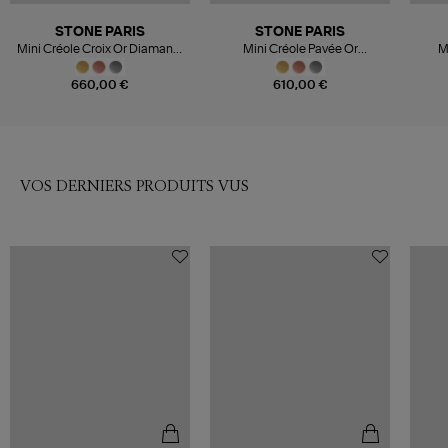
STONE PARIS
STONE PARIS
Mini Créole Croix Or Diamants
Mini Créole Pavée Or
M
(vendue à l'unité)
Diamants (vendue à l'unité)
Dia
660,00 €
610,00 €
VOS DERNIERS PRODUITS VUS