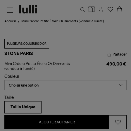
Aller au contenu principal
Accueil
Mini Créole Petite Étoile Or Diamants (vendue à l'unité)
PLUSIEURS COULEURS D'OR
STONE PARIS
Partager
Mini
Mini Créole Petite Étoile Or Diamants
490,00 €
Créole
(vendue à l'unité)
Petite
Couleur
Étoile
Or
Diamants
(vendue
à
Taille
l'unité)
Taille Unique
AJOUTER AU PANIER