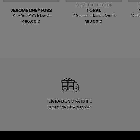
NOUVELLE COLLECTION
N
JEROME DREYFUSS
TORAL
Sac Bobi S Cuir Lamé
Mocassins Killian Sport
Veste
Champagne
Mousse
480,00 €
189,00 €
LIVRAISON GRATUITE
à partir de 150 € d'achat*