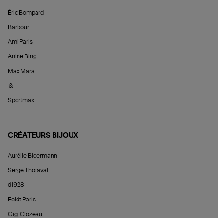
Éric Bompard
Barbour
Ami Paris
Anine Bing
Max Mara
&
Sportmax
CRÉATEURS BIJOUX
Aurélie Bidermann
Serge Thoraval
d1928
Feidt Paris
Gigi Clozeau