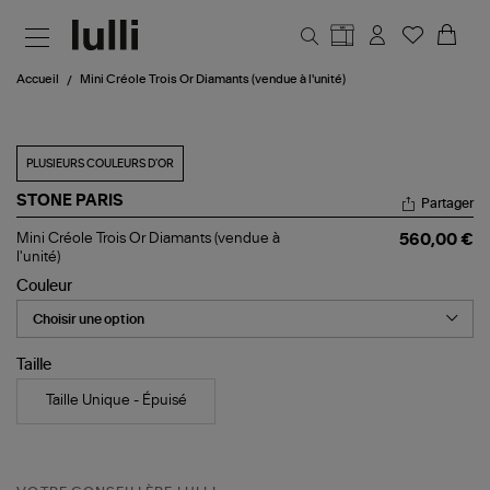
Aller au contenu principal
Accueil
Mini Créole Trois Or Diamants (vendue à l'unité)
PLUSIEURS COULEURS D'OR
STONE PARIS
Partager
Mini
Mini Créole Trois Or Diamants (vendue à
560,00 €
Créole
l'unité)
Trois
Couleur
Or
Diamants
(vendue
à
l'unité)
Taille
Taille Unique - Épuisé