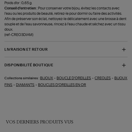
Poids d'or : 0,65 g.
Conseil d'entretien :
Pour conserver votre bijou, évitez les contacts avec
l’eau ou les produits de beauté, retirez-le pour dormir ou faire des activités.
Afin de préserver son éclat, nettoyez-le délicatement avec une brosse à dent
souple et de l’eau savonneuse, rincez à l’eau chaude et séchez avec un tissu
doux.
(ref-CREO3DIAM)
LIVRAISON ET RETOUR
DISPONIBILITÉ BOUTIQUE
-
-
-
BIJOUX
BOUCLE D'OREILLES
CREOLES
BIJOUX
Collections similaires :
-
-
FINS
DIAMANTS
BOUCLES D'OREILLES EN OR
VOS DERNIERS PRODUITS VUS