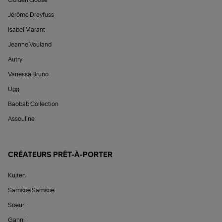
Golden Goose
Jérôme Dreyfuss
Isabel Marant
Jeanne Vouland
Autry
Vanessa Bruno
Ugg
Baobab Collection
Assouline
CRÉATEURS PRÊT-À-PORTER
Kujten
Samsoe Samsoe
Soeur
Ganni