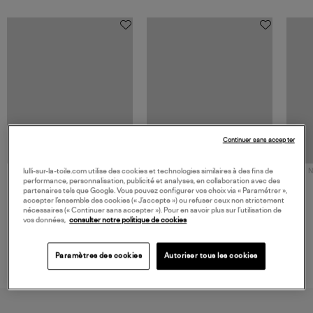
Continuer sans accepter
NOUVELLE COLLECTION
N
lulli-sur-la-toile.com utilise des cookies et technologies similaires à des fins de
performance, personnalisation, publicité et analyses, en collaboration avec des
JEROME DREYFUSS
TORAL
partenaires tels que Google. Vous pouvez configurer vos choix via « Paramétrer »,
Sac Bobi S Cuir Lamé
Mocassins Killian Sport
accepter l’ensemble des cookies (« J’accepte ») ou refuser ceux non strictement
Champagne
Mousse
480,00 €
189,00 €
nécessaires (« Continuer sans accepter »). Pour en savoir plus sur l’utilisation de
vos données,
consulter notre politique de cookies
Paramètres des cookies
Autoriser tous les cookies