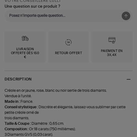
VOTRE CONSEILLÈRE LULLI
Une question sur ce produit ?
LIVRAISON
PAIEMENT EN
OFFERTE DÈS 150
RETOUR OFFERT
3X,4X
€
DESCRIPTION
Créole en or jaune, rose, blanc ou noir sertie de trois diamants.
Vendue à l'unité.
Made in :
France.
Conseil stylistique :
Discrète et élégante, laissez-vous sublimer par cette
petite créole orné de
trois diamants.
Taille & Coupe :
Diamètre : 0,65 cm.
Composition :
Or 18 carats (750 millièmes).
3 Diamants GVS (0,03 carat).