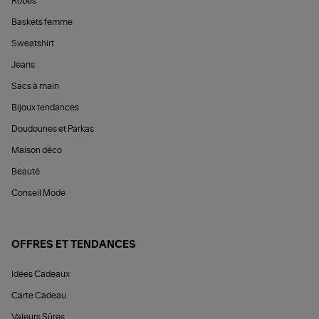
Robes
Baskets femme
Sweatshirt
Jeans
Sacs à main
Bijoux tendances
Doudounes et Parkas
Maison déco
Beauté
Conseil Mode
OFFRES ET TENDANCES
Idées Cadeaux
Carte Cadeau
Valeurs Sûres