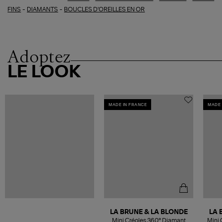
-
-
FINS
DIAMANTS
BOUCLES D'OREILLES EN OR
Adoptez
LE LOOK
MADE IN FRANCE
MADE 
LA BRUNE & LA BLONDE
LA 
Mini Créoles 360° Diamant
Mini 