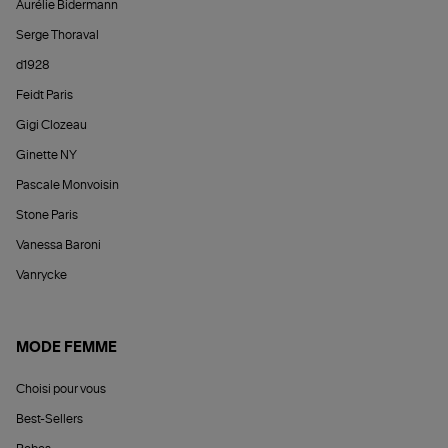
Aurélie Bidermann
Serge Thoraval
d1928
Feidt Paris
Gigi Clozeau
Ginette NY
Pascale Monvoisin
Stone Paris
Vanessa Baroni
Vanrycke
MODE FEMME
Choisi pour vous
Best-Sellers