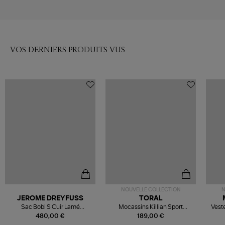
VOS DERNIERS PRODUITS VUS
NOUVELLE COLLECTION
N
JEROME DREYFUSS
TORAL
Sac Bobi S Cuir Lamé
Mocassins Killian Sport
Veste
Champagne
Mousse
480,00 €
189,00 €