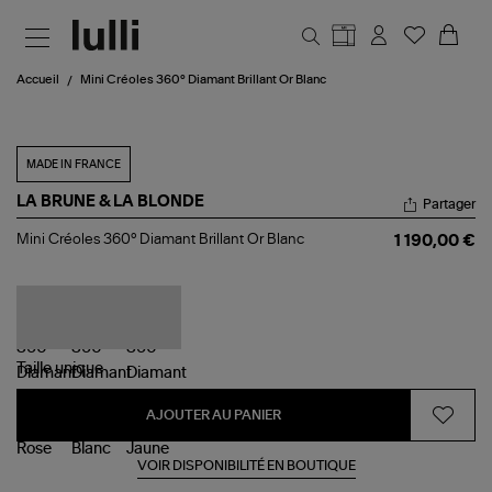
Aller au contenu principal
Accueil
Mini Créoles 360° Diamant Brillant Or Blanc
MADE IN FRANCE
LA BRUNE & LA BLONDE
Partager
Mini
Mini Créoles 360° Diamant Brillant Or Blanc
1 190,00 €
Créoles
360°
Diamant
Brillant
Or
Blanc
Taille
unique
AJOUTER AU PANIER
VOIR DISPONIBILITÉ EN BOUTIQUE