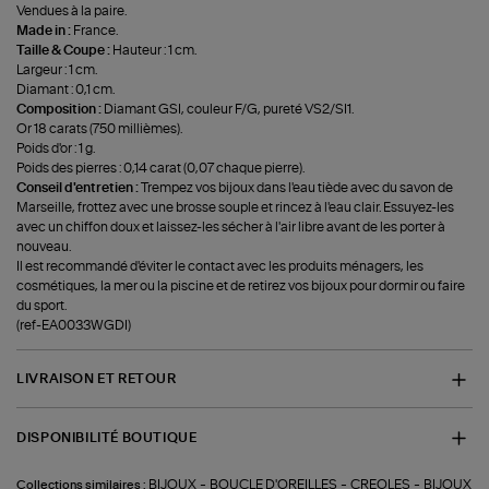
Vendues à la paire.
Made in :
France.
Taille & Coupe :
Hauteur : 1 cm.
Largeur : 1 cm.
Diamant : 0,1 cm.
Composition :
Diamant GSI, couleur F/G, pureté VS2/SI1.
Or 18 carats (750 millièmes).
Poids d'or : 1 g.
Poids des pierres : 0,14 carat (0,07 chaque pierre).
Conseil d'entretien :
Trempez vos bijoux dans l'eau tiède avec du savon de
Marseille, frottez avec une brosse souple et rincez à l'eau clair. Essuyez-les
avec un chiffon doux et laissez-les sécher à l'air libre avant de les porter à
nouveau.
Il est recommandé d'éviter le contact avec les produits ménagers, les
cosmétiques, la mer ou la piscine et de retirez vos bijoux pour dormir ou faire
du sport.
(ref-EA0033WGDI)
LIVRAISON ET RETOUR
DISPONIBILITÉ BOUTIQUE
-
-
-
BIJOUX
BOUCLE D'OREILLES
CREOLES
BIJOUX
Collections similaires :