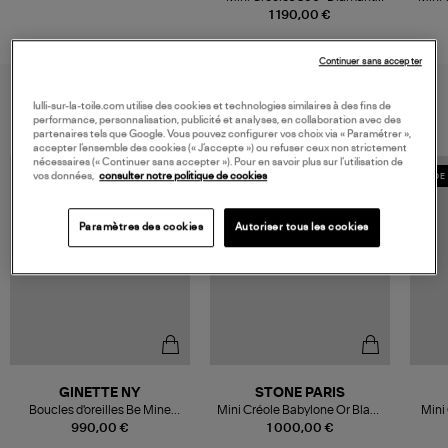
Brillant Or Rose
1 190,00 €
Continuer sans accepter
VOUS AIMEREZ AUSSI
lulli-sur-la-toile.com utilise des cookies et technologies similaires à des fins de
performance, personnalisation, publicité et analyses, en collaboration avec des
partenaires tels que Google. Vous pouvez configurer vos choix via « Paramétrer »,
accepter l’ensemble des cookies (« J’accepte ») ou refuser ceux non strictement
nécessaires (« Continuer sans accepter »). Pour en savoir plus sur l’utilisation de
vos données,
consulter notre politique de cookies
MADE 
Paramètres des cookies
Autoriser tous les cookies
GINETTE NY
STONE PARIS
Boucles d'oreilles Be Mine
Mini Créole Babylone Or Blanc
Mini
Diamants Or Blanc
Diamants (vendu à l'unité)
Dia
990,00 €
1 000,00 €