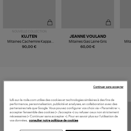
NOUVELLE COLLECTION
KUJTEN
JEANNE VOULAND
Mitaines Cachemire Kappa
Mitaines Gas Laine Gris
Mit
Nimbus Gris Clair Chiné
90,00 €
60,00 €
VOS DERNIERS PRODUITS VUS
Continuer sans accepter
lulli-sur-la-toile.com utilise des cookies et technologies similaires à des fins de
performance, personnalisation, publicité et analyses, en collaboration avec des
partenaires tels que Google. Vous pouvez configurer vos choix via « Paramétrer »,
accepter l’ensemble des cookies (« J’accepte ») ou refuser ceux non strictement
nécessaires (« Continuer sans accepter »). Pour en savoir plus sur l’utilisation de
vos données,
consulter notre politique de cookies