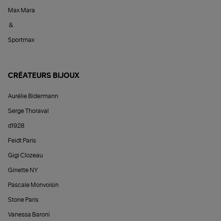
Max Mara
&
Sportmax
CRÉATEURS BIJOUX
Aurélie Bidermann
Serge Thoraval
d1928
Feidt Paris
Gigi Clozeau
Ginette NY
Pascale Monvoisin
Stone Paris
Vanessa Baroni