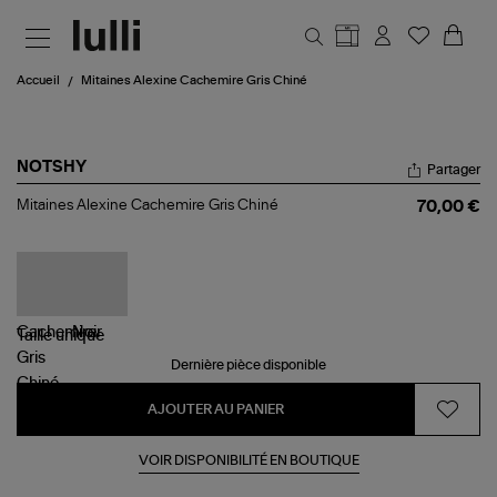
Aller au contenu principal
Accueil
Mitaines Alexine Cachemire Gris Chiné
NOTSHY
Partager
Mitaines
Mitaines Alexine Cachemire Gris Chiné
70,00 €
Alexine
Cachemire
Gris
Chiné
Taille
unique
Dernière pièce disponible
AJOUTER AU PANIER
VOIR DISPONIBILITÉ EN BOUTIQUE