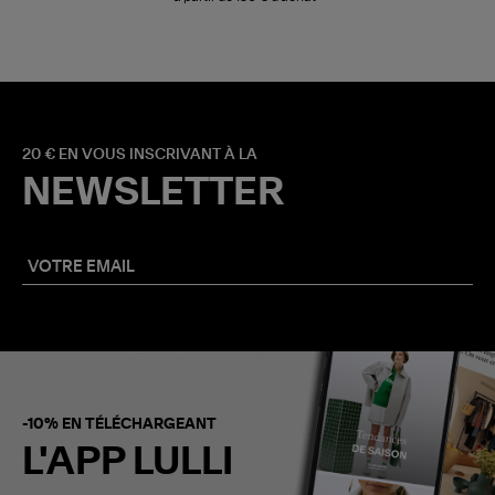
20 € EN VOUS INSCRIVANT À LA
NEWSLETTER
-10% EN TÉLÉCHARGEANT
L'APP LULLI