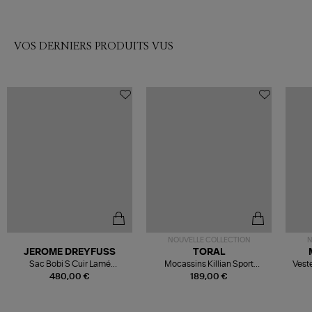
VOS DERNIERS PRODUITS VUS
NOUVELLE COLLECTION
N
JEROME DREYFUSS
TORAL
Sac Bobi S Cuir Lamé
Mocassins Killian Sport
Veste
Champagne
Mousse
480,00 €
189,00 €