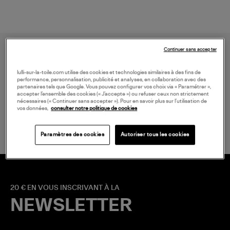
Continuer sans accepter
lulli-sur-la-toile.com utilise des cookies et technologies similaires à des fins de
performance, personnalisation, publicité et analyses, en collaboration avec des
partenaires tels que Google. Vous pouvez configurer vos choix via « Paramétrer »,
accepter l’ensemble des cookies (« J’accepte ») ou refuser ceux non strictement
nécessaires (« Continuer sans accepter »). Pour en savoir plus sur l’utilisation de
LIVRAISON GRATUITE
vos données,
consulter notre politique de cookies
à partir de 150 € d'achat*
Paramètres des cookies
Autoriser tous les cookies
20 € EN VOUS INSCRIVANT À LA
NEWSLETTER