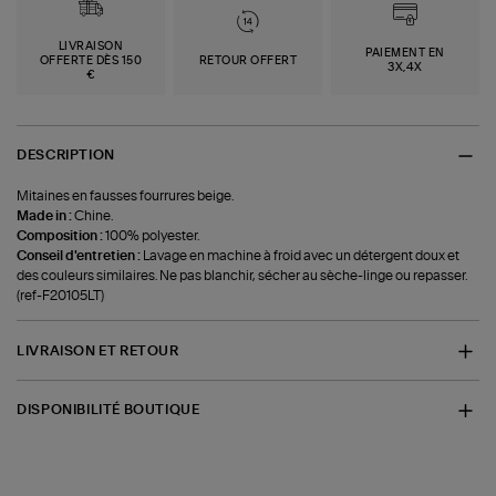
LIVRAISON
PAIEMENT EN
OFFERTE DÈS 150
RETOUR OFFERT
3X,4X
€
DESCRIPTION
Mitaines en fausses fourrures beige.
Made in :
Chine.
Composition :
100% polyester.
Conseil d'entretien :
Lavage en machine à froid avec un détergent doux et
des couleurs similaires. Ne pas blanchir, sécher au sèche-linge ou repasser.
(ref-F20105LT)
LIVRAISON ET RETOUR
DISPONIBILITÉ BOUTIQUE