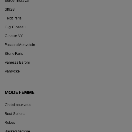
Serge Thoraval
d1928
Feidt Paris
Gigi Clozeau
Ginette NY
Pascale Monvoisin
Stone Paris
Vanessa Baroni
Vanrycke
MODE FEMME
Choisi pour vous
Best-Sellers
Robes
Baskets femme