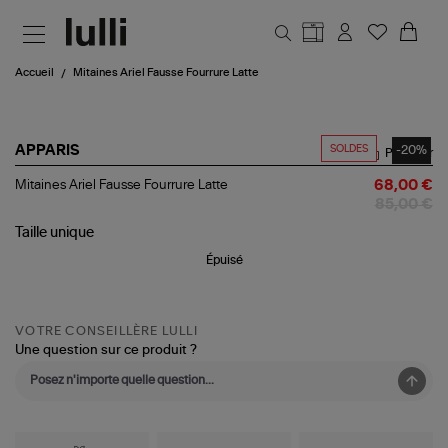
Aller au contenu principal
Accueil
Mitaines Ariel Fausse Fourrure Latte
SOLDES
-20%
APPARIS
Partager
Mitaines
Mitaines Ariel Fausse Fourrure Latte
68,00 €
Ariel
85,00 €
Fausse
Fourrure
Taille
unique
Latte
Épuisé
VOTRE CONSEILLÈRE LULLI
Une question sur ce produit ?