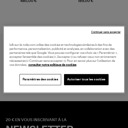
480,00 €
189,00 €
Continuer sans accepter
lulli-sur-la-toile.com utilise des cookies et technologies similaires à des fins de
performance, personnalisation, publicité et analyses, en collaboration avec des
partenaires tels que Google. Vous pouvez configurer vos choix via « Paramétrer »,
accepter l’ensemble des cookies (« J’accepte ») ou refuser ceux non strictement
nécessaires (« Continuer sans accepter »). Pour en savoir plus sur l’utilisation de
vos données,
consulter notre politique de cookies
LIVRAISON GRATUITE
à partir de 150 € d'achat*
Paramètres des cookies
Autoriser tous les cookies
20 € EN VOUS INSCRIVANT À LA