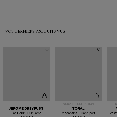
VOS DERNIERS PRODUITS VUS
NOUVELLE COLLECTION
N
JEROME DREYFUSS
TORAL
Sac Bobi S Cuir Lamé
Mocassins Killian Sport
Veste
Champagne
Mousse