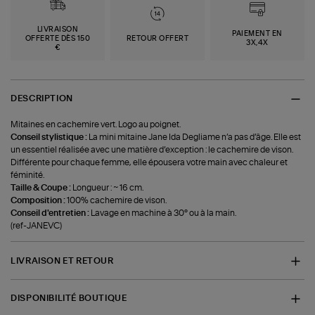
LIVRAISON
PAIEMENT EN
OFFERTE DÈS 150
RETOUR OFFERT
3X,4X
€
DESCRIPTION
Mitaines en cachemire vert. Logo au poignet.
Conseil stylistique :
La mini mitaine Jane Ida Degliame n’a pas d’âge. Elle est
un essentiel réalisée avec une matière d’exception : le cachemire de vison.
Différente pour chaque femme, elle épousera votre main avec chaleur et
féminité.
Taille & Coupe :
Longueur : ~ 16 cm.
Composition :
100% cachemire de vison.
Conseil d'entretien :
Lavage en machine à 30° ou à la main.
(ref-JANEVC)
LIVRAISON ET RETOUR
DISPONIBILITÉ BOUTIQUE