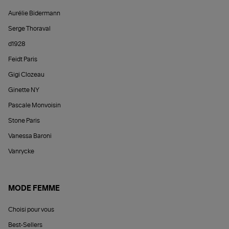
Aurélie Bidermann
Serge Thoraval
d1928
Feidt Paris
Gigi Clozeau
Ginette NY
Pascale Monvoisin
Stone Paris
Vanessa Baroni
Vanrycke
MODE FEMME
Choisi pour vous
Best-Sellers