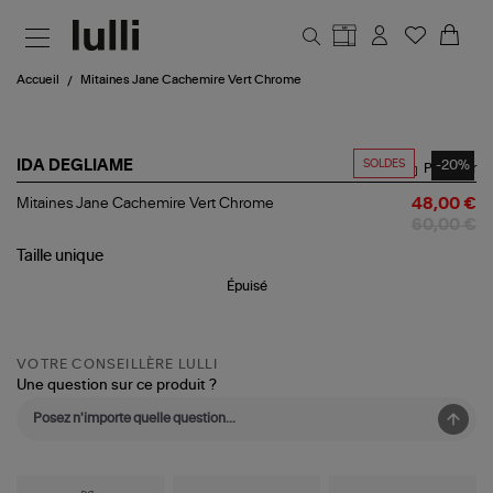
Aller au contenu principal
Accueil
Mitaines Jane Cachemire Vert Chrome
SOLDES
-20%
IDA DEGLIAME
Partager
Mitaines
Mitaines Jane Cachemire Vert Chrome
48,00 €
Jane
60,00 €
Cachemire
Vert
Taille
unique
Chrome
Épuisé
VOTRE CONSEILLÈRE LULLI
Une question sur ce produit ?