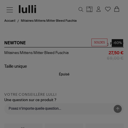
Aller au contenu principal
Accueil
Mitaines Mittens Mitter Bleed Fuschia
SOLDES
-60%
NEWTONE
Partager
Mitaines
Mitaines Mittens Mitter Bleed Fuschia
27,50 €
Mittens
69,00 €
Mitter
Bleed
Taille
unique
Fuschia
Épuisé
VOTRE CONSEILLÈRE LULLI
Une question sur ce produit ?