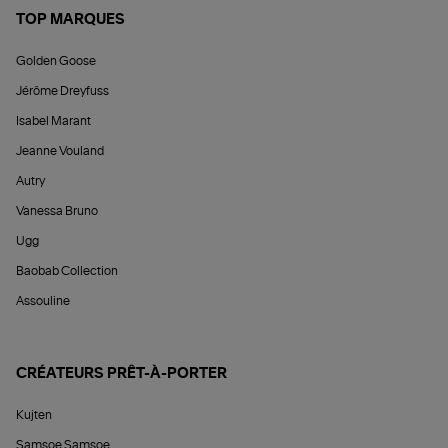
TOP MARQUES
Golden Goose
Jérôme Dreyfuss
Isabel Marant
Jeanne Vouland
Autry
Vanessa Bruno
Ugg
Baobab Collection
Assouline
CRÉATEURS PRÊT-À-PORTER
Kujten
Samsoe Samsoe