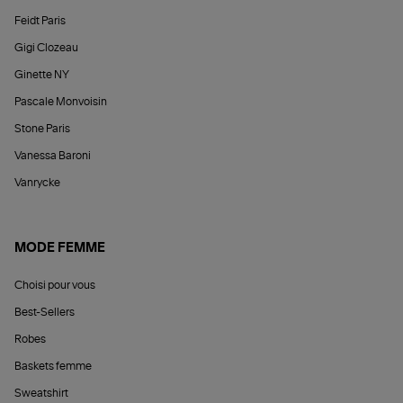
Feidt Paris
Gigi Clozeau
Ginette NY
Pascale Monvoisin
Stone Paris
Vanessa Baroni
Vanrycke
MODE FEMME
Choisi pour vous
Best-Sellers
Robes
Baskets femme
Sweatshirt