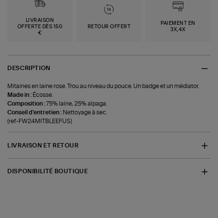
LIVRAISON
PAIEMENT EN
OFFERTE DÈS 150
RETOUR OFFERT
3X,4X
€
DESCRIPTION
Mitaines en laine rose. Trou au niveau du pouce. Un badge et un médiator.
Made in :
Écosse.
Composition :
75% laine, 25% alpaga.
Conseil d'entretien :
Nettoyage à sec.
(ref-FW24MITBLEEFUS)
LIVRAISON ET RETOUR
DISPONIBILITÉ BOUTIQUE