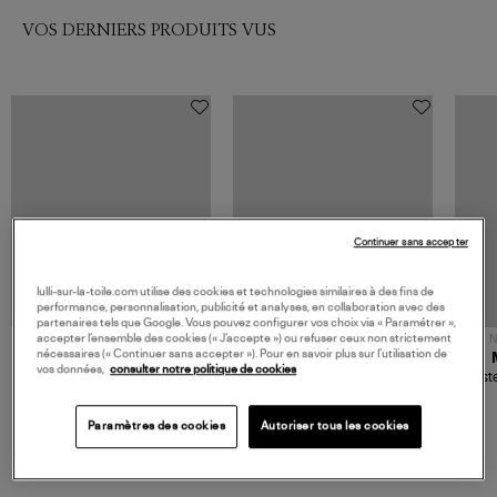
VOS DERNIERS PRODUITS VUS
Continuer sans accepter
lulli-sur-la-toile.com utilise des cookies et technologies similaires à des fins de
performance, personnalisation, publicité et analyses, en collaboration avec des
partenaires tels que Google. Vous pouvez configurer vos choix via « Paramétrer »,
accepter l’ensemble des cookies (« J’accepte ») ou refuser ceux non strictement
NOUVELLE COLLECTION
N
nécessaires (« Continuer sans accepter »). Pour en savoir plus sur l’utilisation de
JEROME DREYFUSS
TORAL
vos données,
consulter notre politique de cookies
Sac Bobi S Cuir Lamé
Mocassins Killian Sport
Veste
Champagne
Mousse
480,00 €
189,00 €
Paramètres des cookies
Autoriser tous les cookies