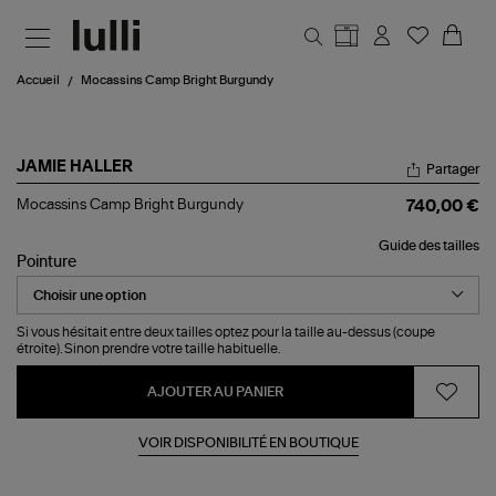
Aller au contenu principal
Accueil
Mocassins Camp Bright Burgundy
JAMIE HALLER
Partager
Mocassins
Mocassins Camp Bright Burgundy
740,00 €
Camp
Bright
Guide des tailles
Burgundy
Pointure
Si vous hésitait entre deux tailles optez pour la taille au-dessus (coupe
étroite). Sinon prendre votre taille habituelle.
AJOUTER AU PANIER
VOIR DISPONIBILITÉ EN BOUTIQUE