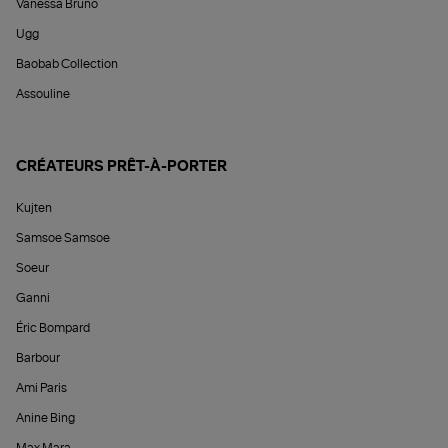
Vanessa Bruno
Ugg
Baobab Collection
Assouline
CRÉATEURS PRÊT-À-PORTER
Kujten
Samsoe Samsoe
Soeur
Ganni
Éric Bompard
Barbour
Ami Paris
Anine Bing
Max Mara