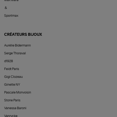
&
Sportmax
CRÉATEURS BIJOUX
Aurélie Bidermann
Serge Thoraval
d1928
Feidt Paris
Gigi Clozeau
Ginette NY
Pascale Monvoisin
Stone Paris
Vanessa Baroni
Vanrycke