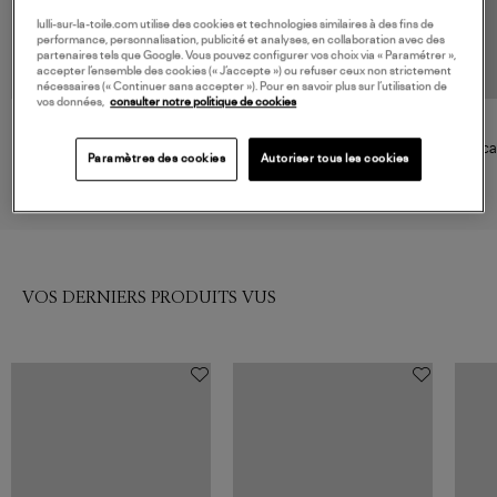
lulli-sur-la-toile.com utilise des cookies et technologies similaires à des fins de
performance, personnalisation, publicité et analyses, en collaboration avec des
partenaires tels que Google. Vous pouvez configurer vos choix via « Paramétrer »,
accepter l’ensemble des cookies (« J’accepte ») ou refuser ceux non strictement
nécessaires (« Continuer sans accepter »). Pour en savoir plus sur l’utilisation de
vos données,
consulter notre politique de cookies
ISABEL MARANT
JAMIE HALLER
Mocassins Malvin Cognac
Mocassins In Pebble Leather
Mocas
Paramètres des cookies
Autoriser tous les cookies
White
650,00 €
705,00 €
VOS DERNIERS PRODUITS VUS