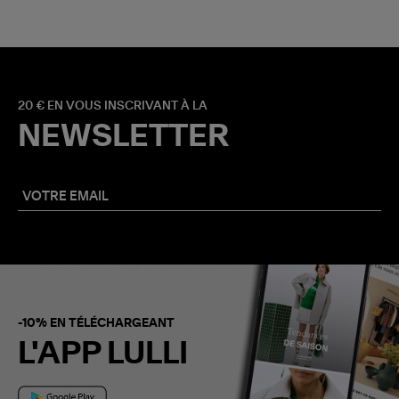
20 € EN VOUS INSCRIVANT À LA
NEWSLETTER
-10% EN TÉLÉCHARGEANT
L'APP LULLI