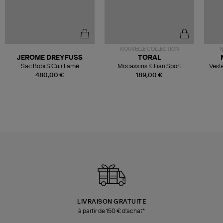
NOUVELLE COLLECTION
N
JEROME DREYFUSS
TORAL
Sac Bobi S Cuir Lamé
Mocassins Killian Sport
Veste
Champagne
Mousse
480,00 €
189,00 €
LIVRAISON GRATUITE
à partir de 150 € d'achat*