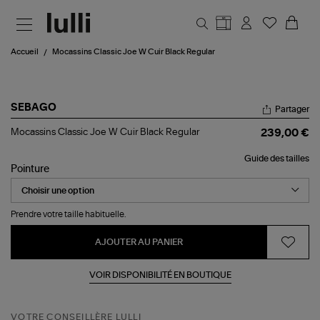
Aller au contenu principal
Accueil
Mocassins Classic Joe W Cuir Black Regular
SEBAGO
Partager
Mocassins
Mocassins Classic Joe W Cuir Black Regular
239,00 €
Classic
Joe
Guide des tailles
W
Pointure
Cuir
Black
Regular
Prendre votre taille habituelle.
AJOUTER AU PANIER
VOIR DISPONIBILITÉ EN BOUTIQUE
VOTRE CONSEILLÈRE LULLI