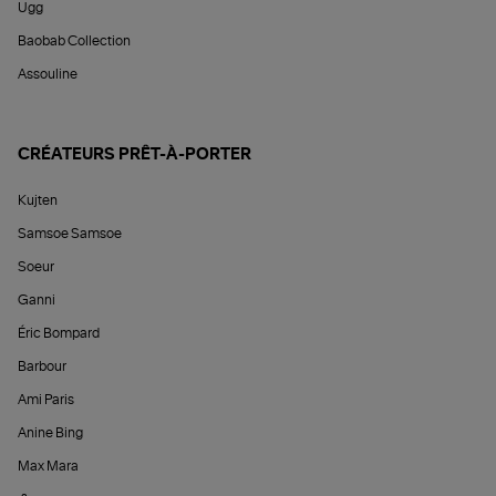
Ugg
Baobab Collection
Assouline
CRÉATEURS PRÊT-À-PORTER
Kujten
Samsoe Samsoe
Soeur
Ganni
Éric Bompard
Barbour
Ami Paris
Anine Bing
Max Mara