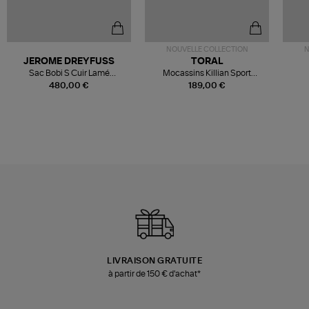
NOUVELLE COLLECTION
N
JEROME DREYFUSS
TORAL
Sac Bobi S Cuir Lamé
Mocassins Killian Sport
Champagne
Mousse
480,00 €
189,00 €
LIVRAISON GRATUITE
à partir de 150 € d'achat*