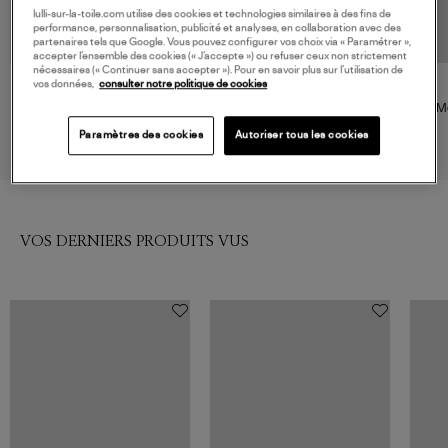
lulli-sur-la-toile.com utilise des cookies et technologies similaires à des fins de
performance, personnalisation, publicité et analyses, en collaboration avec des
partenaires tels que Google. Vous pouvez configurer vos choix via « Paramétrer »,
accepter l’ensemble des cookies (« J’accepte ») ou refuser ceux non strictement
nécessaires (« Continuer sans accepter »). Pour en savoir plus sur l’utilisation de
vos données,
consulter notre politique de cookies
CLARKS
VANESSA BRUNO
Mocassins Wallabee Black
Mocassins Loafer 70Mm Noir
M
Embroidery, Collaboration
Wom
210,00 €
350,00 €
Paramètres des cookies
Autoriser tous les cookies
Clarks X Andersson Bel
VOS DERNIERS PRODUITS VUS