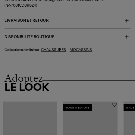
Conseil d'entretien :
Nettoyage chez un professionnel du cuir.
(ref-7001CD0902R)
LIVRAISON ET RETOUR
DISPONIBILITÉ BOUTIQUE
-
CHAUSSURES
MOCASSINS
Collections similaires :
Adoptez
LE LOOK
MADE IN EUROPE
MADE 