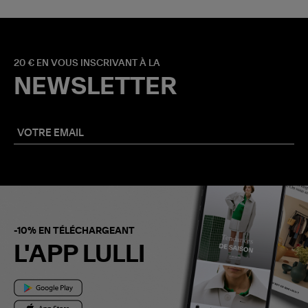
20 € EN VOUS INSCRIVANT À LA
NEWSLETTER
-10% EN TÉLÉCHARGEANT
L'APP LULLI