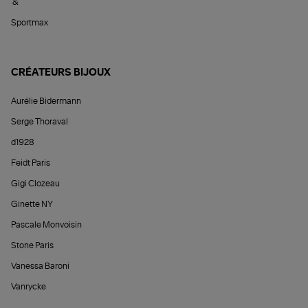
&
Sportmax
CRÉATEURS BIJOUX
Aurélie Bidermann
Serge Thoraval
d1928
Feidt Paris
Gigi Clozeau
Ginette NY
Pascale Monvoisin
Stone Paris
Vanessa Baroni
Vanrycke