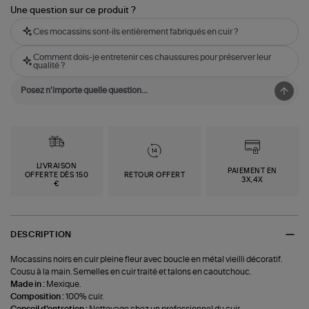
Une question sur ce produit ?
Ces mocassins sont-ils entièrement fabriqués en cuir ?
Comment dois-je entretenir ces chaussures pour préserver leur
qualité ?
LIVRAISON
PAIEMENT EN
OFFERTE DÈS 150
RETOUR OFFERT
3X,4X
€
DESCRIPTION
Mocassins noirs en cuir pleine fleur avec boucle en métal vieilli décoratif.
Cousu à la main. Semelles en cuir traité et talons en caoutchouc.
Made in :
Mexique.
Composition :
100% cuir.