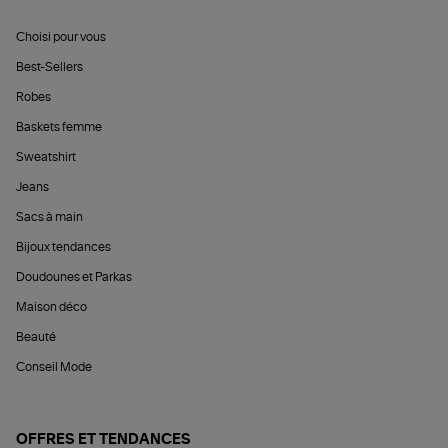
Choisi pour vous
Best-Sellers
Robes
Baskets femme
Sweatshirt
Jeans
Sacs à main
Bijoux tendances
Doudounes et Parkas
Maison déco
Beauté
Conseil Mode
OFFRES ET TENDANCES