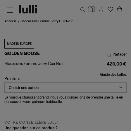
Aller au contenu principal
Accueil
Mocassins Femme Jerry Cuir Noir
MADE IN EUROPE
GOLDEN GOOSE
Partager
Mocassins
Mocassins Femme Jerry Cuir Noir
420,00 €
Femme
Jerry
Guide des tailles
Cuir
Pointure
Noir
La marque chaussant grand, nous vous conseillons de prendre une taille en
dessous de votre pointure habituelle.
VOTRE CONSEILLÈRE LULLI
Une question sur ce produit ?