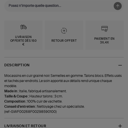
LIVRAISON
PAIEMENT EN
OFFERTE DÈS 150
RETOUR OFFERT
3X,4X
€
DESCRIPTION
Mocassins en cuir grainé noir. Semelles en gomme. Talons blocs. Effets usés
et tachés par endroits. Le soin apporté aux détails rend unique chaque
modèle.
Made in :
Italie, fabriqué artisanalement.
Taille & Coupe :
Hauteur talons : 3 cm.
Composition :
100% cuir de vachette.
Conseil d'entretien :
Nettoyage chez un spécialiste.
(ref-GWF00268F00298590100)
LIVRAISON ET RETOUR