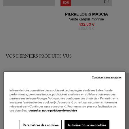
-50%
PIERRE LOUIS MASCIA
Veste Kanpur Imprimé
432,50 €
865,00 €
VOS DERNIERS PRODUITS VUS
Continuer sans accepter
lulli-sur-la-toile.com utilise des cookies et technologies similaires à des fins de
performance, personnalisation, publicité et analyses, en collaboration avec des
partenaires tels que Google. Vous pouvez configurer vos choix via « Paramétrer »,
accepter l’ensemble des cookies (« J’accepte ») ou refuser ceux non strictement
nécessaires (« Continuer sans accepter »). Pour en savoir plus sur l’utilisation de
vos données,
consulter notre politique de cookies
Paramètres des cookies
Autoriser tous les cookies