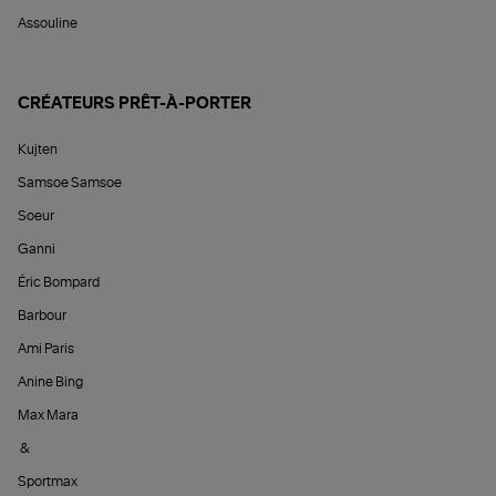
Assouline
CRÉATEURS PRÊT-À-PORTER
Kujten
Samsoe Samsoe
Soeur
Ganni
Éric Bompard
Barbour
Ami Paris
Anine Bing
Max Mara
&
Sportmax