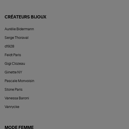
CRÉATEURS BIJOUX
Aurélie Bidermann
Serge Thoraval
d1928
Feidt Paris
Gigi Clozeau
Ginette NY
Pascale Monvoisin
Stone Paris
Vanessa Baroni
Vanrycke
MODE FEMME