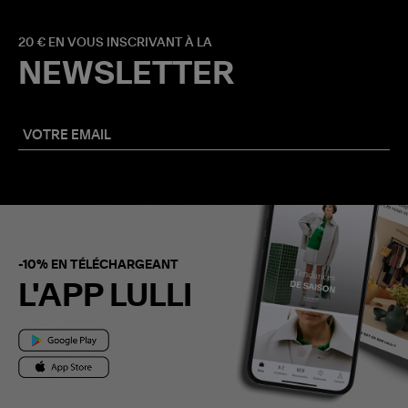
20 € EN VOUS INSCRIVANT À LA
NEWSLETTER
-10% EN TÉLÉCHARGEANT
L'APP LULLI