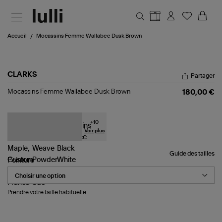
Aller au contenu principal
Accueil
Mocassins Femme Wallabee Dusk Brown
CLARKS
Partager
Mocassins
Mocassins Femme Wallabee Dusk Brown
180,00 €
Femme
Wallabee
Dusk
Brown
+
10
Voir plus
Guide des tailles
Pointure
Prendre votre taille habituelle.