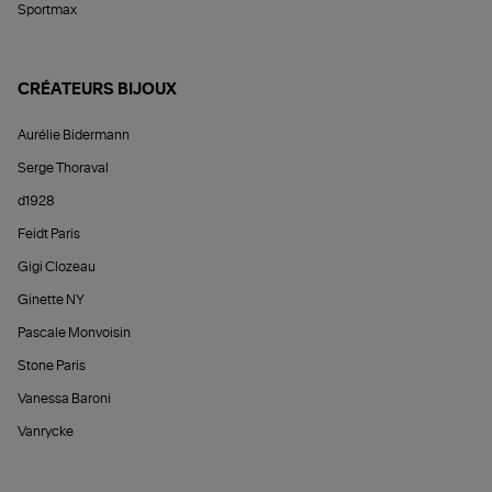
Sportmax
CRÉATEURS BIJOUX
Aurélie Bidermann
Serge Thoraval
d1928
Feidt Paris
Gigi Clozeau
Ginette NY
Pascale Monvoisin
Stone Paris
Vanessa Baroni
Vanrycke