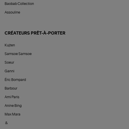
Baobab Collection
Assouline
CRÉATEURS PRÊT-À-PORTER
Kujten
Samsoe Samsoe
Soeur
Ganni
Éric Bompard
Barbour
Ami Paris
Anine Bing
Max Mara
&