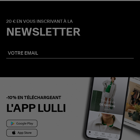
20 € EN VOUS INSCRIVANT À LA
NEWSLETTER
-10% EN TÉLÉCHARGEANT
L'APP LULLI