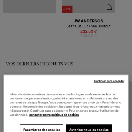
-50%
JW ANDERSON
Jean Cut Out Knee Bootcut
Bleu
232,50 €
465,00 €
VOS DERNIERS PRODUITS VUS
Continuer sans accepter
lulli-sur-la-toile.com utilise des cookies et technologies similaires à des fins de
performance, personnalisation, publicité et analyses, en collaboration avec des
partenaires tels que Google. Vous pouvez configurer vos choix via « Paramétrer »,
accepter l’ensemble des cookies (« J’accepte ») ou refuser ceux non strictement
nécessaires (« Continuer sans accepter »). Pour en savoir plus sur l’utilisation de
vos données,
consulter notre politique de cookies
Paramètres des cookies
Autoriser tous les cookies