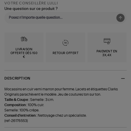
VOTRE CONSEILLÈRE LULLI
Une question sur ce produit ?
LIVRAISON
PAIEMENT EN
OFFERTE DÈS 150
RETOUR OFFERT
3X,4X
€
DESCRIPTION
Mocassins en cuir verni marron pour femme. Lacets et étiquettes Clarks
Originals parachèvent le modèle. Jeu de coutures ton sur ton.
Taille & Coupe :
Semelle : 3 cm.
Composition :
100% cuir.
Semelle : 100% crêpe.
Conseil d'entretien :
Nettoyage chez un spécialiste.
(ref-26176553)