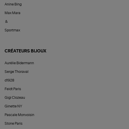
Anine Bing
Max Mara
&
Sportmax
CRÉATEURS BIJOUX
Aurélie Bidermann
Serge Thoraval
d1928
Feidt Paris
Gigi Clozeau
Ginette NY
Pascale Monvoisin
Stone Paris