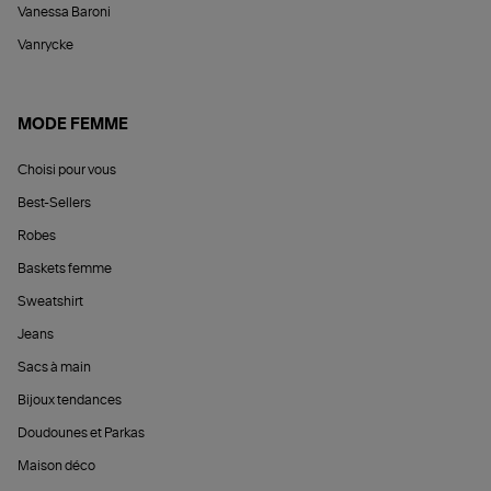
Vanessa Baroni
Vanrycke
MODE FEMME
Choisi pour vous
Best-Sellers
Robes
Baskets femme
Sweatshirt
Jeans
Sacs à main
Bijoux tendances
Doudounes et Parkas
Maison déco