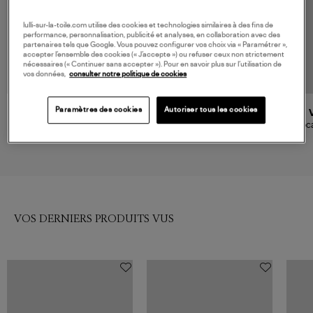
lulli-sur-la-toile.com utilise des cookies et technologies similaires à des fins de
performance, personnalisation, publicité et analyses, en collaboration avec des
partenaires tels que Google. Vous pouvez configurer vos choix via « Paramétrer »,
accepter l’ensemble des cookies (« J’accepte ») ou refuser ceux non strictement
nécessaires (« Continuer sans accepter »). Pour en savoir plus sur l’utilisation de
vos données,
consulter notre politique de cookies
Paramètres des cookies
Autoriser tous les cookies
SEBAGO
ISABEL MARANT
Mocassins Classic Joe W Cuir
Mocassins Fitza Faded Black
Moca
Black Regular
239,00 €
550,00 €
VOS DERNIERS PRODUITS VUS