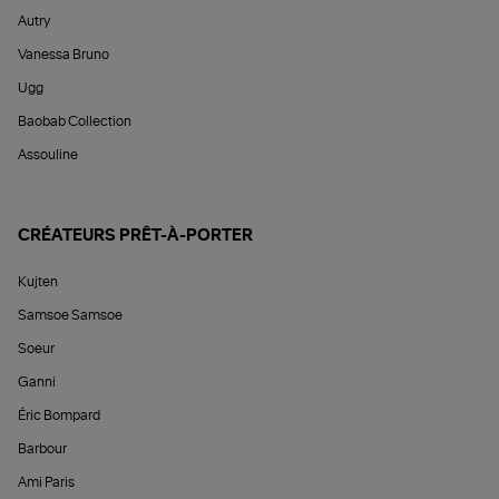
Autry
Vanessa Bruno
Ugg
Baobab Collection
Assouline
CRÉATEURS PRÊT-À-PORTER
Kujten
Samsoe Samsoe
Soeur
Ganni
Éric Bompard
Barbour
Ami Paris