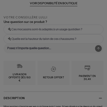
VOIR DISPONIBILITÉ EN BOUTIQUE
VOTRE CONSEILLÈRE LULLI
Une question sur ce produit ?
Ces mocassins sont-ils adaptés à un usage quotidien ?
Quelle est la hauteur du talon de ces chaussures ?
LIVRAISON
PAIEMENT EN
OFFERTE DÈS 150
RETOUR OFFERT
3X,4X
€
DESCRIPTION
Mocassins classiques en cuir lisse noir. Logo JV en doré sur le dessus du pied.