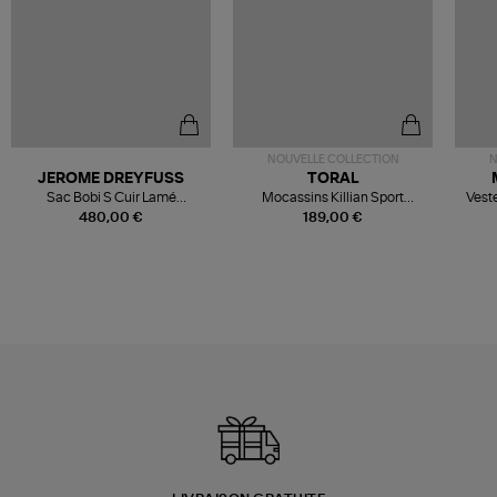
NOUVELLE COLLECTION
N
JEROME DREYFUSS
TORAL
Sac Bobi S Cuir Lamé
Mocassins Killian Sport
Veste
Champagne
Mousse
480,00 €
189,00 €