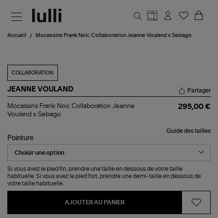
Aller au contenu principal
Accueil
Mocassins Frank Noir, Collaboration Jeanne Vouland x Sebago
COLLABORATION
JEANNE VOULAND
Partager
Mocassins
Mocassins Frank Noir, Collaboration Jeanne
295,00 €
Frank
Vouland x Sebago
Noir,
Collaboration
Guide des tailles
Jeanne
Pointure
Vouland
x
Sebago
Si vous avez le pied fin, prendre une taille en dessous de votre taille
habituelle. Si vous avez le pied fort, prendre une demi-taille en dessous de
votre taille habituelle.
AJOUTER AU PANIER