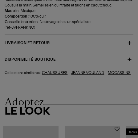
Cousu à la main. Semelles en cuir traité et talons en caoutchouc.
Made in :
Mexique
Composition :
100% cuir.
Conseil d'entretien :
Nettoyage chez un spécialiste.
(ref-JVFRANKNO)
LIVRAISON ET RETOUR
DISPONIBILITÉ BOUTIQUE
-
-
CHAUSSURES
JEANNE VOULAND
MOCASSINS
Collections similaires :
Adoptez
LE LOOK
MADE 