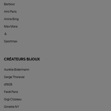
Barbour
Ami Paris
Anine Bing
Max Mara
&
Sportmax
CRÉATEURS BIJOUX
Aurélie Bidermann
Serge Thoraval
d1928
Feidt Paris
Gigi Clozeau
Ginette NY