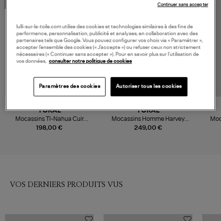
MADE IN EUROPE
MADE IN EUROPE
Continuer sans accepter
lulli-sur-la-toile.com utilise des cookies et technologies similaires à des fins de
performance, personnalisation, publicité et analyses, en collaboration avec des
partenaires tels que Google. Vous pouvez configurer vos choix via « Paramétrer »,
accepter l’ensemble des cookies (« J’accepte ») ou refuser ceux non strictement
nécessaires (« Continuer sans accepter »). Pour en savoir plus sur l’utilisation de
vos données,
consulter notre politique de cookies
Paramètres des cookies
Autoriser tous les cookies
NOUVELLE COLLECTION
TORAL
TORAL
Mocassins Tl-Nahua Cuir
Mocassins Homme Harvey
Moc
Karneol
Karneol
198,00 €
249,00 €
VOS DERNIERS PRODUITS VUS