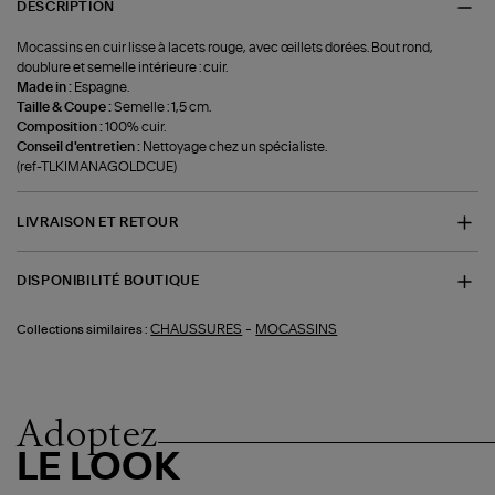
DESCRIPTION
Mocassins en cuir lisse à lacets rouge, avec œillets dorées. Bout rond,
doublure et semelle intérieure : cuir.
Made in :
Espagne.
Taille & Coupe :
Semelle : 1,5 cm.
Composition :
100% cuir.
Conseil d'entretien :
Nettoyage chez un spécialiste.
(ref-TLKIMANAGOLDCUE)
LIVRAISON ET RETOUR
DISPONIBILITÉ BOUTIQUE
-
CHAUSSURES
MOCASSINS
Collections similaires :
Adoptez
LE LOOK