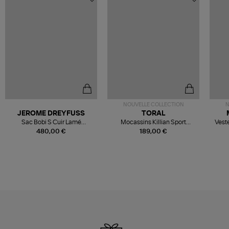
NOUVELLE COLLECTION
N
JEROME DREYFUSS
TORAL
Sac Bobi S Cuir Lamé
Mocassins Killian Sport
Veste
Champagne
Mousse
480,00 €
189,00 €