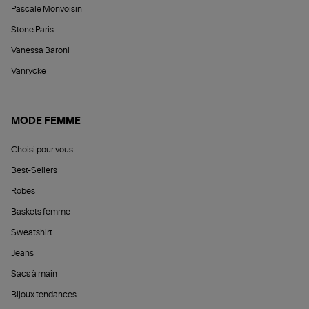
Pascale Monvoisin
Stone Paris
Vanessa Baroni
Vanrycke
MODE FEMME
Choisi pour vous
Best-Sellers
Robes
Baskets femme
Sweatshirt
Jeans
Sacs à main
Bijoux tendances