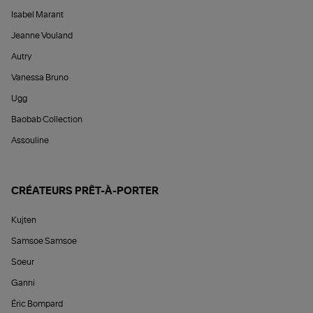
Isabel Marant
Jeanne Vouland
Autry
Vanessa Bruno
Ugg
Baobab Collection
Assouline
CRÉATEURS PRÊT-À-PORTER
Kujten
Samsoe Samsoe
Soeur
Ganni
Éric Bompard