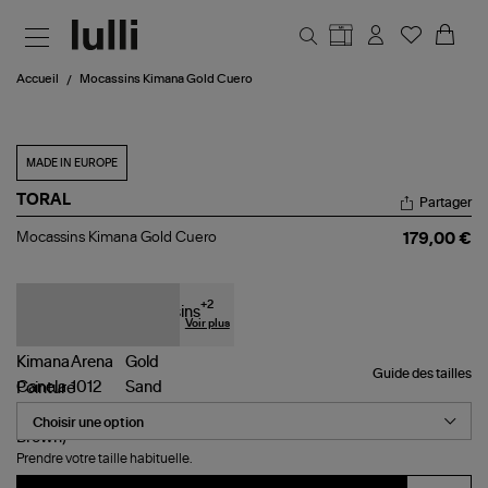
Aller au contenu principal
Accueil
Mocassins Kimana Gold Cuero
MADE IN EUROPE
TORAL
Partager
Mocassins
Mocassins Kimana Gold Cuero
179,00 €
Kimana
Gold
Cuero
+
2
Voir plus
Guide des tailles
Pointure
Prendre votre taille habituelle.