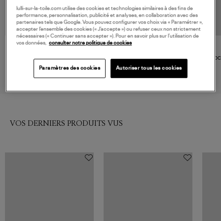
lulli-sur-la-toile.com utilise des cookies et technologies similaires à des fins de
performance, personnalisation, publicité et analyses, en collaboration avec des
partenaires tels que Google. Vous pouvez configurer vos choix via « Paramétrer »,
accepter l’ensemble des cookies (« J’accepte ») ou refuser ceux non strictement
nécessaires (« Continuer sans accepter »). Pour en savoir plus sur l’utilisation de
vos données,
consulter notre politique de cookies
CLARKS
CLARKS
Mocassins Femme Wallabee
Mocassins Torhill Moss Light
Moca
Maple Suede
Tan Beige
120,00 €
130,00 €
Paramètres des cookies
Autoriser tous les cookies
VOS DERNIERS PRODUITS VUS