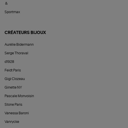
&
Sportmax
CRÉATEURS BIJOUX
Aurélie Bidermann
Serge Thoraval
d1928
Feidt Paris
Gigi Clozeau
Ginette NY
Pascale Monvoisin
Stone Paris
Vanessa Baroni
Vanrycke