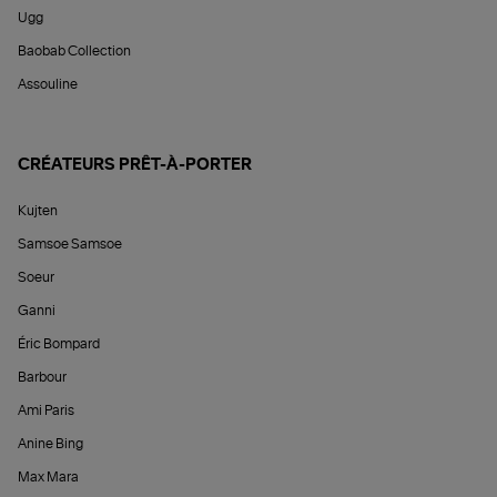
Ugg
Baobab Collection
Assouline
CRÉATEURS PRÊT-À-PORTER
Kujten
Samsoe Samsoe
Soeur
Ganni
Éric Bompard
Barbour
Ami Paris
Anine Bing
Max Mara