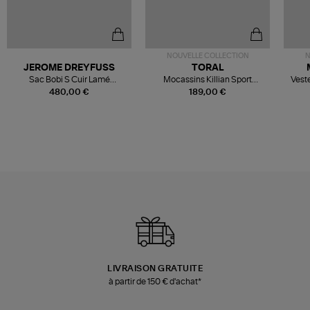
NOUVELLE COLLECTION
N
JEROME DREYFUSS
TORAL
Sac Bobi S Cuir Lamé
Mocassins Killian Sport
Veste
Champagne
Mousse
480,00 €
189,00 €
LIVRAISON GRATUITE
à partir de 150 € d'achat*