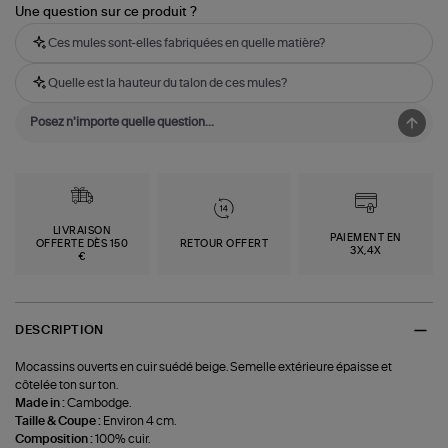
Une question sur ce produit ?
Ces mules sont-elles fabriquées en quelle matière?
Quelle est la hauteur du talon de ces mules?
LIVRAISON
PAIEMENT EN
OFFERTE DÈS 150
RETOUR OFFERT
3X,4X
€
DESCRIPTION
Mocassins ouverts en cuir suédé beige. Semelle extérieure épaisse et
côtelée ton sur ton.
Made in :
Cambodge.
Taille & Coupe :
Environ 4 cm.
Composition :
100% cuir.