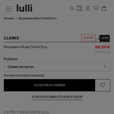
Aller au contenu principal
Accueil
Mocassins Mules Torhill Écru
SOLDES
-40%
CLARKS
Partager
Mocassins
Mocassins Mules Torhill Écru
66,00 €
Mules
110,00 €
Torhill
Écru
Pointure
Prendre votre taille habituelle.
AJOUTER AU PANIER
VOIR DISPONIBILITÉ EN BOUTIQUE
VOTRE CONSEILLÈRE LULLI