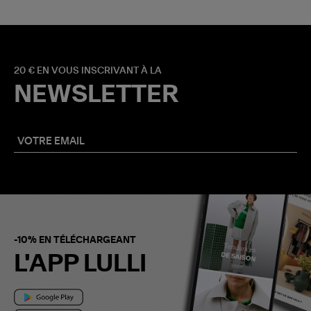
20 € EN VOUS INSCRIVANT À LA
NEWSLETTER
-10% EN TÉLÉCHARGEANT
L'APP LULLI