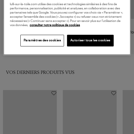
lulli-sur-la-toile.com utilise des cookies et technologies similaires à des fins de
performance, personnalisation, publicité et analyses, en collaboration avec des
partenaires tels que Google. Vous pouvez configurer vos choix via « Paramétrer »,
accepter l’ensemble des cookies (« J’accepte ») ou refuser ceux non strictement
nécessaires (« Continuer sans accepter »). Pour en savoir plus sur l’utilisation de
vos données,
consulter notre politique de cookies
SEBAGO
SEBAGO
Moccasins Ranger Artisan
Mocassins Ranger Suede
Mo
Woman Sughero
Fringe Woman Beige Camel
250,00 €
269,00 €
Paramètres des cookies
Autoriser tous les cookies
VOS DERNIERS PRODUITS VUS