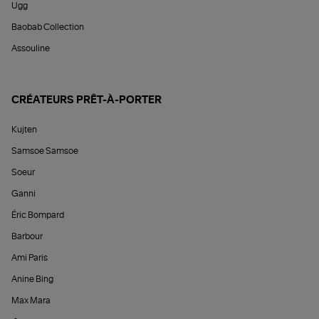
Ugg
Baobab Collection
Assouline
CRÉATEURS PRÊT-À-PORTER
Kujten
Samsoe Samsoe
Soeur
Ganni
Éric Bompard
Barbour
Ami Paris
Anine Bing
Max Mara