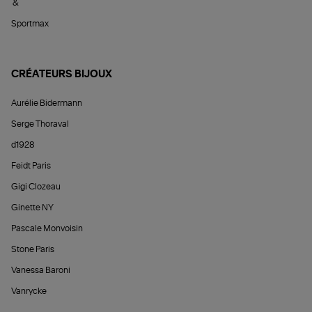
&
Sportmax
CRÉATEURS BIJOUX
Aurélie Bidermann
Serge Thoraval
d1928
Feidt Paris
Gigi Clozeau
Ginette NY
Pascale Monvoisin
Stone Paris
Vanessa Baroni
Vanrycke