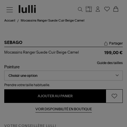
Aller au contenu principal
Accueil
Mocassins Ranger Suede Cuir Beige Camel
SEBAGO
Partager
Mocassins
Mocassins Ranger Suede Cuir Beige Camel
199,00 €
Ranger
Suede
Guide des tailles
Cuir
Pointure
Beige
Camel
Prendre votre taille habituelle.
AJOUTER AU PANIER
VOIR DISPONIBILITÉ EN BOUTIQUE
VOTRE CONSEILLÈRE LULLI