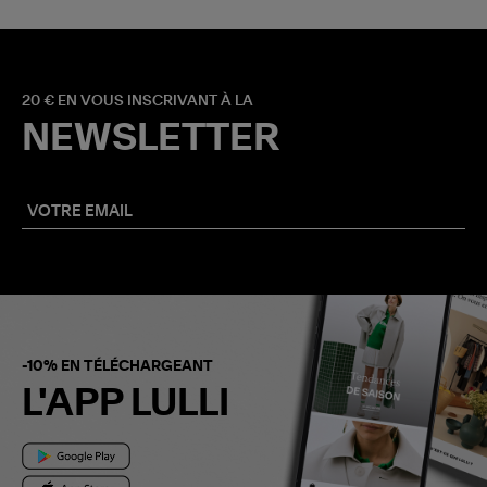
20 € EN VOUS INSCRIVANT À LA
NEWSLETTER
-10% EN TÉLÉCHARGEANT
L'APP LULLI