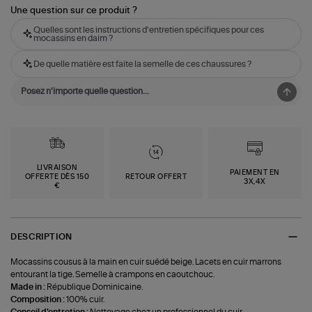
Une question sur ce produit ?
Quelles sont les instructions d'entretien spécifiques pour ces
mocassins en daim ?
De quelle matière est faite la semelle de ces chaussures ?
LIVRAISON
PAIEMENT EN
OFFERTE DÈS 150
RETOUR OFFERT
3X,4X
€
DESCRIPTION
Mocassins cousus à la main en cuir suédé beige. Lacets en cuir marrons
entourant la tige. Semelle à crampons en caoutchouc.
Made in :
République Dominicaine.
Composition :
100% cuir.