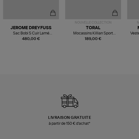
NOUVELLE COLLECTION
N
JEROME DREYFUSS
TORAL
Sac Bobi S Cuir Lamé
Mocassins Killian Sport
Veste
Champagne
Mousse
480,00 €
189,00 €
LIVRAISON GRATUITE
à partir de 150 € d'achat*