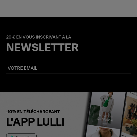
20 € EN VOUS INSCRIVANT À LA
NEWSLETTER
-10% EN TÉLÉCHARGEANT
L'APP LULLI