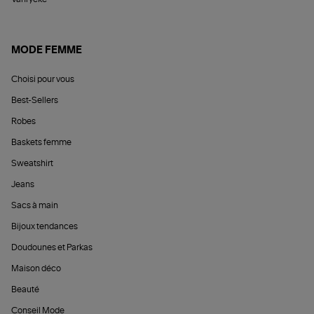
MODE FEMME
Choisi pour vous
Best-Sellers
Robes
Baskets femme
Sweatshirt
Jeans
Sacs à main
Bijoux tendances
Doudounes et Parkas
Maison déco
Beauté
Conseil Mode