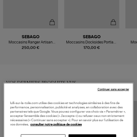
SEBAGO
SEBAGO
Moccasins Ranger Artisan
Moccasins Docksides Portland
Moc
Woman Snuff- Gum
Waxed Woman Brown
250,00 €
170,00 €
VOS DERNIERS PRODUITS VUS
Continuer sans accepter
lulli-sur-la-toile.com utilise des cookies et technologies similaires à des fins de
performance, personnalisation, publicité et analyses, en collaboration avec des
partenaires tels que Google. Vous pouvez configurer vos choix via « Paramétrer »,
accepter l’ensemble des cookies (« J’accepte ») ou refuser ceux non strictement
nécessaires (« Continuer sans accepter »). Pour en savoir plus sur l’utilisation de
vos données,
consulter notre politique de cookies