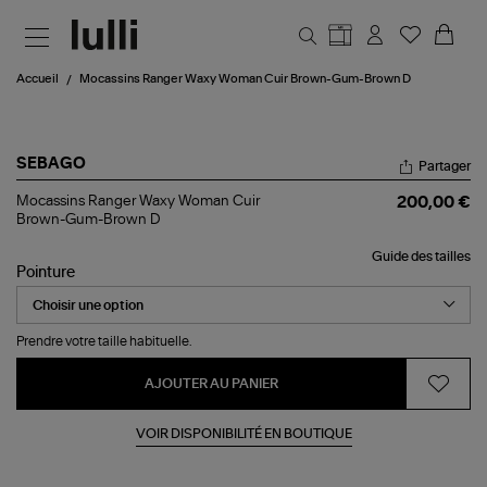
Aller au contenu principal
Accueil
Mocassins Ranger Waxy Woman Cuir Brown-Gum-Brown D
SEBAGO
Partager
Mocassins
Mocassins Ranger Waxy Woman Cuir
200,00 €
Ranger
Brown-Gum-Brown D
Waxy
Woman
Guide des tailles
Cuir
Pointure
Brown-
Gum-
Brown
D
Prendre votre taille habituelle.
AJOUTER AU PANIER
VOIR DISPONIBILITÉ EN BOUTIQUE