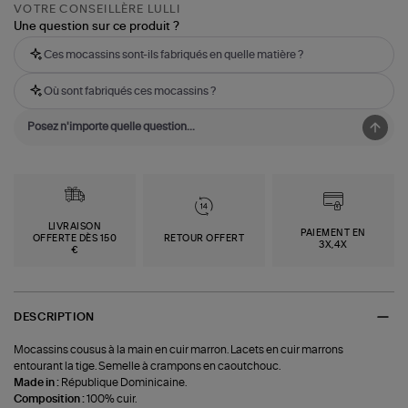
VOTRE CONSEILLÈRE LULLI
Une question sur ce produit ?
Ces mocassins sont-ils fabriqués en quelle matière ?
Où sont fabriqués ces mocassins ?
LIVRAISON
PAIEMENT EN
OFFERTE DÈS 150
RETOUR OFFERT
3X,4X
€
DESCRIPTION
Mocassins cousus à la main en cuir marron. Lacets en cuir marrons
entourant la tige. Semelle à crampons en caoutchouc.
Made in :
République Dominicaine.
Composition :
100% cuir.