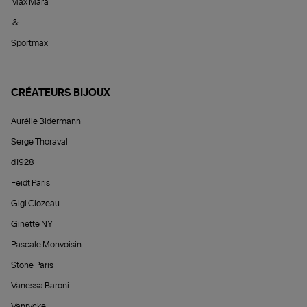
Max Mara
&
Sportmax
CRÉATEURS BIJOUX
Aurélie Bidermann
Serge Thoraval
d1928
Feidt Paris
Gigi Clozeau
Ginette NY
Pascale Monvoisin
Stone Paris
Vanessa Baroni
Vanrycke