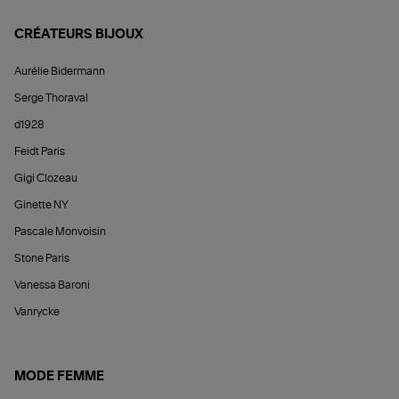
CRÉATEURS BIJOUX
Aurélie Bidermann
Serge Thoraval
d1928
Feidt Paris
Gigi Clozeau
Ginette NY
Pascale Monvoisin
Stone Paris
Vanessa Baroni
Vanrycke
MODE FEMME