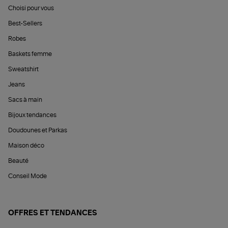
Choisi pour vous
Best-Sellers
Robes
Baskets femme
Sweatshirt
Jeans
Sacs à main
Bijoux tendances
Doudounes et Parkas
Maison déco
Beauté
Conseil Mode
OFFRES ET TENDANCES