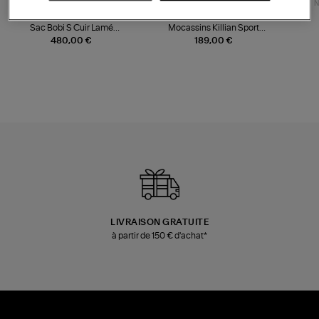
NOUVELLE COLLECTION
N
JEROME DREYFUSS
TORAL
Sac Bobi S Cuir Lamé
Mocassins Killian Sport
Champagne
Mousse
480,00 €
189,00 €
LIVRAISON GRATUITE
à partir de 150 € d'achat*