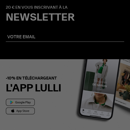
20 € EN VOUS INSCRIVANT À LA
NEWSLETTER
-10% EN TÉLÉCHARGEANT
L'APP LULLI