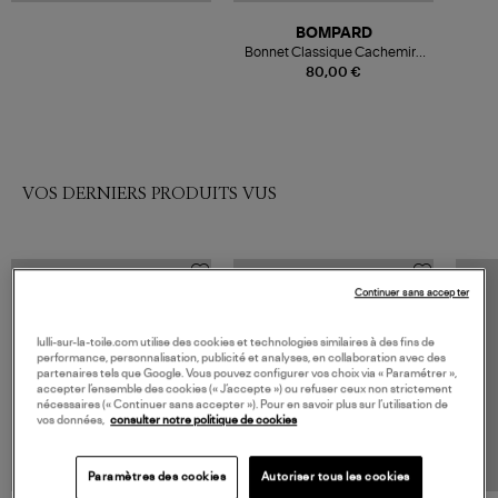
BOMPARD
Bonnet Classique Cachemire
Avoine
80,00 €
VOS DERNIERS PRODUITS VUS
Continuer sans accepter
lulli-sur-la-toile.com utilise des cookies et technologies similaires à des fins de
performance, personnalisation, publicité et analyses, en collaboration avec des
partenaires tels que Google. Vous pouvez configurer vos choix via « Paramétrer »,
accepter l’ensemble des cookies (« J’accepte ») ou refuser ceux non strictement
nécessaires (« Continuer sans accepter »). Pour en savoir plus sur l’utilisation de
vos données,
consulter notre politique de cookies
Paramètres des cookies
Autoriser tous les cookies