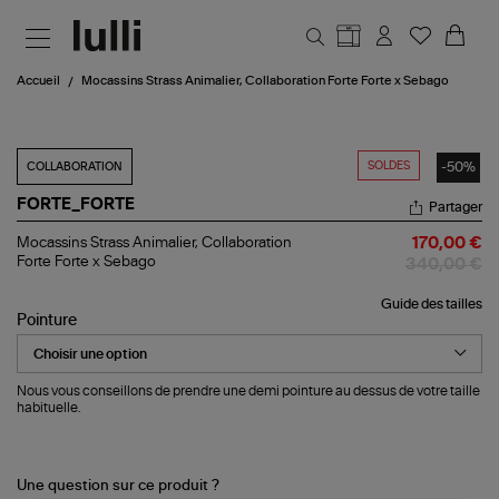
Aller au contenu principal
Accueil
Mocassins Strass Animalier, Collaboration Forte Forte x Sebago
SOLDES
-50%
COLLABORATION
FORTE_FORTE
Partager
Mocassins
Mocassins Strass Animalier, Collaboration
170,00 €
Strass
Forte Forte x Sebago
340,00 €
Animalier,
Collaboration
Guide des tailles
Forte
Pointure
Forte
x
Sebago
Nous vous conseillons de prendre une demi pointure au dessus de votre taille
habituelle.
Une question sur ce produit ?