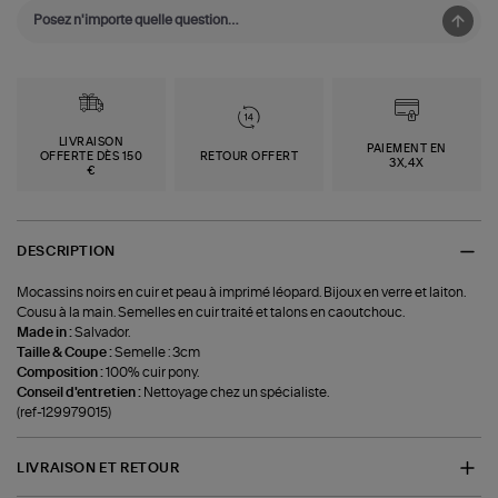
LIVRAISON
PAIEMENT EN
OFFERTE DÈS 150
RETOUR OFFERT
3X,4X
€
DESCRIPTION
Mocassins noirs en cuir et peau à imprimé léopard. Bijoux en verre et laiton.
Cousu à la main. Semelles en cuir traité et talons en caoutchouc.
Made in :
Salvador.
Taille & Coupe :
Semelle : 3cm
Composition :
100% cuir pony.
Conseil d'entretien :
Nettoyage chez un spécialiste.
(ref-129979015)
LIVRAISON ET RETOUR