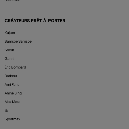
Assouline
CRÉATEURS PRÊT-À-PORTER
Kujten
Samsoe Samsoe
Soeur
Ganni
Éric Bompard
Barbour
Ami Paris
Anine Bing
Max Mara
&
Sportmax