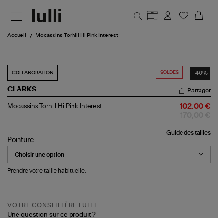
Aller au contenu principal
Accueil
Mocassins Torhill Hi Pink Interest
SOLDES
-40%
COLLABORATION
CLARKS
Partager
Mocassins
Mocassins Torhill Hi Pink Interest
102,00 €
Torhill
170,00 €
Hi
Pink
Guide des tailles
Interest
Pointure
Prendre votre taille habituelle.
VOTRE CONSEILLÈRE LULLI
Une question sur ce produit ?