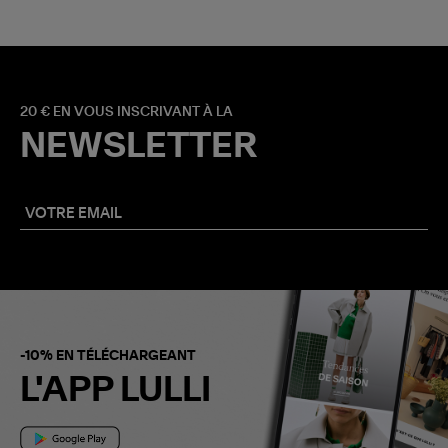
20 € EN VOUS INSCRIVANT À LA
NEWSLETTER
-10% EN TÉLÉCHARGEANT
L'APP LULLI