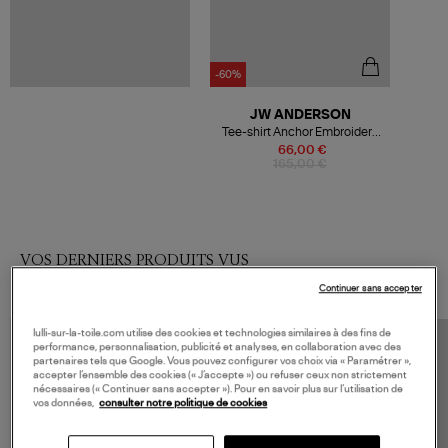
-60%
JW ANDERSON
Tee-shirt Anchor Embroidery
Back Print Black
66,00 €
165,00 €
VOS DERNIERS PRODUITS VUS
Continuer sans accepter
lulli-sur-la-toile.com utilise des cookies et technologies similaires à des fins de
performance, personnalisation, publicité et analyses, en collaboration avec des
partenaires tels que Google. Vous pouvez configurer vos choix via « Paramétrer »,
accepter l’ensemble des cookies (« J’accepte ») ou refuser ceux non strictement
nécessaires (« Continuer sans accepter »). Pour en savoir plus sur l’utilisation de
vos données,
consulter notre politique de cookies