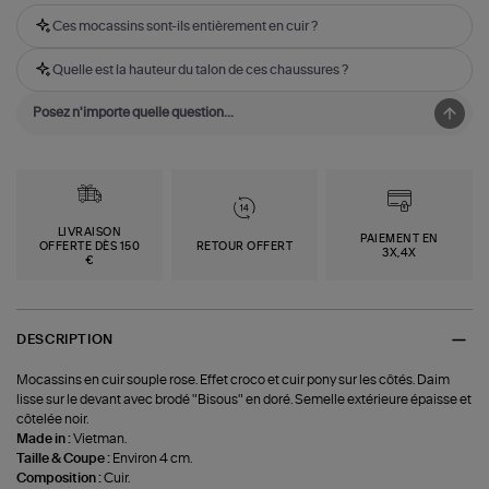
Ces mocassins sont-ils entièrement en cuir ?
Quelle est la hauteur du talon de ces chaussures ?
LIVRAISON
PAIEMENT EN
OFFERTE DÈS 150
RETOUR OFFERT
3X,4X
€
DESCRIPTION
Mocassins en cuir souple rose. Effet croco et cuir pony sur les côtés. Daim
lisse sur le devant avec brodé "Bisous" en doré. Semelle extérieure épaisse et
côtelée noir.
Made in :
Vietman.
Taille & Coupe :
Environ 4 cm.
Composition :
Cuir.