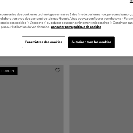
Co
oile.com utilise des cookies et technologies similaires à des fins de performance, personnalisation, p
collaboration avec des partenaires tels que Google. Vous pouvez configurer vos choix via « Param
semble des cookies (« J’accepte ») ou refuser ceux non strictement nécessaires (« Continuer san
 plus sur l’utilisation de vos données,
consulter notre politique de cookies
Paramètres des cookies
Autoriser tous les cookies
N EUROPE