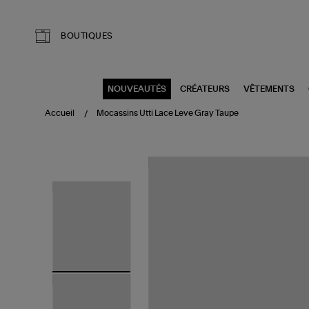
Aller au contenu principal
BOUTIQUES
NOUVEAUTÉS
CRÉATEURS
VÊTEMENTS
Accueil
Mocassins Utti Lace Leve Gray Taupe