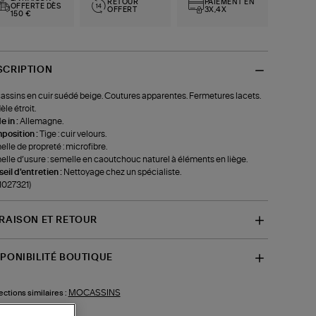
RETOUR
PAIEMENT EN
OFFERTE DÈS
OFFERT
3X,4X
150 €
SCRIPTION
ssins en cuir suédé beige. Coutures apparentes. Fermetures lacets.
le étroit.
 in :
Allemagne.
position :
Tige : cuir velours.
lle de propreté : microfibre.
lle d’usure : semelle en caoutchouc naturel à éléments en liège.
eil d'entretien :
Nettoyage chez un spécialiste.
-1027321)
VRAISON ET RETOUR
SPONIBILITÉ BOUTIQUE
MOCASSINS
ections similaires :