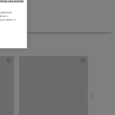
ntinuer sans accepter
ublicité et
étrer »,
s accepter »).