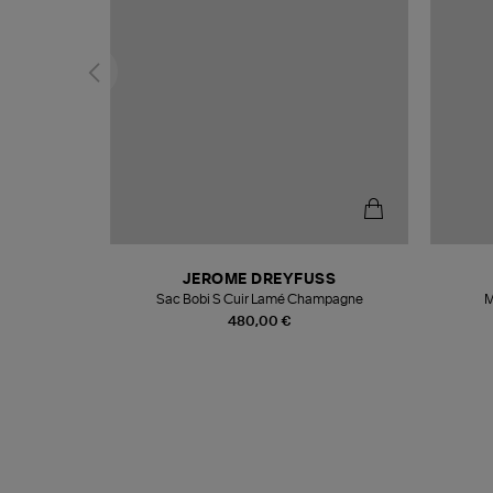
N
JEROME DREYFUSS
te
Sac Bobi S Cuir Lamé Champagne
M
480,00 €