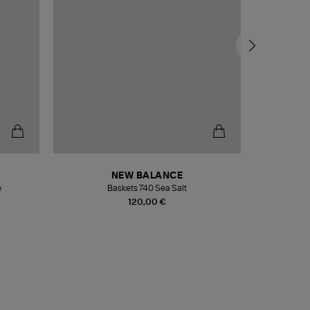
NEW BALANCE
e
Baskets 740 Sea Salt
Veste
120,00 €