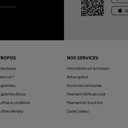
PROPOS
NOS SERVICES
 boutiques
Informations sur la livraison
est Lulli ?
Retour gratuit
 garanties
Suivre ma commande
 garanties Bijoux
Paiement 100% sécurisé
 offres & conditions
Paiement en 3 ou 4 fois
offres d'emploi
Carte Cadeau