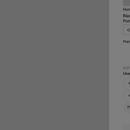
Poi
Pren
VOT
Une