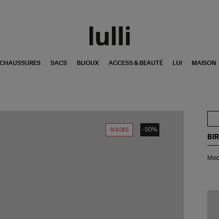
CHAUSSURES
SACS
BIJOUX
ACCESS & BEAUTÉ
LUI
MAISON
-50%
SOLDES
BI
Mo
Moca
Utt
La
Le
Gr
Ta