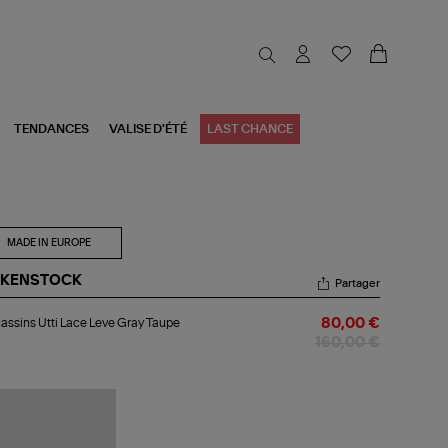
TENDANCES
VALISE D'ÉTÉ
LAST CHANCE
MADE IN EUROPE
RKENSTOCK
Partager
cassins
ssins Utti Lace Leve Gray Taupe
80,00 €
i
ce
160,00 €
ve
ay
upe