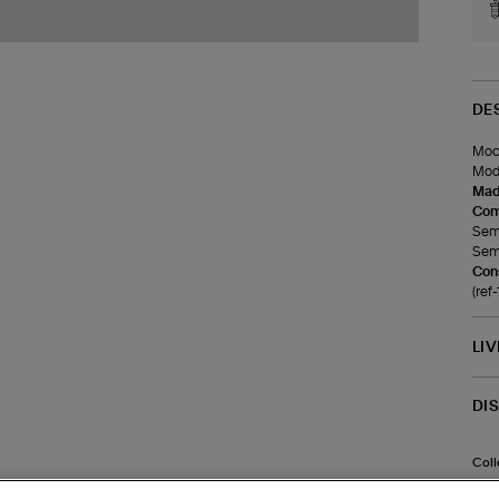
DE
Moca
Modè
Made
Com
Seme
Seme
Cons
(ref
LI
DI
Coll