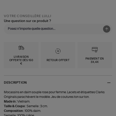
VOTRE CONSEILLÈRE LULLI
Une question sur ce produit ?
LIVRAISON
PAIEMENT EN
OFFERTE DÈS 150
RETOUR OFFERT
3X,4X
€
DESCRIPTION
Mocassins en daim souple rose pour femme. Lacets et étiquettes Clarks
Originals parachèvent le modèle. Jeu de coutures ton sur ton.
Made in :
Vietnam.
Taille & Coupe :
Semelle : 3 cm.
Composition :
100% daim.
Semelle : 100% crêpe.