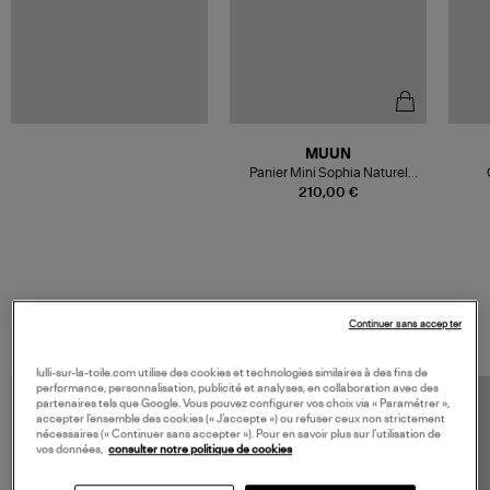
MUUN
Panier Mini Sophia Naturel
Marron
210,00 €
VOS DERNIERS PRODUITS VUS
Continuer sans accepter
lulli-sur-la-toile.com utilise des cookies et technologies similaires à des fins de
performance, personnalisation, publicité et analyses, en collaboration avec des
partenaires tels que Google. Vous pouvez configurer vos choix via « Paramétrer »,
accepter l’ensemble des cookies (« J’accepte ») ou refuser ceux non strictement
nécessaires (« Continuer sans accepter »). Pour en savoir plus sur l’utilisation de
vos données,
consulter notre politique de cookies