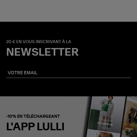
20 € EN VOUS INSCRIVANT À LA
NEWSLETTER
-10% EN TÉLÉCHARGEANT
L'APP LULLI