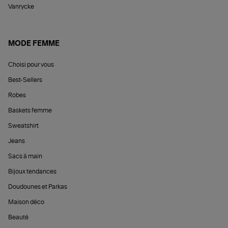
Vanrycke
MODE FEMME
Choisi pour vous
Best-Sellers
Robes
Baskets femme
Sweatshirt
Jeans
Sacs à main
Bijoux tendances
Doudounes et Parkas
Maison déco
Beauté