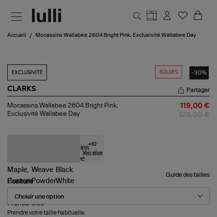
Aller au contenu principal
Accueil
Mocassins Wallabee 2604 Bright Pink, Exclusivité Wallabee Day
SOLDES
-30%
EXCLUSIVITÉ
CLARKS
Partager
Mocassins
Mocassins Wallabee 2604 Bright Pink,
119,00 €
Wallabee
Exclusivité Wallabee Day
170,00 €
2604
Bright
Pink,
Exclusivité
+
10
Wallabee
Voir plus
Day
Guide des tailles
Pointure
Prendre votre taille habituelle.