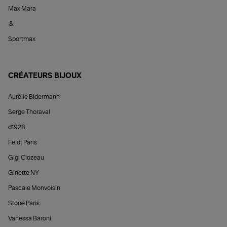
Max Mara
&
Sportmax
CRÉATEURS BIJOUX
Aurélie Bidermann
Serge Thoraval
d1928
Feidt Paris
Gigi Clozeau
Ginette NY
Pascale Monvoisin
Stone Paris
Vanessa Baroni