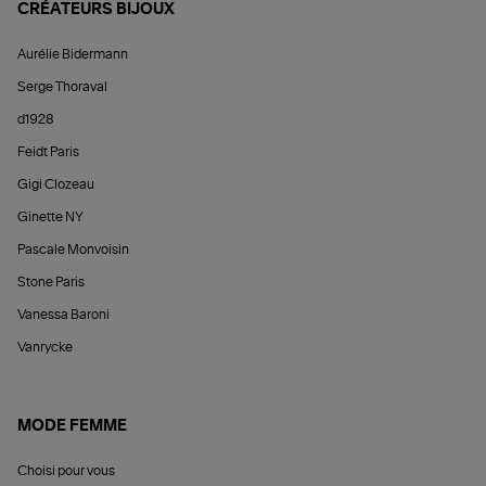
CRÉATEURS BIJOUX
Aurélie Bidermann
Serge Thoraval
d1928
Feidt Paris
Gigi Clozeau
Ginette NY
Pascale Monvoisin
Stone Paris
Vanessa Baroni
Vanrycke
MODE FEMME
Choisi pour vous