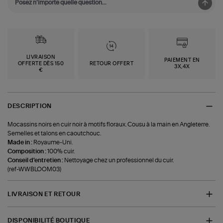
LIVRAISON
PAIEMENT EN
OFFERTE DÈS 150
RETOUR OFFERT
3X,4X
€
DESCRIPTION
Mocassins noirs en cuir noir à motifs floraux. Cousu à la main en Angleterre.
Semelles et talons en caoutchouc.
Made in :
Royaume-Uni.
Composition :
100% cuir.
Conseil d'entretien :
Nettoyage chez un professionnel du cuir.
(ref-WWBLOOM03)
LIVRAISON ET RETOUR
DISPONIBILITÉ BOUTIQUE