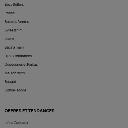
Best-Sellers
Robes
Baskets femme
Sweatshirt
Jeans
Sacs à main
Bijoux tendances
Doudounes et Parkas
Maison déco
Beauté
Conseil Mode
OFFRES ET TENDANCES
Idées Cadeaux