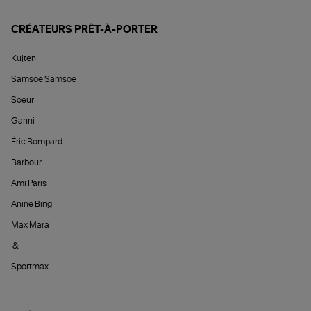
CRÉATEURS PRÊT-À-PORTER
Kujten
Samsoe Samsoe
Soeur
Ganni
Éric Bompard
Barbour
Ami Paris
Anine Bing
Max Mara
&
Sportmax