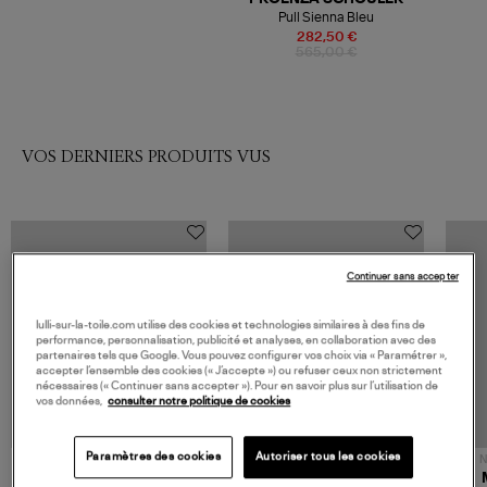
Pull Sienna Bleu
282,50 €
565,00 €
VOS DERNIERS PRODUITS VUS
Continuer sans accepter
lulli-sur-la-toile.com utilise des cookies et technologies similaires à des fins de
performance, personnalisation, publicité et analyses, en collaboration avec des
partenaires tels que Google. Vous pouvez configurer vos choix via « Paramétrer »,
accepter l’ensemble des cookies (« J’accepte ») ou refuser ceux non strictement
nécessaires (« Continuer sans accepter »). Pour en savoir plus sur l’utilisation de
vos données,
consulter notre politique de cookies
Paramètres des cookies
Autoriser tous les cookies
NOUVELLE COLLECTION
N
JEROME DREYFUSS
TORAL