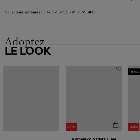
-
CHAUSSURES
MOCASSINS
Collections similaires :
Adoptez
LE LOOK
MADE 
-50%
-50%
PROENZA SCHOULER