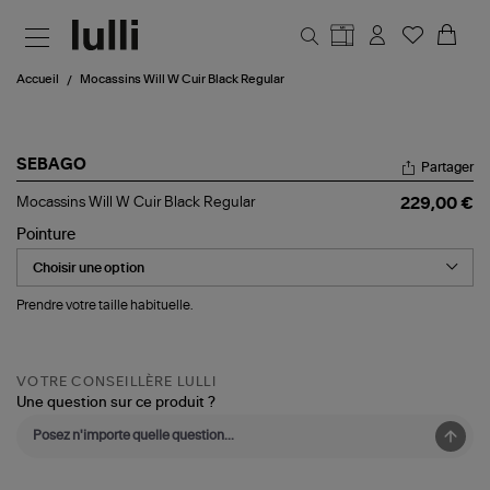
Aller au contenu principal
Accueil
Mocassins Will W Cuir Black Regular
SEBAGO
Partager
Mocassins
Mocassins Will W Cuir Black Regular
229,00 €
Will
W
Pointure
Cuir
Black
Regular
Prendre votre taille habituelle.
VOTRE CONSEILLÈRE LULLI
Une question sur ce produit ?