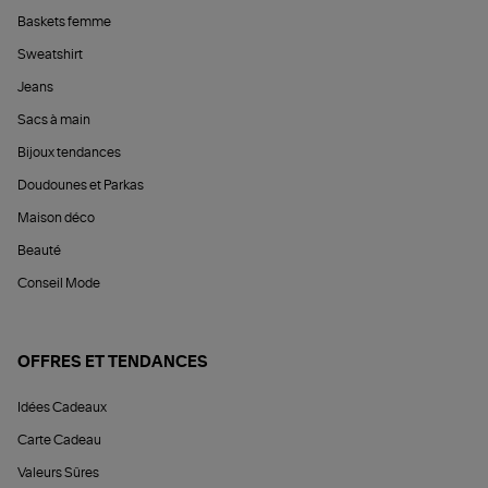
Baskets femme
Sweatshirt
Jeans
Sacs à main
Bijoux tendances
Doudounes et Parkas
Maison déco
Beauté
Conseil Mode
OFFRES ET TENDANCES
Idées Cadeaux
Carte Cadeau
Valeurs Sûres