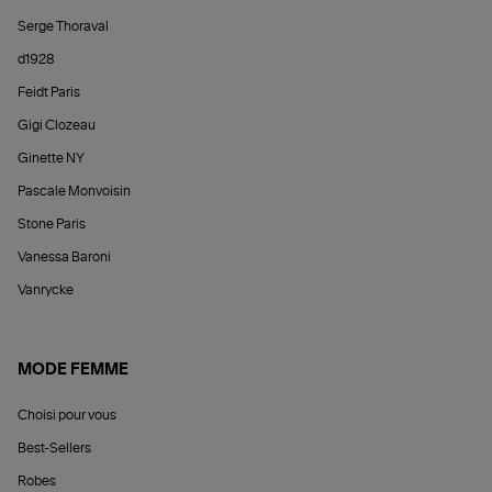
Serge Thoraval
d1928
Feidt Paris
Gigi Clozeau
Ginette NY
Pascale Monvoisin
Stone Paris
Vanessa Baroni
Vanrycke
MODE FEMME
Choisi pour vous
Best-Sellers
Robes