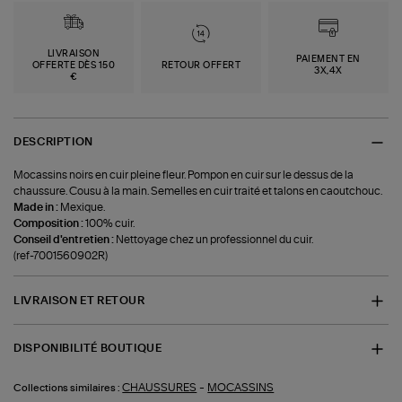
LIVRAISON
PAIEMENT EN
OFFERTE DÈS 150
RETOUR OFFERT
3X,4X
€
DESCRIPTION
Mocassins noirs en cuir pleine fleur. Pompon en cuir sur le dessus de la
chaussure. Cousu à la main. Semelles en cuir traité et talons en caoutchouc.
Made in :
Mexique.
Composition :
100% cuir.
Conseil d'entretien :
Nettoyage chez un professionnel du cuir.
(ref-7001560902R)
LIVRAISON ET RETOUR
DISPONIBILITÉ BOUTIQUE
-
CHAUSSURES
MOCASSINS
Collections similaires :