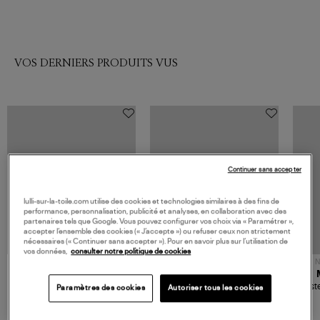
VOS DERNIERS PRODUITS VUS
Continuer sans accepter
lulli-sur-la-toile.com utilise des cookies et technologies similaires à des fins de
performance, personnalisation, publicité et analyses, en collaboration avec des
partenaires tels que Google. Vous pouvez configurer vos choix via « Paramétrer »,
accepter l’ensemble des cookies (« J’accepte ») ou refuser ceux non strictement
nécessaires (« Continuer sans accepter »). Pour en savoir plus sur l’utilisation de
vos données,
consulter notre politique de cookies
NOUVELLE COLLECTION
N
JEROME DREYFUSS
TORAL
Sac Bobi S Cuir Lamé
Mocassins Killian Sport
Veste
Paramètres des cookies
Autoriser tous les cookies
Champagne
Mousse
480,00 €
189,00 €