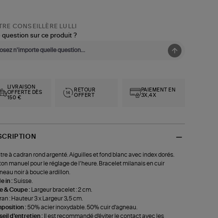
RE CONSEILLÈRE LULLI
 question sur ce produit ?
LIVRAISON
RETOUR
PAIEMENT EN
OFFERTE DÈS
OFFERT
3X,4X
150 €
SCRIPTION
re à cadran rond argenté. Aiguilles et fond blanc avec index dorés.
on manuel pour le réglage de l’heure. Bracelet milanais en cuir
neau noir à boucle ardillon.
 in :
Suisse.
le & Coupe :
Largeur bracelet : 2 cm.
an : Hauteur 3 x Largeur 3,5 cm.
position :
50% acier inoxydable. 50% cuir d'agneau.
eil d'entretien :
Il est recommandé d'éviter le contact avec les