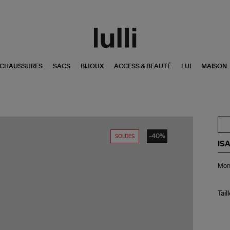
CHAUSSURES
SACS
BIJOUX
ACCESS & BEAUTÉ
LUI
MAISON
-40%
SOLDES
IS
Mo
Mont
10.
Sli
Ca
Ro
Tail
Ar