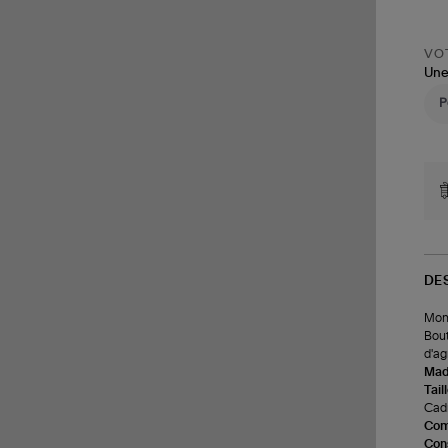
VOT
Une
DE
Mont
Bout
d'ag
Made
Tail
Cadr
Com
Cons