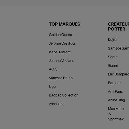
TOP MARQUES
CRÉATEUR
PORTER
Golden Goose
Kujten
Jérôme Dreyfuss
Samsoe Sam
Isabel Marant
Soeur
Jeanne Vouland
Ganni
Autry
Éric Bompar
Vanessa Bruno
Barbour
Ugg
Ami Paris
Baobab Collection
Anine Bing
Assouline
Max Mara
&
Sportmax