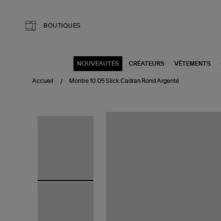
Aller au contenu principal
BOUTIQUES
NOUVEAUTÉS
CRÉATEURS
VÊTEMENTS
Accueil
Montre 10.05 Slick Cadran Rond Argenté