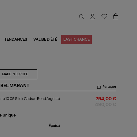
TENDANCES
VALISE D'ÉTÉ
LAST CHANCE
MADE IN EUROPE
ABEL MARANT
Partager
ntre
re 10.05 Slick Cadran Rond Argenté
294,00 €
05
ck
490,00 €
dran
nd
le
unique
genté
Épuisé