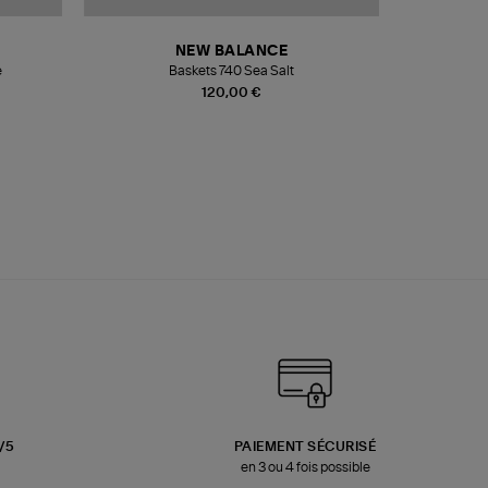
NEW BALANCE
e
Baskets 740 Sea Salt
Veste
120,00 €
3/5
PAIEMENT SÉCURISÉ
en 3 ou 4 fois possible