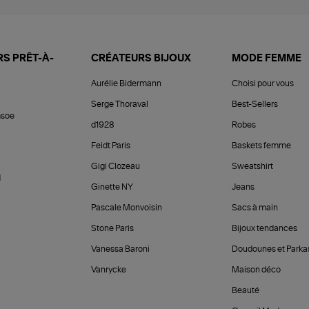
S PRÊT-À-
CRÉATEURS BIJOUX
MODE FEMME
Aurélie Bidermann
Choisi pour vous
Serge Thoraval
Best-Sellers
soe
d1928
Robes
Feidt Paris
Baskets femme
Gigi Clozeau
Sweatshirt
d
Ginette NY
Jeans
Pascale Monvoisin
Sacs à main
Stone Paris
Bijoux tendances
Vanessa Baroni
Doudounes et Parka
Vanrycke
Maison déco
Beauté