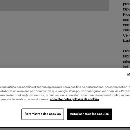
prod
bijo
Plus
noms
comp
carr
Cell
bapt
Préc
fabr
inte
(re
Co
LI
oile.com utilise des cookies et technologies similaires à des fins de performance, personnalisation, p
collaboration avec des partenaires tels que Google. Vous pouvez configurer vos choix via « Param
semble des cookies (« J’accepte ») ou refuser ceux non strictement nécessaires (« Continuer san
DI
 plus sur l’utilisation de vos données,
consulter notre politique de cookies
Paramètres des cookies
Autoriser tous les cookies