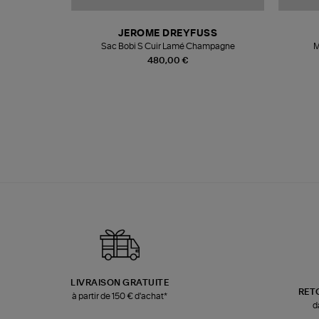
N
JEROME DREYFUSS
te
Sac Bobi S Cuir Lamé Champagne
M
480,00 €
LIVRAISON GRATUITE
RET
à partir de 150 € d'achat*
d