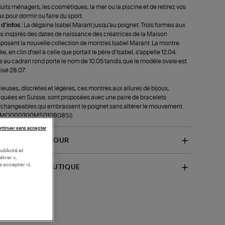
uits ménagers, les cosmétiques, la mer ou la piscine et de retirez vos
ux pour dormir ou faire du sport.
 d'infos :
La dégaine Isabel Marant jusqu’au poignet. Trois formes aux
 inspirés des dates de naissance des créatrices de la Maison
osent la nouvelle collection de montres Isabel Marant. La montre
ée, en clin d’œil à celle que portait le père d’Isabel, s’appelle 12.04.
e au cadran rond porte le nom de 10.05 tandis que le modèle ovale est
isé 28.07.
ieuses, discrètes et légères, ces montres aux allures de bijoux,
iquées en Suisse, sont proposées avec une paire de bracelets
rchangeables qui embrassent le poignet sans altérer le mouvement.
f-MO000300MS010B08SI)
ntinuer sans accepter
VRAISON ET RETOUR
ublicité et
étrer »,
s accepter »).
SPONIBILITÉ BOUTIQUE