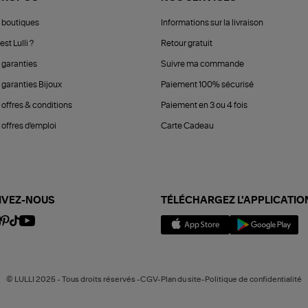
 boutiques
Informations sur la livraison
est Lulli ?
Retour gratuit
 garanties
Suivre ma commande
 garanties Bijoux
Paiement 100% sécurisé
 offres & conditions
Paiement en 3 ou 4 fois
offres d'emploi
Carte Cadeau
IVEZ-NOUS
TÉLÉCHARGEZ L'APPLICATIO
© LULLI 2025 - Tous droits réservés -CGV-Plan du site-Politique de confidentialité