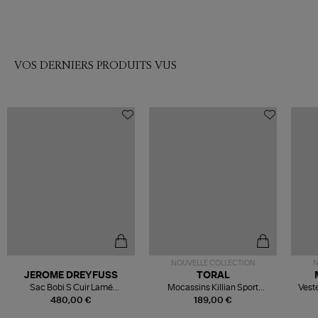
VOS DERNIERS PRODUITS VUS
NOUVELLE COLLECTION
N
JEROME DREYFUSS
TORAL
Sac Bobi S Cuir Lamé
Mocassins Killian Sport
Veste
Champagne
Mousse
480,00 €
189,00 €