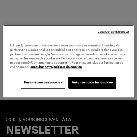
Continuer sans accepter
lulli-sur-la-toile.com utilise des cookies et technologies similaires à des fins de
performance, personnalisation, publicité et analyses, en collaboration avec des
partenaires tels que Google. Vous pouvez configurer vos choix via « Paramétrer »,
accepter l’ensemble des cookies (« J’accepte ») ou refuser ceux non strictement
nécessaires (« Continuer sans accepter »). Pour en savoir plus sur l’utilisation de
vos données,
consulter notre politique de cookies
LIVRAISON GRATUITE
à partir de 150 € d'achat*
Paramètres des cookies
Autoriser tous les cookies
20 € EN VOUS INSCRIVANT À LA
NEWSLETTER