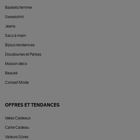
Baskets femme
Sweatshirt
Jeans
Sacs à main
Bijoux tendances
Doudounes et Parkas
Maison déco
Beauté
Conseil Mode
OFFRES ET TENDANCES
Idées Cadeaux
Carte Cadeau
Valeurs Sûres