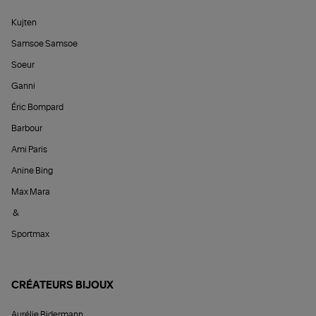
Kujten
Samsoe Samsoe
Soeur
Ganni
Éric Bompard
Barbour
Ami Paris
Anine Bing
Max Mara
&
Sportmax
CRÉATEURS BIJOUX
Aurélie Bidermann