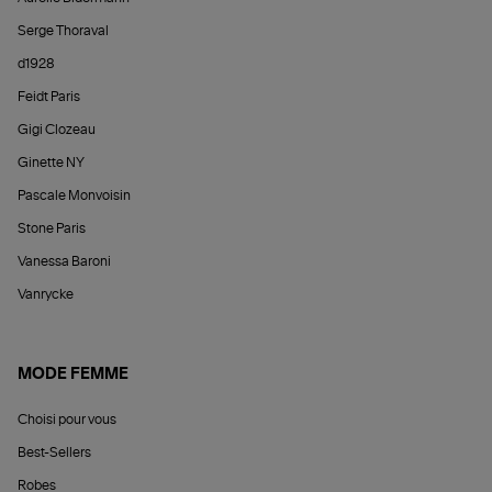
Serge Thoraval
d1928
Feidt Paris
Gigi Clozeau
Ginette NY
Pascale Monvoisin
Stone Paris
Vanessa Baroni
Vanrycke
MODE FEMME
Choisi pour vous
Best-Sellers
Robes