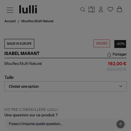
Aller au contenu principal
Accueil
Moufles Mulfi Natural
SOLDES
-40%
MADE IN EUROPE
ISABEL MARANT
Partager
Moufles
Moufles Mulfi Natural
192,00 €
Mulfi
320,00 €
Natural
Taille
VOTRE CONSEILLÈRE LULLI
Une question sur ce produit ?