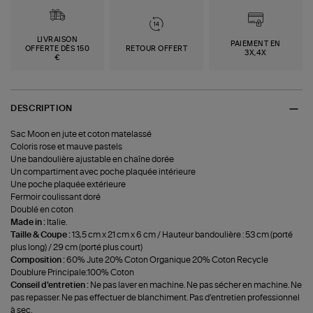
LIVRAISON
PAIEMENT EN
OFFERTE DÈS 150
RETOUR OFFERT
3X,4X
€
DESCRIPTION
Sac Moon en jute et coton matelassé
Coloris rose et mauve pastels
Une bandoulière ajustable en chaîne dorée
Un compartiment avec poche plaquée intérieure
Une poche plaquée extérieure
Fermoir coulissant doré
Doublé en coton
Made in :
Italie.
Taille & Coupe :
13,5 cm x 21 cm x 6 cm / Hauteur bandoulière : 53 cm (porté
plus long) / 29 cm (porté plus court)
Composition :
60% Jute 20% Coton Organique 20% Coton Recycle
Doublure Principale:100% Coton
Conseil d'entretien :
Ne pas laver en machine. Ne pas sécher en machine. Ne
pas repasser. Ne pas effectuer de blanchiment. Pas d’entretien professionnel
à sec.