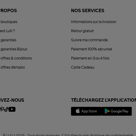
PROPOS
NOS SERVICES
 boutiques
Informations sur la livraison
est Lulli ?
Retour gratuit
 garanties
Suivre ma commande
 garanties Bijoux
Paiement 100% sécurisé
 offres & conditions
Paiement en 3 ou 4 fois
offres d'emploi
Carte Cadeau
IVEZ-NOUS
TÉLÉCHARGEZ L'APPLICATIO
© LULLI 2025 - Tous droits réservés -CGV-Plan du site-Politique de confidentialité