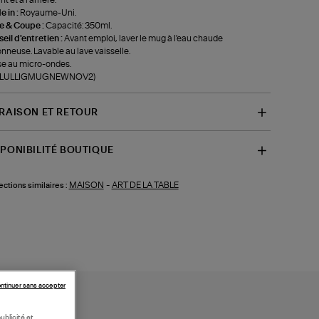
 in :
Royaume-Uni.
le & Coupe :
Capacité: 350ml.
eil d'entretien :
Avant emploi, laver le mug à l'eau chaude
nneuse. Lavable au lave vaisselle.
e au micro-ondes.
f-LULLIGMUGNEWNOV2)
VRAISON ET RETOUR
SPONIBILITÉ BOUTIQUE
MAISON
-
ART DE LA TABLE
ections similaires :
ntinuer sans accepter
ublicité et