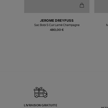
N
JEROME DREYFUSS
te
Sac Bobi S Cuir Lamé Champagne
M
480,00 €
LIVRAISON GRATUITE