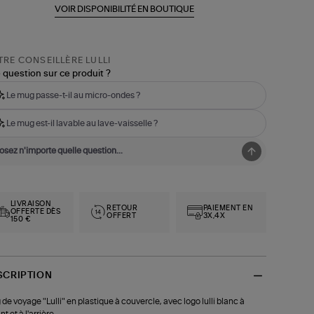
VOIR DISPONIBILITÉ EN BOUTIQUE
RE CONSEILLÈRE LULLI
 question sur ce produit ?
Le mug passe-t-il au micro-ondes ?
Le mug est-il lavable au lave-vaisselle ?
LIVRAISON
RETOUR
PAIEMENT EN
OFFERTE DÈS
OFFERT
3X,4X
150 €
SCRIPTION
de voyage "Lulli" en plastique à couvercle, avec logo lulli blanc à
nt et à l'arrière.