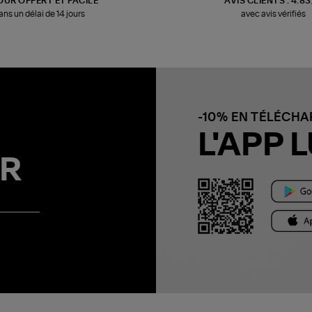
OUR OFFERT ET FACILE
AVIS CLIENTS : 4.8
ans un délai de 14 jours
avec avis vérifiés
-10% EN TÉLÉCH
L'APP L
R