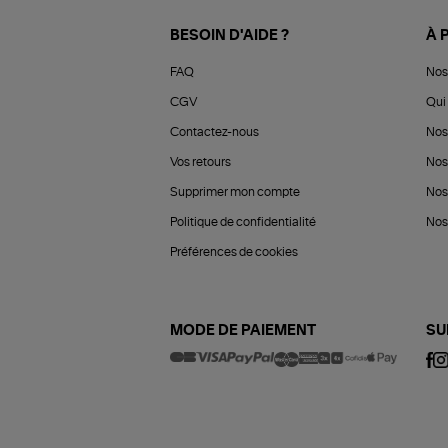
BESOIN D'AIDE ?
À 
FAQ
Nos
CGV
Qui 
Contactez-nous
Nos
Vos retours
Nos
Supprimer mon compte
Nos
Politique de confidentialité
Nos 
Préférences de cookies
MODE DE PAIEMENT
SU