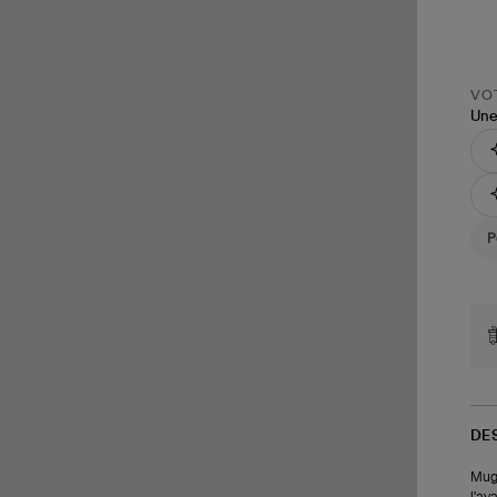
VOT
Une
DE
Mug 
l'ava