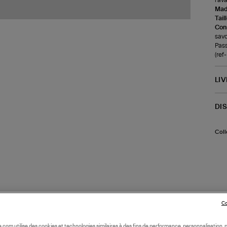
Made
Tail
Cons
savo
Pass
(re
LI
DI
Coll
Co
oile.com utilise des cookies et technologies similaires à des fins de performance, personnalisation, p