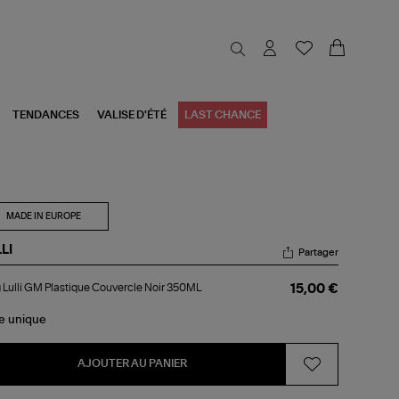
TENDANCES
VALISE D'ÉTÉ
LAST CHANCE
MADE IN EUROPE
LI
Partager
g
Lulli GM Plastique Couvercle Noir 350ML
15,00 €
i
M
stique
le
unique
vercle
r
0ML
AJOUTER AU PANIER