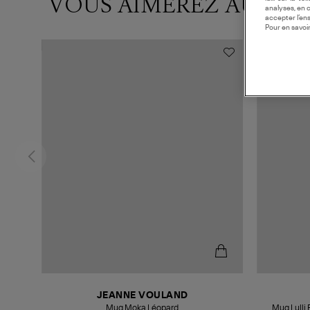
VOUS AIMEREZ AUSSI
analyses, en 
accepter l’en
Pour en savoir
MADE IN E
JEANNE VOULAND
Mug Moka Léopard
Mug Lulli