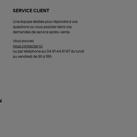
SERVICE CLIENT
Une équipe dédiée pour répondre à vos
questions ou vous assister dans vos
demandes de service après-vente.
Vous pouvez
nous contacter ici
ou par téléphone au 04 91 44 61 67 du lundi
au vendredi de 9h à 18h.
N