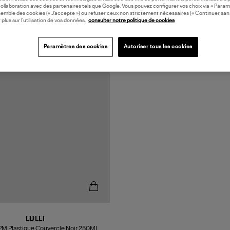
collaboration avec des partenaires tels que Google. Vous pouvez configurer vos choix via « Param
semble des cookies (« J’accepte ») ou refuser ceux non strictement nécessaires (« Continuer san
 plus sur l’utilisation de vos données,
consulter notre politique de cookies
UROPE
Paramètres des cookies
Autoriser tous les cookies
LULLI
 PM Plastique Couvercle Noir 250ML