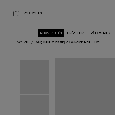
Aller au contenu principal
BOUTIQUES
NOUVEAUTÉS
CRÉATEURS
VÊTEMENTS
Accueil
Mug Lulli GM Plastique Couvercle Noir 350ML