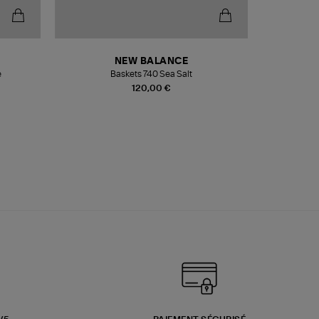
NEW BALANCE
e
Baskets 740 Sea Salt
Veste
120,00 €