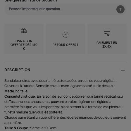
Une question sur ce produit ?
LIVRAISON
PAIEMENT EN
OFFERTE DÈS 150
RETOUR OFFERT
3X,4X
€
DESCRIPTION
Sandales noires avec deux lanières torsadées en cuir de veau végétal.
Ouvertes à l'arrière. Semelle en cuir avec logo embossé sur le dessus.
Made in :
Italie.
Conseil stylistique :
En raison de leur conception en cuir tanné végétal issu
de Toscane, ces chaussures, pouvant paraître légèrement rigides la
première fois que vous les porterez, s'adapteront à la forme de vos pieds au
fur et à mesure que vous les porterez.
Chaque paire étant unique, différentes légères nuances de couleurs peuvent
apparaître.
Taille & Coupe :
Semelle : 0,3 cm.