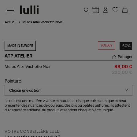
Aller au contenu principal
Accueil
Mules Allai Vachette Noir
SOLDES
-60%
MADE IN EUROPE
ATP ATELIER
Partager
Mules
Mules Allai Vachette Noir
88,00 €
Allai
220,00 €
Vachette
Noir
Pointure
Le cuir est une matière vivante et naturelle, chaque cuir est unique et peut
présenter des nuances de couleurs, des plis ou petites griffures, ils attestent
du caractère artisanal du produit, et rendent chaque pièce unique.
VOTRE CONSEILLÈRE LULLI