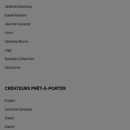
Jérôme Dreyfuss
Isabel Marant
Jeanne Vouland
Autry
Vanessa Bruno
Ugg
Baobab Collection
Assouline
CRÉATEURS PRÊT-À-PORTER
Kujten
Samsoe Samsoe
Soeur
Ganni