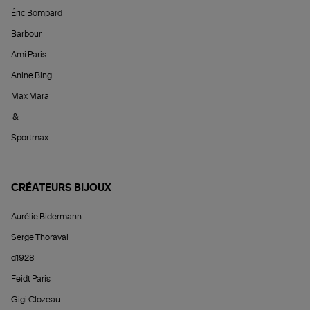
Éric Bompard
Barbour
Ami Paris
Anine Bing
Max Mara
&
Sportmax
CRÉATEURS BIJOUX
Aurélie Bidermann
Serge Thoraval
d1928
Feidt Paris
Gigi Clozeau