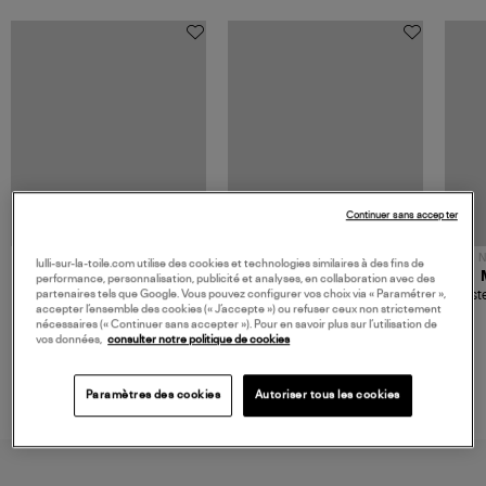
Continuer sans accepter
NOUVELLE COLLECTION
N
lulli-sur-la-toile.com utilise des cookies et technologies similaires à des fins de
JEROME DREYFUSS
TORAL
performance, personnalisation, publicité et analyses, en collaboration avec des
partenaires tels que Google. Vous pouvez configurer vos choix via « Paramétrer »,
Sac Bobi S Cuir Lamé
Mocassins Killian Sport
Veste
accepter l’ensemble des cookies (« J’accepte ») ou refuser ceux non strictement
Champagne
Mousse
480,00 €
189,00 €
nécessaires (« Continuer sans accepter »). Pour en savoir plus sur l’utilisation de
vos données,
consulter notre politique de cookies
Paramètres des cookies
Autoriser tous les cookies