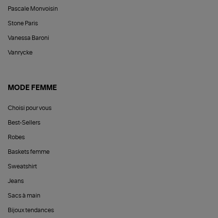
Pascale Monvoisin
Stone Paris
Vanessa Baroni
Vanrycke
MODE FEMME
Choisi pour vous
Best-Sellers
Robes
Baskets femme
Sweatshirt
Jeans
Sacs à main
Bijoux tendances