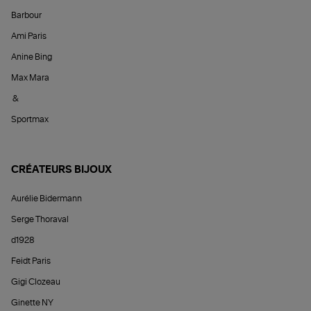
Barbour
Ami Paris
Anine Bing
Max Mara
&
Sportmax
CRÉATEURS BIJOUX
Aurélie Bidermann
Serge Thoraval
d1928
Feidt Paris
Gigi Clozeau
Ginette NY