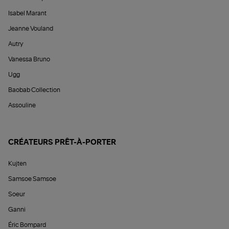
Isabel Marant
Jeanne Vouland
Autry
Vanessa Bruno
Ugg
Baobab Collection
Assouline
CRÉATEURS PRÊT-À-PORTER
Kujten
Samsoe Samsoe
Soeur
Ganni
Éric Bompard