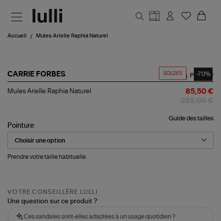
Aller au contenu principal
Accueil
Mules Arielle Raphia Naturel
SOLDES
-70%
CARRIE FORBES
Partager
Mules
Mules Arielle Raphia Naturel
85,50 €
Arielle
285,00 €
Raphia
Naturel
Guide des tailles
Pointure
Prendre votre taille habituelle.
VOTRE CONSEILLÈRE LULLI
Une question sur ce produit ?
Ces sandales sont-elles adaptées à un usage quotidien ?