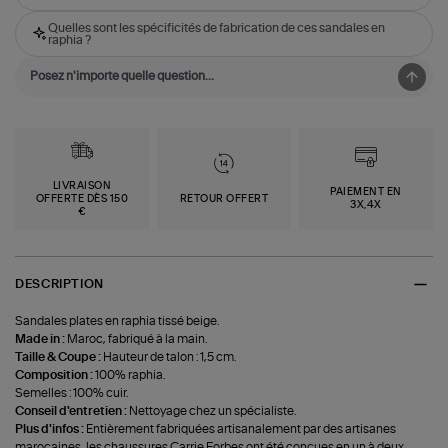
Quelles sont les spécificités de fabrication de ces sandales en
raphia ?
LIVRAISON
PAIEMENT EN
OFFERTE DÈS 150
RETOUR OFFERT
3X,4X
€
DESCRIPTION
Sandales plates en raphia tissé beige.
Made in :
Maroc, fabriqué à la main.
Taille & Coupe :
Hauteur de talon : 1,5 cm.
Composition :
100% raphia.
Semelles : 100% cuir.
Conseil d'entretien :
Nettoyage chez un spécialiste.
Plus d'infos :
Entièrement fabriquées artisanalement par des artisanes
marocaines, les chaussures Carrie Forbes ont été conçues en un à deux