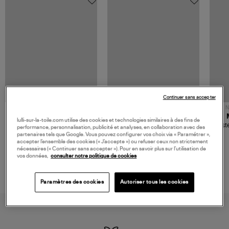
Continuer sans accepter
NOUVELLE COLLECTION
N
JEROME DREYFUSS
TORAL
lulli-sur-la-toile.com utilise des cookies et technologies similaires à des fins de
Sac Bobi S Cuir Lamé
Mocassins Killian Sport
Veste
performance, personnalisation, publicité et analyses, en collaboration avec des
Champagne
Mousse
480,00 €
189,00 €
partenaires tels que Google. Vous pouvez configurer vos choix via « Paramétrer »,
accepter l’ensemble des cookies (« J’accepte ») ou refuser ceux non strictement
nécessaires (« Continuer sans accepter »). Pour en savoir plus sur l’utilisation de
vos données,
consulter notre politique de cookies
Paramètres des cookies
Autoriser tous les cookies