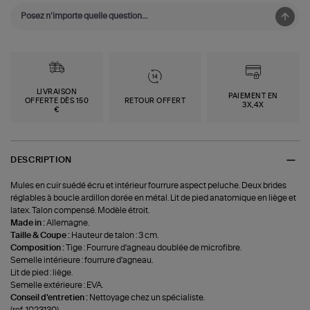
LIVRAISON
PAIEMENT EN
OFFERTE DÈS 150
RETOUR OFFERT
3X,4X
€
DESCRIPTION
Mules en cuir suédé écru et intérieur fourrure aspect peluche. Deux brides
réglables à boucle ardillon dorée en métal. Lit de pied anatomique en liège et
latex. Talon compensé. Modèle étroit.
Made in :
Allemagne.
Taille & Coupe :
Hauteur de talon : 3 cm.
Composition :
Tige : Fourrure d'agneau doublée de microfibre.
Semelle intérieure : fourrure d'agneau.
Lit de pied : liège.
Semelle extérieure : EVA.
Conseil d'entretien :
Nettoyage chez un spécialiste.
(ref-1023130)