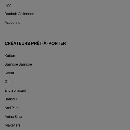
Ugg
Baobab Collection
Assouline
CRÉATEURS PRÊT-À-PORTER
Kujten
Samsoe Samsoe
Soeur
Ganni
Éric Bompard
Barbour
Ami Paris
Anine Bing
Max Mara