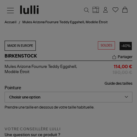
Aller au contenu principal
Accueil
Mules Arizona Fourrure Teddy Eggshell, Modèle Étroit
SOLDES
-40%
MADE IN EUROPE
BIRKENSTOCK
Partager
Mules
Mules Arizona Fourrure Teddy Eggshell,
114,00 €
Arizona
Modèle Étroit
190,00 €
Fourrure
Teddy
Guide des tailles
Eggshell,
Pointure
Modèle
Étroit
Prendre une taille en dessous de votre taille habituelle.
VOTRE CONSEILLÈRE LULLI
Une question sur ce produit ?