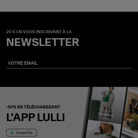
20 € EN VOUS INSCRIVANT À LA
NEWSLETTER
-10% EN TÉLÉCHARGEANT
L'APP LULLI