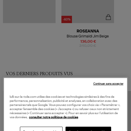
-60%
ROSEANNA
Blouse Grimaldi Jim Beige
136,00 €
340,00 €
VOS DERNIERS PRODUITS VUS
Continuer sans accepter
lulli-sur-la-toile.com utilise des cookies et technologies similaires à des fins de
performance, personnalisation, publicité et analyses, en collaboration avec des
partenaires tels que Google. Vous pouvez configurer vos choix via « Paramétrer »,
accepter l’ensemble des cookies (« J’accepte ») ou refuser ceux non strictement
nécessaires (« Continuer sans accepter »). Pour en savoir plus sur l’utilisation de
vos données,
consulter notre politique de cookies