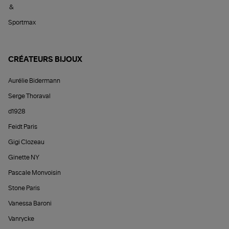
&
Sportmax
CRÉATEURS BIJOUX
Aurélie Bidermann
Serge Thoraval
d1928
Feidt Paris
Gigi Clozeau
Ginette NY
Pascale Monvoisin
Stone Paris
Vanessa Baroni
Vanrycke