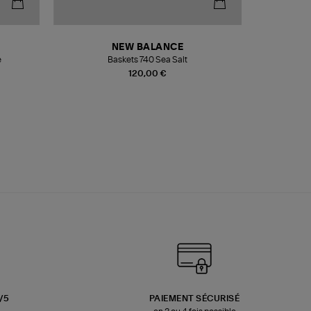
NEW BALANCE
e
Baskets 740 Sea Salt
Veste
120,00 €
3/5
PAIEMENT SÉCURISÉ