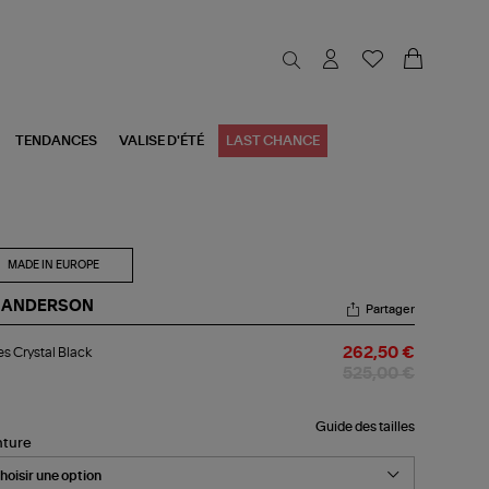
TENDANCES
VALISE D'ÉTÉ
LAST CHANCE
MADE IN EUROPE
 ANDERSON
Partager
les
s Crystal Black
262,50 €
stal
ck
525,00 €
Guide des tailles
nture