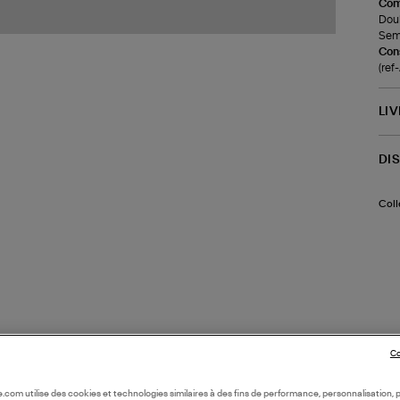
Com
Doub
Seme
Cons
(re
LI
DI
Coll
Co
oile.com utilise des cookies et technologies similaires à des fins de performance, personnalisation, p