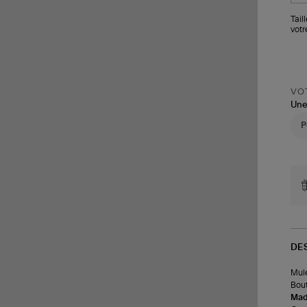
Tail
votre
VOT
Une
DE
Mule
Bout
Made