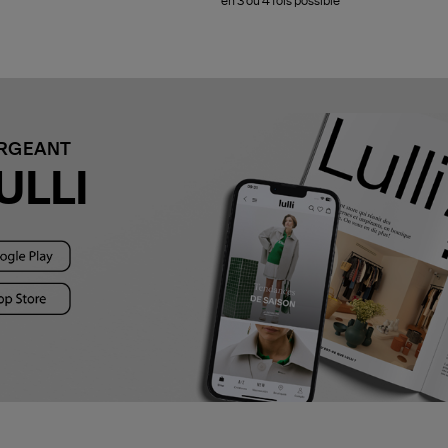
en 3 ou 4 fois possible
ARGEANT
ULLI