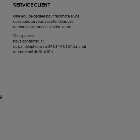
SERVICE CLIENT
Une équipe dédiée pour répondre à vos
questions ou vous assister dans vos
demandes de service après-vente.
Vous pouvez
nous contacter ici
ou par téléphone au 04 91 44 61 67 du lundi
au vendredi de 9h à 18h.
N