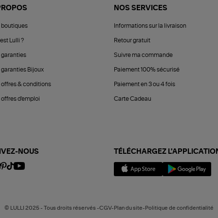
PROPOS
NOS SERVICES
 boutiques
Informations sur la livraison
est Lulli ?
Retour gratuit
 garanties
Suivre ma commande
 garanties Bijoux
Paiement 100% sécurisé
 offres & conditions
Paiement en 3 ou 4 fois
offres d'emploi
Carte Cadeau
IVEZ-NOUS
TÉLÉCHARGEZ L'APPLICATIO
© LULLI 2025 - Tous droits réservés -CGV-Plan du site-Politique de confidentialité