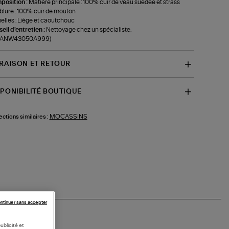
position :
Matière principale : 100% cuir de veau suédée et strass
lure : 100% cuir de mouton
lles : Liège et caoutchouc
eil d'entretien :
Nettoyage chez un spécialiste.
f-ANW43050A999)
VRAISON ET RETOUR
SPONIBILITÉ BOUTIQUE
MOCASSINS
ections similaires :
ntinuer sans accepter
ublicité et