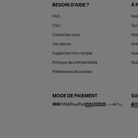
BESOIN D'AIDE ?
À 
FAQ
Nos
CGV
Qui 
Contactez-nous
Nos
Vos retours
Nos
Supprimer mon compte
Nos
Politique de confidentialité
Nos 
Préférences de cookies
MODE DE PAIEMENT
SU