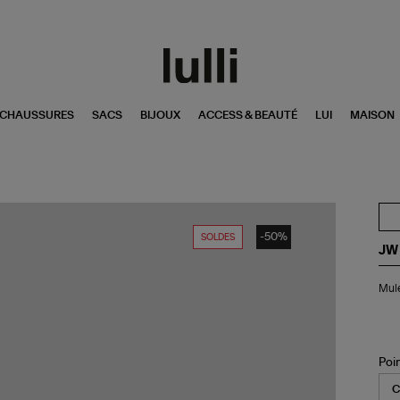
CHAUSSURES
SACS
BIJOUX
ACCESS & BEAUTÉ
LUI
MAISON
-50%
SOLDES
JW
Mu
Mule
Cry
Bla
Poi