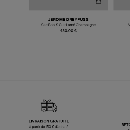
N
JEROME DREYFUSS
te
Sac Bobi S Cuir Lamé Champagne
M
480,00 €
LIVRAISON GRATUITE
RET
à partir de 150 € d'achat*