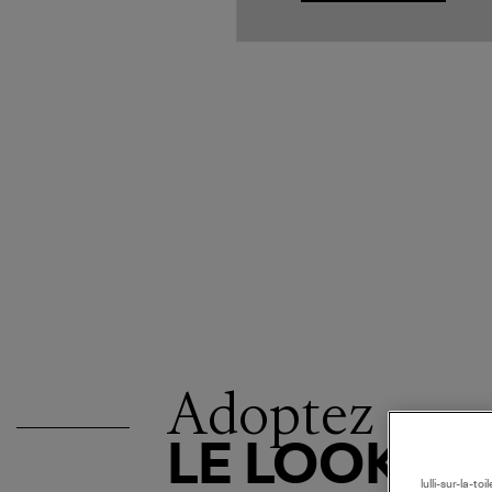
Adoptez
LE LOOK
lulli-sur-la-t