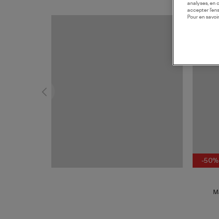
analyses, en 
accepter l’en
Pour en savoir
MADE I
-50%
M