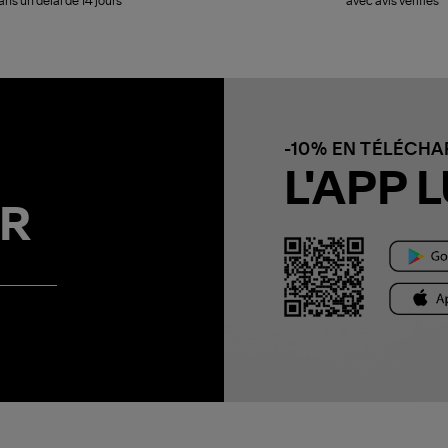
ans un délai de 14 jours
avec avis vérifiés
-10% EN TÉLÉCH
L'APP L
R