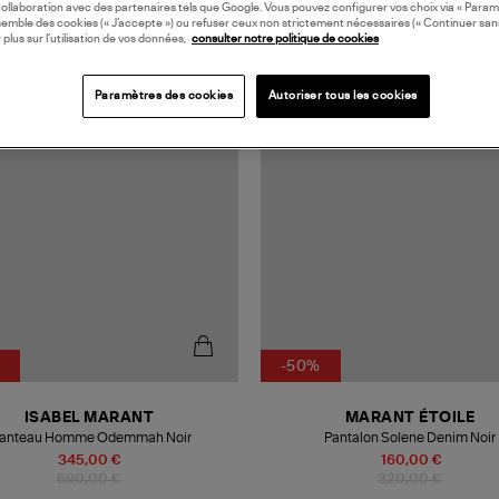
collaboration avec des partenaires tels que Google. Vous pouvez configurer vos choix via « Param
semble des cookies (« J’accepte ») ou refuser ceux non strictement nécessaires (« Continuer san
 plus sur l’utilisation de vos données,
consulter notre politique de cookies
N EUROPE
Paramètres des cookies
Autoriser tous les cookies
-50%
ISABEL MARANT
MARANT ÉTOILE
anteau Homme Odemmah Noir
Pantalon Solene Denim Noir
345,00 €
160,00 €
690,00 €
320,00 €