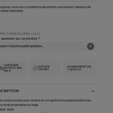
le grand, nous vous conseillons de prendre une taille en-dessous de
 taille habituelle.
RE CONSEILLÈRE LULLI
 question sur ce produit ?
LIVRAISON
RETOUR
PAIEMENT EN
OFFERTE DÈS
OFFERT
3X,4X
150 €
SCRIPTION
s noires à strass avec lanière en cuir grainé et surpiqûres blanches.
s ronds et semelles en liège.
 in :
Italie.