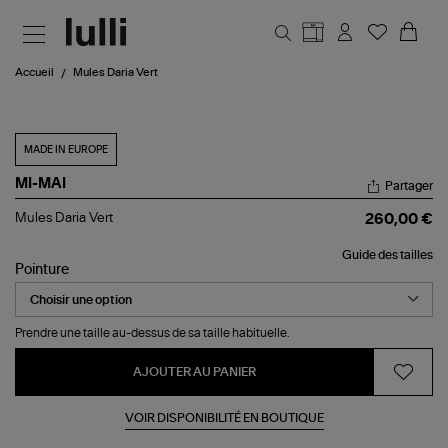
Aller au contenu principal
Accueil
Mules Daria Vert
MADE IN EUROPE
MI-MAI
Partager
Mules
Mules Daria Vert
260,00 €
Daria
Vert
Guide des tailles
Pointure
Prendre une taille au-dessus de sa taille habituelle.
AJOUTER AU PANIER
VOIR DISPONIBILITÉ EN BOUTIQUE