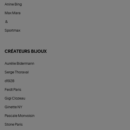
Anine Bing
Max Mara
&
Sportmax
CRÉATEURS BIJOUX
Aurélie Bidermann
Serge Thoraval
d1928
Feidt Paris
Gigi Clozeau
Ginette NY
Pascale Monvoisin
Stone Paris