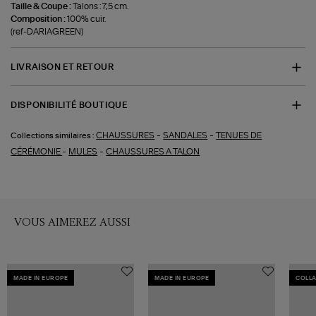
Taille & Coupe :
Talons : 7,5 cm.
Composition :
100% cuir.
(ref-DARIAGREEN)
LIVRAISON ET RETOUR
DISPONIBILITÉ BOUTIQUE
-
-
CHAUSSURES
SANDALES
TENUES DE
Collections similaires :
-
-
CÉRÉMONIE
MULES
CHAUSSURES A TALON
VOUS AIMEREZ AUSSI
MADE IN EUROPE
MADE IN EUROPE
COLL