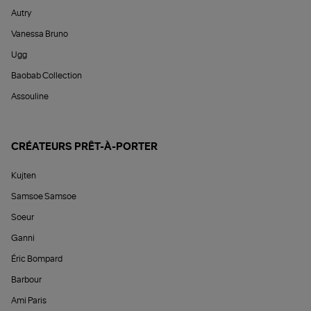
Autry
Vanessa Bruno
Ugg
Baobab Collection
Assouline
CRÉATEURS PRÊT-À-PORTER
Kujten
Samsoe Samsoe
Soeur
Ganni
Éric Bompard
Barbour
Ami Paris