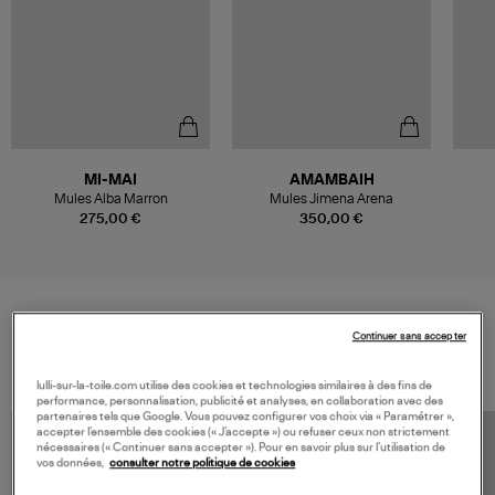
MI-MAI
AMAMBAIH
Mules Alba Marron
Mules Jimena Arena
Coll
275,00 €
350,00 €
Continuer sans accepter
VOS DERNIERS PRODUITS VUS
lulli-sur-la-toile.com utilise des cookies et technologies similaires à des fins de
performance, personnalisation, publicité et analyses, en collaboration avec des
partenaires tels que Google. Vous pouvez configurer vos choix via « Paramétrer »,
accepter l’ensemble des cookies (« J’accepte ») ou refuser ceux non strictement
nécessaires (« Continuer sans accepter »). Pour en savoir plus sur l’utilisation de
vos données,
consulter notre politique de cookies