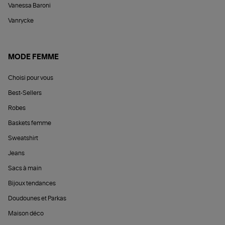
Vanessa Baroni
Vanrycke
MODE FEMME
Choisi pour vous
Best-Sellers
Robes
Baskets femme
Sweatshirt
Jeans
Sacs à main
Bijoux tendances
Doudounes et Parkas
Maison déco