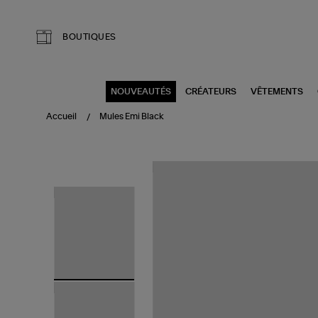
Aller au contenu principal
BOUTIQUES
NOUVEAUTÉS
CRÉATEURS
VÊTEMENTS
Accueil
Mules Emi Black