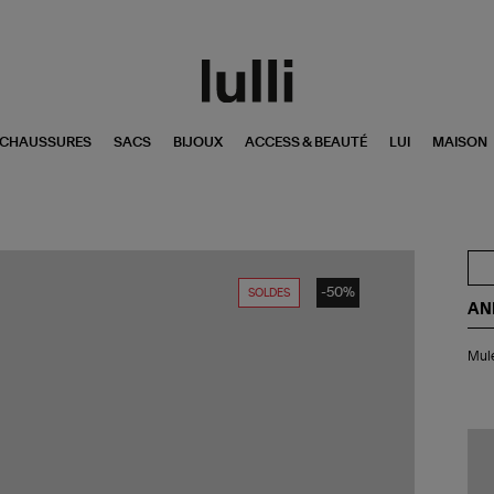
CHAUSSURES
SACS
BIJOUX
ACCESS & BEAUTÉ
LUI
MAISON
-50%
SOLDES
AN
Mu
Mule
Em
Bla