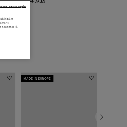
SANDALES
ections similaires :
ntinuer sans accepter
ublicité et
étrer »,
s accepter »).
MADE IN EUROPE
MADE IN EUR