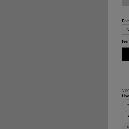
Poi
Pren
VOT
Une