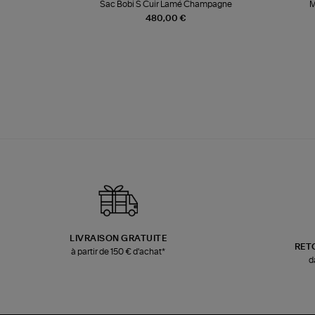
te
Sac Bobi S Cuir Lamé Champagne
M
480,00 €
LIVRAISON GRATUITE
RET
à partir de 150 € d'achat*
d