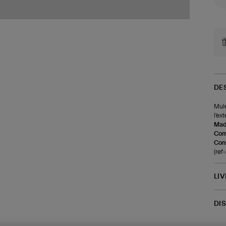
DE
Mule
l'ex
Made
Com
Cons
(ref
LI
DI