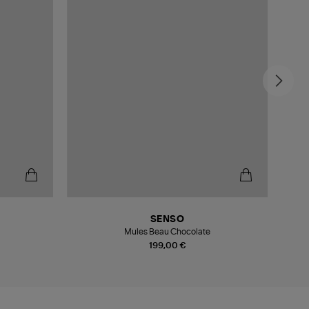
SENSO
Mules Beau Chocolate
199,00 €