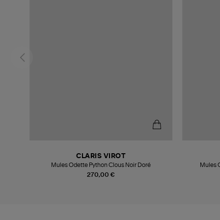
CLARIS VIROT
ration
Mules Odette Python Clous Noir Doré
Mules O
270,00 €