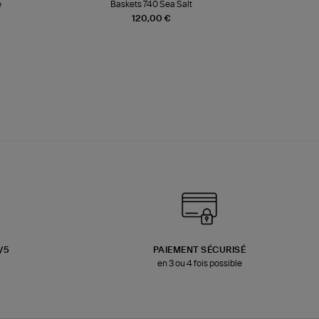
e
Baskets 740 Sea Salt
Veste
120,00 €
3/5
PAIEMENT SÉCURISÉ
en 3 ou 4 fois possible