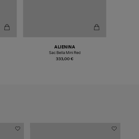
ALIENINA
Sac Bella Mini Red
Sa
333,00 €