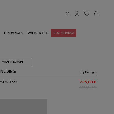
TENDANCES
VALISE D'ÉTÉ
LAST CHANCE
MADE IN EUROPE
INE BING
Partager
les
s Emi Black
225,00 €
i
ck
450,00 €