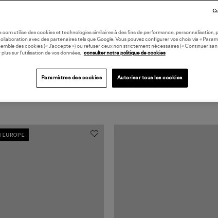
Coll
Co
oile.com utilise des cookies et technologies similaires à des fins de performance, personnalisation, p
collaboration avec des partenaires tels que Google. Vous pouvez configurer vos choix via « Param
semble des cookies (« J’accepte ») ou refuser ceux non strictement nécessaires (« Continuer san
 plus sur l’utilisation de vos données,
consulter notre politique de cookies
Paramètres des cookies
Autoriser tous les cookies
N EUROPE