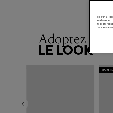
lulli-sur-la-t
analyses, en 
accepter l’en
Pour en savoir
Adoptez
LE LOOK
MADE I