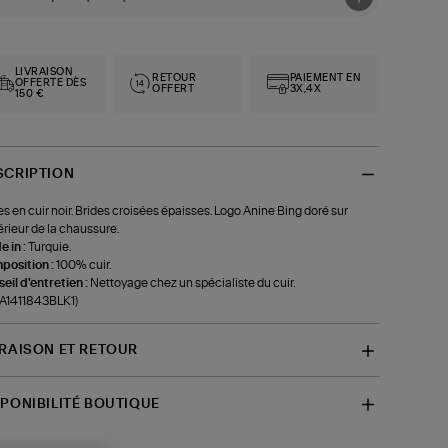
LIVRAISON
RETOUR
PAIEMENT EN
OFFERTE DÈS
OFFERT
3X,4X
150 €
SCRIPTION
s en cuir noir. Brides croisées épaisses. Logo Anine Bing doré sur
térieur de la chaussure.
 in :
Turquie.
position :
100% cuir.
eil d'entretien :
Nettoyage chez un spécialiste du cuir.
-A1411843BLK1)
VRAISON ET RETOUR
SPONIBILITÉ BOUTIQUE