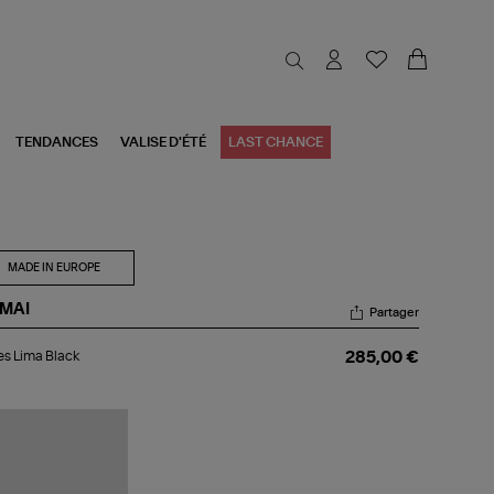
TENDANCES
VALISE D'ÉTÉ
LAST CHANCE
MADE IN EUROPE
-MAI
Partager
les
s Lima Black
285,00 €
ma
ck