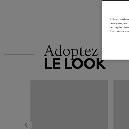
lulli-sur-la-t
analyses, en 
accepter l’en
Pour en savoir
Adoptez
LE LOOK