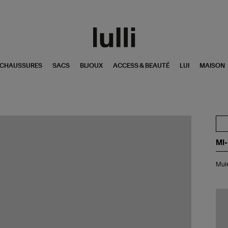
CHAUSSURES
SACS
BIJOUX
ACCESS & BEAUTÉ
LUI
MAISON
MI
Mu
Mule
Li
Bla