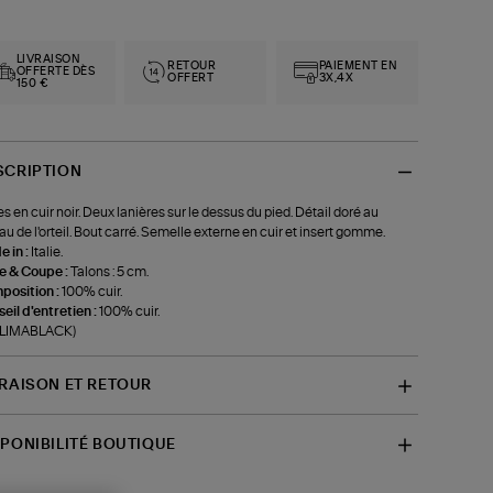
LIVRAISON
RETOUR
PAIEMENT EN
OFFERTE DÈS
OFFERT
3X,4X
150 €
SCRIPTION
s en cuir noir. Deux lanières sur le dessus du pied. Détail doré au
au de l'orteil. Bout carré. Semelle externe en cuir et insert gomme.
 in :
Italie.
le & Coupe :
Talons : 5 cm.
position :
100% cuir.
eil d'entretien :
100% cuir.
f-LIMABLACK)
VRAISON ET RETOUR
SPONIBILITÉ BOUTIQUE