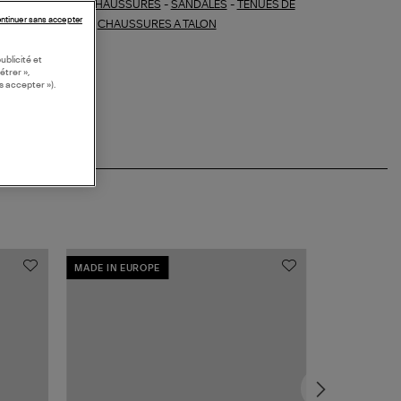
CHAUSSURES
-
SANDALES
-
TENUES DE
ections similaires :
ntinuer sans accepter
ÉMONIE
-
MULES
-
CHAUSSURES A TALON
ublicité et
étrer »,
s accepter »).
MADE IN EUROPE
MADE IN EUR