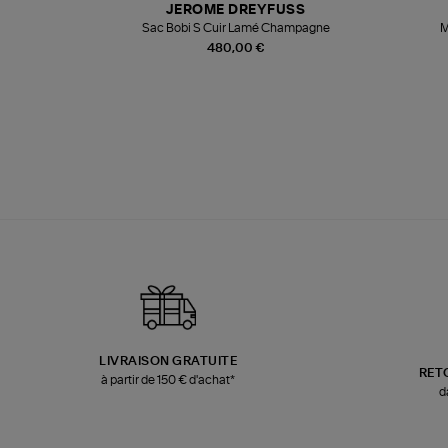
JEROME DREYFUSS
te
Sac Bobi S Cuir Lamé Champagne
M
480,00 €
LIVRAISON GRATUITE
RET
à partir de 150 € d'achat*
d