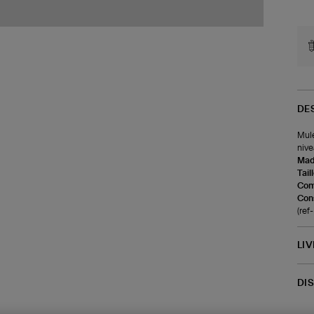
DE
Mule
nive
Made
Tail
Com
Cons
(re
LI
DI