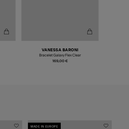
VANESSA BARONI
V
Bracelet Galaxy Flex Clear
Boucles 
169,00 €
MADE IN EUROPE
MADE