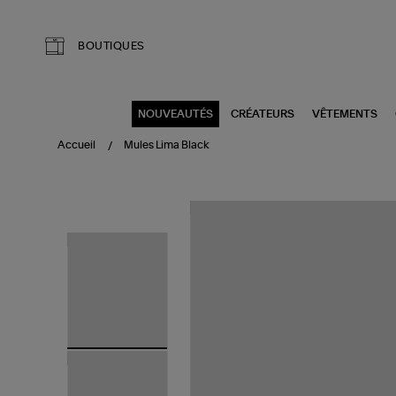
Aller au contenu principal
BOUTIQUES
NOUVEAUTÉS
CRÉATEURS
VÊTEMENTS
Accueil
Mules Lima Black