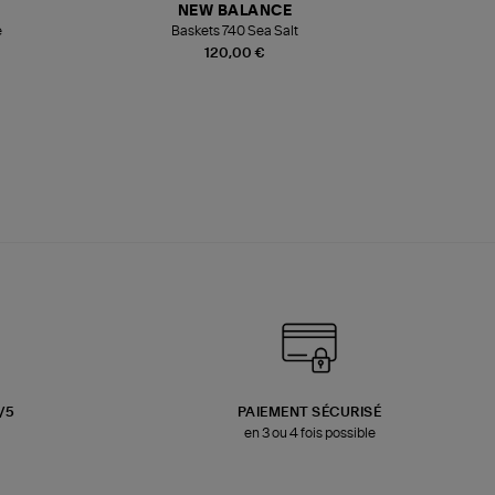
NEW BALANCE
e
Baskets 740 Sea Salt
Veste
120,00 €
3/5
PAIEMENT SÉCURISÉ
en 3 ou 4 fois possible