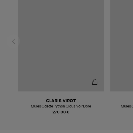
CLARIS VIROT
ration
Mules Odette Python Clous Noir Doré
Mules O
270,00 €