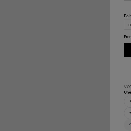
Poi
Pren
VOT
Une