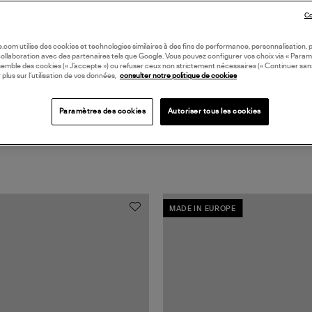
Coll
Co
CÉR
oile.com utilise des cookies et technologies similaires à des fins de performance, personnalisation, p
collaboration avec des partenaires tels que Google. Vous pouvez configurer vos choix via « Param
semble des cookies (« J’accepte ») ou refuser ceux non strictement nécessaires (« Continuer san
 plus sur l’utilisation de vos données,
consulter notre politique de cookies
Paramètres des cookies
Autoriser tous les cookies
MADE IN EUROPE