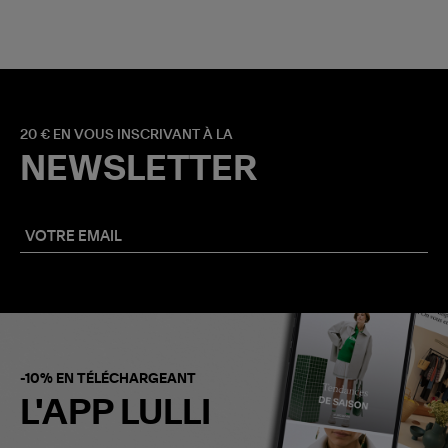
20 € EN VOUS INSCRIVANT À LA
NEWSLETTER
-10% EN TÉLÉCHARGEANT
L'APP LULLI