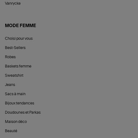
Vanrycke
MODE FEMME
Choisi pour vous
Best-Sellers
Robes
Baskets femme
Sweatshirt
Jeans
Sacs à main
Bijoux tendances
Doudounes et Parkas
Maison déco
Beauté