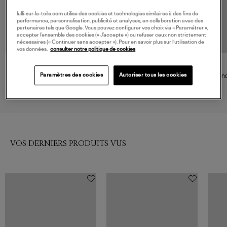
lulli-sur-la-toile.com utilise des cookies et technologies similaires à des fins de
performance, personnalisation, publicité et analyses, en collaboration avec des
partenaires tels que Google. Vous pouvez configurer vos choix via « Paramétrer »,
accepter l’ensemble des cookies (« J’accepte ») ou refuser ceux non strictement
nécessaires (« Continuer sans accepter »). Pour en savoir plus sur l’utilisation de
vos données,
consulter notre politique de cookies
NOUVELLE COLLECTION
MI-MAI
BIRKENSTOCK
Paramètres des cookies
Autoriser tous les cookies
Mules Alba Marron
Mules Naples Wrapped Suede
Sand
Leather Carafe
275,00 €
165,00 €
VOS DERNIERS PRODUITS VUS