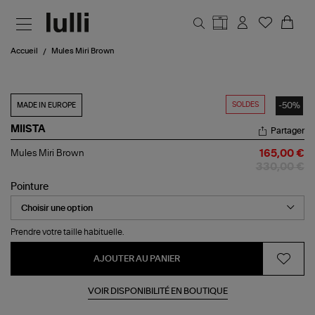
Aller au contenu principal
Accueil
Mules Miri Brown
SOLDES
-50%
MADE IN EUROPE
MIISTA
Partager
Mules
Mules Miri Brown
165,00 €
Miri
330,00 €
Brown
Pointure
Prendre votre taille habituelle.
AJOUTER AU PANIER
VOIR DISPONIBILITÉ EN BOUTIQUE