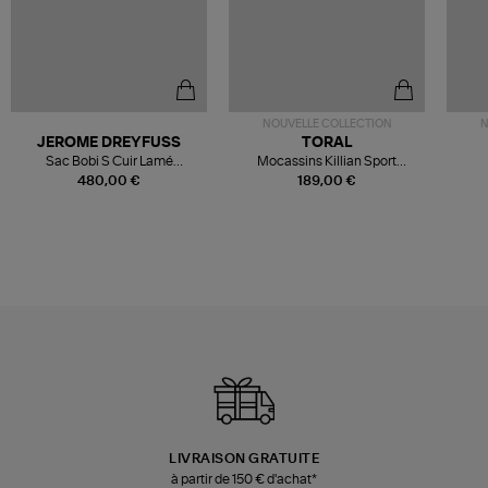
NOUVELLE COLLECTION
N
JEROME DREYFUSS
TORAL
Sac Bobi S Cuir Lamé
Mocassins Killian Sport
Champagne
Mousse
480,00 €
189,00 €
LIVRAISON GRATUITE
à partir de 150 € d'achat*