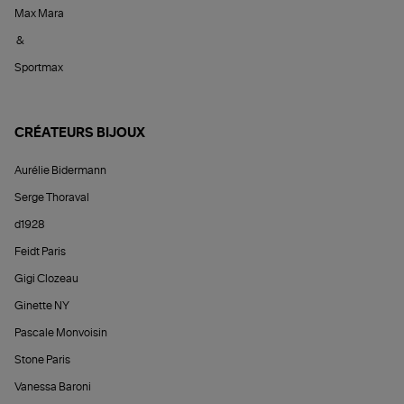
Max Mara
&
Sportmax
CRÉATEURS BIJOUX
Aurélie Bidermann
Serge Thoraval
d1928
Feidt Paris
Gigi Clozeau
Ginette NY
Pascale Monvoisin
Stone Paris
Vanessa Baroni