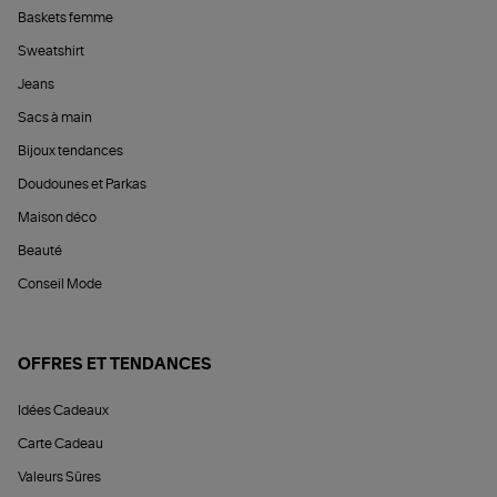
Baskets femme
Sweatshirt
Jeans
Sacs à main
Bijoux tendances
Doudounes et Parkas
Maison déco
Beauté
Conseil Mode
OFFRES ET TENDANCES
Idées Cadeaux
Carte Cadeau
Valeurs Sûres