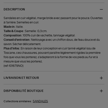
DESCRIPTION
Sandales en cuir végétal, marge bride avec passant pour le pouce. Ouvertes
à l'arrière. Semelles en cuir.
Made in :
Italie.
Taille & Coupe :
Semelle : 0,3 cm.
Composition :
100% cuir de vachette, tannage végétal.
Conseil d'entretien :
Nettoyage avec un chiffon doux, de l'eau douce et du
savon. Sécher délicatement.
Plus d'infos :
En raison de leur conception en cuir tanné végétal issu de
Toscane, ces chaussures, pouvant paraître légèrement rigides la première
fois que vous les porterez, s'adapteront à la forme de vos pieds au fur et à
mesure que vous les porterez.
(ref-101679NO)
LIVRAISON ET RETOUR
DISPONIBILITÉ BOUTIQUE
SANDALES
Collections similaires :