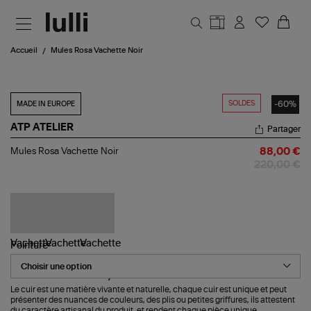
Aller au contenu principal
Accueil
Mules Rosa Vachette Noir
SOLDES
-60%
MADE IN EUROPE
ATP ATELIER
Partager
Mules
Mules Rosa Vachette Noir
88,00 €
Rosa
220,00 €
Vachette
Noir
Pointure
Le cuir est une matière vivante et naturelle, chaque cuir est unique et peut
présenter des nuances de couleurs, des plis ou petites griffures, ils attestent
du caractère artisanal du produit, et rendent chaque pièce unique.