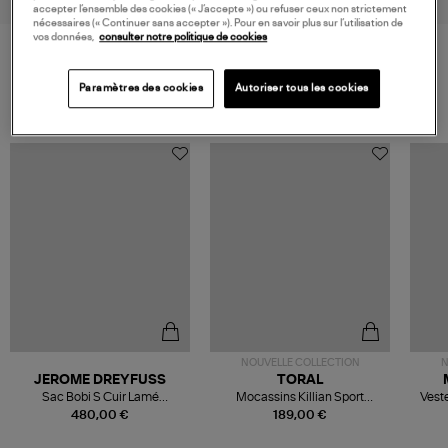
accepter l’ensemble des cookies (« J’accepte ») ou refuser ceux non strictement
nécessaires (« Continuer sans accepter »). Pour en savoir plus sur l’utilisation de
vos données,
consulter notre politique de cookies
VOS DERNIERS PRODUITS VUS
Paramètres des cookies
Autoriser tous les cookies
NOUVELLE COLLECTION
N
JEROME DREYFUSS
TORAL
Sac Bobi S Cuir Lamé
Mocassins Killian Sport
Veste
Champagne
Mousse
480,00 €
189,00 €