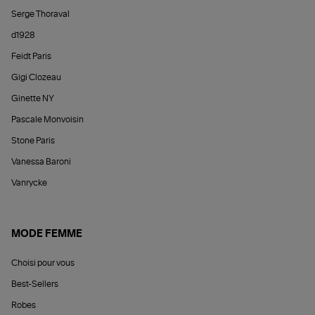
Serge Thoraval
d1928
Feidt Paris
Gigi Clozeau
Ginette NY
Pascale Monvoisin
Stone Paris
Vanessa Baroni
Vanrycke
MODE FEMME
Choisi pour vous
Best-Sellers
Robes