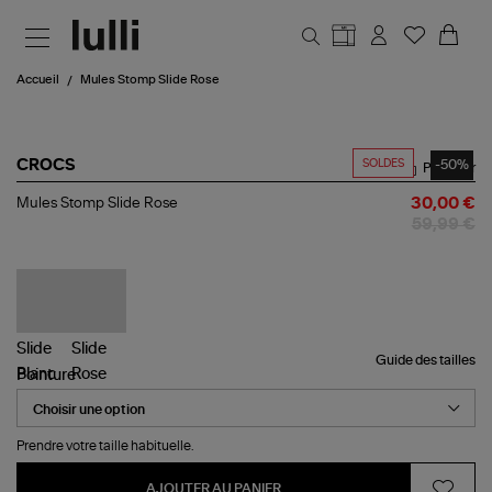
Aller au contenu principal
Accueil
Mules Stomp Slide Rose
SOLDES
-50%
CROCS
Partager
Mules
Mules Stomp Slide Rose
30,00 €
Stomp
59,99 €
Slide
Rose
Guide des tailles
Pointure
Prendre votre taille habituelle.
AJOUTER AU PANIER