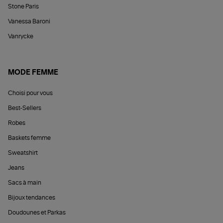
Stone Paris
Vanessa Baroni
Vanrycke
MODE FEMME
Choisi pour vous
Best-Sellers
Robes
Baskets femme
Sweatshirt
Jeans
Sacs à main
Bijoux tendances
Doudounes et Parkas