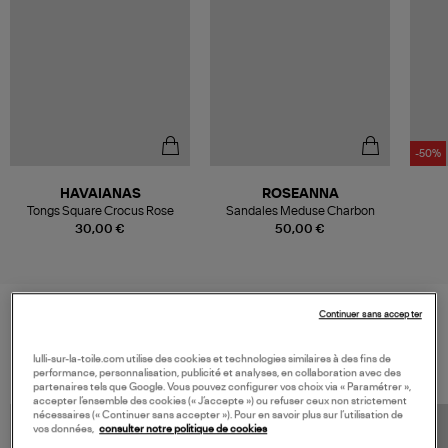
-50%
HAVAIANAS
ROSEANNA
Tongs Square Crocus Rose
Sandales Meduse Charbon
30,00 €
50,00 €
Continuer sans accepter
VOS DERNIERS PRODUITS VUS
lulli-sur-la-toile.com utilise des cookies et technologies similaires à des fins de
performance, personnalisation, publicité et analyses, en collaboration avec des
partenaires tels que Google. Vous pouvez configurer vos choix via « Paramétrer »,
accepter l’ensemble des cookies (« J’accepte ») ou refuser ceux non strictement
nécessaires (« Continuer sans accepter »). Pour en savoir plus sur l’utilisation de
vos données,
consulter notre politique de cookies