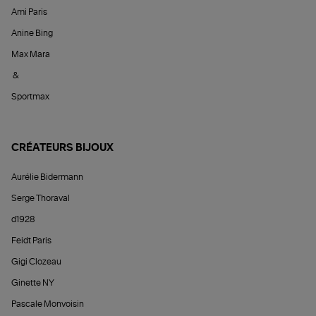
Ami Paris
Anine Bing
Max Mara
&
Sportmax
CRÉATEURS BIJOUX
Aurélie Bidermann
Serge Thoraval
d1928
Feidt Paris
Gigi Clozeau
Ginette NY
Pascale Monvoisin