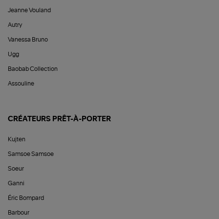
Jeanne Vouland
Autry
Vanessa Bruno
Ugg
Baobab Collection
Assouline
CRÉATEURS PRÊT-À-PORTER
Kujten
Samsoe Samsoe
Soeur
Ganni
Éric Bompard
Barbour