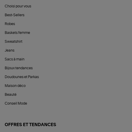
Choisi pour vous
Best-Sellers
Robes
Baskets femme
Sweatshirt
Jeans
Sacs à main
Bijoux tendances
Doudounes et Parkas
Maison déco
Beauté
Conseil Mode
OFFRES ET TENDANCES