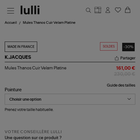
Aller au contenu principal
Accueil
Mules Thanos Cuir Velam Platine
SOLDES
-30%
MADE IN FRANCE
K.JACQUES
Partager
Mules
Mules Thanos Cuir Velam Platine
161,00 €
Thanos
230,00 €
Cuir
Velam
Guide des tailles
Platine
Pointure
Prenez votre taille habituelle.
VOTRE CONSEILLÈRE LULLI
Une question sur ce produit ?