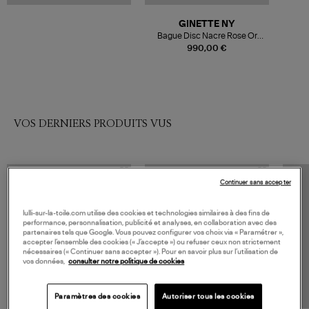
GINETTE NY
Bague Disc Nacre Rose Or
Rose
990,00 €
VOS DERNIERS PRODUITS VUS
Continuer sans accepter
lulli-sur-la-toile.com utilise des cookies et technologies similaires à des fins de
performance, personnalisation, publicité et analyses, en collaboration avec des
partenaires tels que Google. Vous pouvez configurer vos choix via « Paramétrer »,
accepter l’ensemble des cookies (« J’accepte ») ou refuser ceux non strictement
nécessaires (« Continuer sans accepter »). Pour en savoir plus sur l’utilisation de
vos données,
consulter notre politique de cookies
Paramètres des cookies
Autoriser tous les cookies