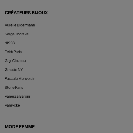
CRÉATEURS BIJOUX
Aurélie Bidermann
Serge Thoraval
d1928
Feidt Paris
Gigi Clozeau
Ginette NY
Pascale Monvoisin
Stone Paris
Vanessa Baroni
Vanrycke
MODE FEMME