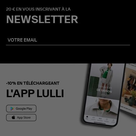
20 € EN VOUS INSCRIVANT À LA
NEWSLETTER
-10% EN TÉLÉCHARGEANT
L'APP LULLI