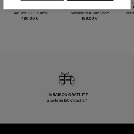
NOUVELLE COLLECTION
N
JEROME DREYFUSS
TORAL
Sac Bobi S Cuir Lamé
Mocassins Killian Sport
Veste
Champagne
Mousse
480,00 €
189,00 €
LIVRAISON GRATUITE
à partir de 150 € d'achat*