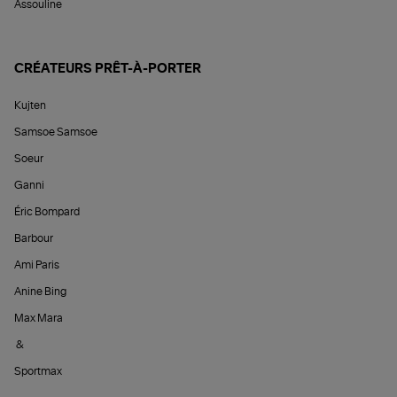
Assouline
CRÉATEURS PRÊT-À-PORTER
Kujten
Samsoe Samsoe
Soeur
Ganni
Éric Bompard
Barbour
Ami Paris
Anine Bing
Max Mara
&
Sportmax