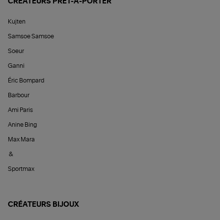
CRÉATEURS PRÊT-À-PORTER
Kujten
Samsoe Samsoe
Soeur
Ganni
Éric Bompard
Barbour
Ami Paris
Anine Bing
Max Mara
&
Sportmax
CRÉATEURS BIJOUX