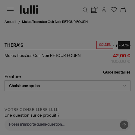
Aller au contenu principal
Accueil
Mules Tressées Cuir Noir RETOUR FOURN
SOLDES
-60%
THERA'S
Partager
Mules
Mules Tressées Cuir Noir RETOUR FOURN
42,00 €
Tressées
105,00 €
Cuir
Noir
Guide des tailles
RETOUR
Pointure
FOURN
VOTRE CONSEILLÈRE LULLI
Une question sur ce produit ?