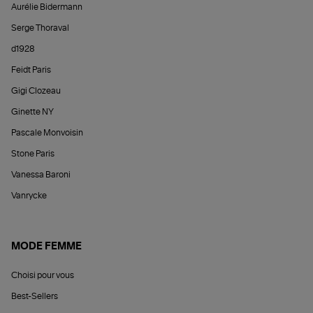
Aurélie Bidermann
Serge Thoraval
d1928
Feidt Paris
Gigi Clozeau
Ginette NY
Pascale Monvoisin
Stone Paris
Vanessa Baroni
Vanrycke
MODE FEMME
Choisi pour vous
Best-Sellers