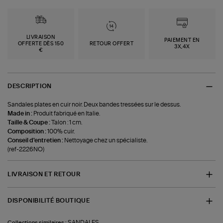
LIVRAISON
PAIEMENT EN
OFFERTE DÈS 150
RETOUR OFFERT
3X,4X
€
DESCRIPTION
Sandales plates en cuir noir. Deux bandes tressées sur le dessus.
Made in :
Produit fabriqué en Italie.
Taille & Coupe :
Talon : 1 cm.
Composition :
100% cuir.
Conseil d'entretien :
Nettoyage chez un spécialiste.
(ref-2226NO)
LIVRAISON ET RETOUR
DISPONIBILITÉ BOUTIQUE
SANDALES
Collections similaires :