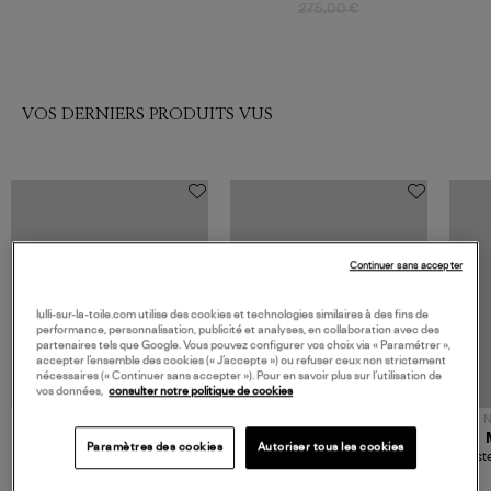
275,00 €
VOS DERNIERS PRODUITS VUS
Continuer sans accepter
lulli-sur-la-toile.com utilise des cookies et technologies similaires à des fins de
performance, personnalisation, publicité et analyses, en collaboration avec des
partenaires tels que Google. Vous pouvez configurer vos choix via « Paramétrer »,
accepter l’ensemble des cookies (« J’accepte ») ou refuser ceux non strictement
nécessaires (« Continuer sans accepter »). Pour en savoir plus sur l’utilisation de
vos données,
consulter notre politique de cookies
NOUVELLE COLLECTION
N
JEROME DREYFUSS
TORAL
Paramètres des cookies
Autoriser tous les cookies
Sac Bobi S Cuir Lamé
Mocassins Killian Sport
Veste
Champagne
Mousse
480,00 €
189,00 €