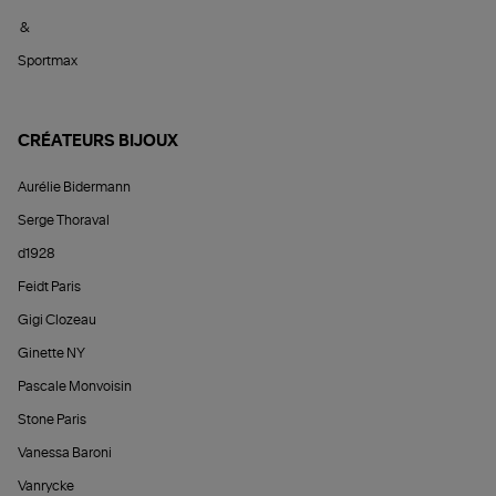
&
Sportmax
CRÉATEURS BIJOUX
Aurélie Bidermann
Serge Thoraval
d1928
Feidt Paris
Gigi Clozeau
Ginette NY
Pascale Monvoisin
Stone Paris
Vanessa Baroni
Vanrycke