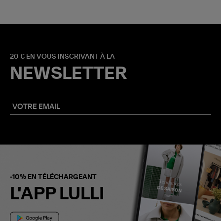
20 € EN VOUS INSCRIVANT À LA
NEWSLETTER
-10% EN TÉLÉCHARGEANT
L'APP LULLI