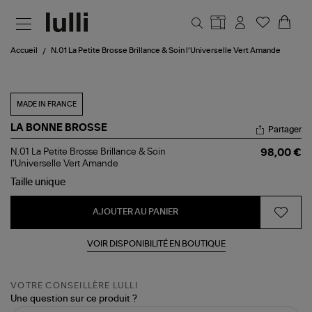
Aller au contenu principal
Accueil
N.01 La Petite Brosse Brillance & Soin l’Universelle Vert Amande
MADE IN FRANCE
LA BONNE BROSSE
Partager
N.01
N.01 La Petite Brosse Brillance & Soin
98,00 €
La
l’Universelle Vert Amande
Petite
Taille
unique
Brosse
Brillance
&
AJOUTER AU PANIER
Soin
l’Universelle
Vert
VOIR DISPONIBILITÉ EN BOUTIQUE
Amande
VOTRE CONSEILLÈRE LULLI
Une question sur ce produit ?