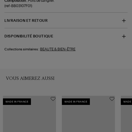
Composition :
Poils de sanglier.
(ref-BB03107F01)
LIVRAISON ET RETOUR
DISPONIBILITÉ BOUTIQUE
BEAUTE & BIEN-ÊTRE
Collections similaires :
VOUS AIMEREZ AUSSI
MADE IN FRANCE
MADE IN FRANCE
MADE 