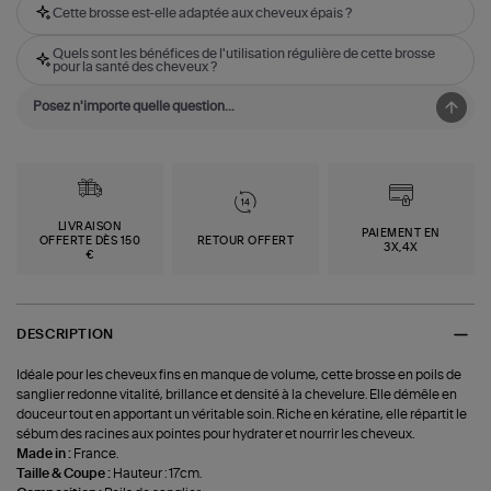
Cette brosse est-elle adaptée aux cheveux épais ?
Quels sont les bénéfices de l'utilisation régulière de cette brosse
pour la santé des cheveux ?
LIVRAISON
PAIEMENT EN
OFFERTE DÈS 150
RETOUR OFFERT
3X,4X
€
DESCRIPTION
Idéale pour les cheveux fins en manque de volume, cette brosse en poils de
sanglier redonne vitalité, brillance et densité à la chevelure. Elle démêle en
douceur tout en apportant un véritable soin. Riche en kératine, elle répartit le
sébum des racines aux pointes pour hydrater et nourrir les cheveux.
Made in :
France.
Taille & Coupe :
Hauteur : 17cm.