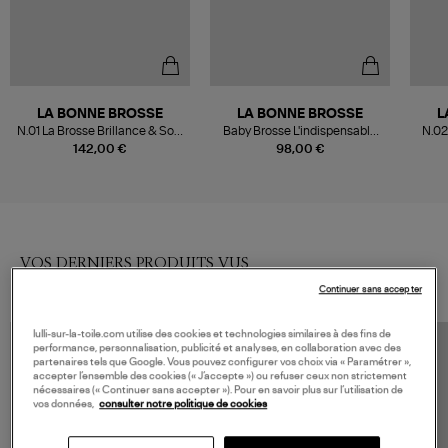
LA BONNE BROSSE
LA BONNE BROSSE
L
N.01 La Brosse Brillance & Soin
Baby Brosse L'indispensable
N.02
l'Universelle Vert Amande
Vert
So
142,00 €
98,00 €
VOS DERNIERS PRODUITS VUS
Continuer sans accepter
lulli-sur-la-toile.com utilise des cookies et technologies similaires à des fins de
performance, personnalisation, publicité et analyses, en collaboration avec des
partenaires tels que Google. Vous pouvez configurer vos choix via « Paramétrer »,
accepter l’ensemble des cookies (« J’accepte ») ou refuser ceux non strictement
nécessaires (« Continuer sans accepter »). Pour en savoir plus sur l’utilisation de
vos données,
consulter notre politique de cookies