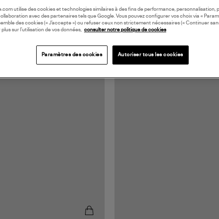
oile.com utilise des cookies et technologies similaires à des fins de performance, personnalisation, p
collaboration avec des partenaires tels que Google. Vous pouvez configurer vos choix via « Param
semble des cookies (« J’accepte ») ou refuser ceux non strictement nécessaires (« Continuer san
 plus sur l’utilisation de vos données,
consulter notre politique de cookies
Paramètres des cookies
Autoriser tous les cookies
RANCE
MADE IN FRANCE