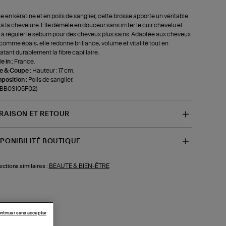
e en kératine et en poils de sanglier, cette brosse apporte un véritable
 à la chevelure. Elle démêle en douceur sans irriter le cuir chevelu et
 à réguler le sébum pour des cheveux plus sains. Adaptée aux cheveux
 comme épais, elle redonne brillance, volume et vitalité tout en
atant durablement la fibre capillaire.
 in :
France.
le & Coupe :
Hauteur : 17 cm.
position :
Poils de sanglier.
f-BB03105F02)
VRAISON ET RETOUR
SPONIBILITÉ BOUTIQUE
BEAUTE & BIEN-ÊTRE
ections similaires :
ntinuer sans accepter