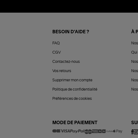
BESOIN D'AIDE ?
À 
FAQ
Nos
CGV
Qui 
Contactez-nous
Nos
Vos retours
Nos
Supprimer mon compte
Nos
Politique de confidentialité
Nos 
Préférences de cookies
MODE DE PAIEMENT
SU