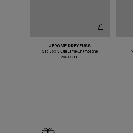
N
JEROME DREYFUSS
te
Sac Bobi S Cuir Lamé Champagne
M
480,00 €