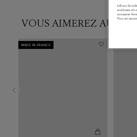
lulli-sur-la-t
analyses, en 
accepter l’en
Pour en savoir
VOUS AIMEREZ AUSSI
MADE IN FRANCE
MADE IN F