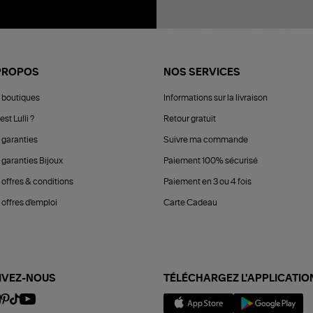
PROPOS
NOS SERVICES
 boutiques
Informations sur la livraison
est Lulli ?
Retour gratuit
 garanties
Suivre ma commande
 garanties Bijoux
Paiement 100% sécurisé
 offres & conditions
Paiement en 3 ou 4 fois
offres d'emploi
Carte Cadeau
IVEZ-NOUS
TÉLÉCHARGEZ L'APPLICATIO