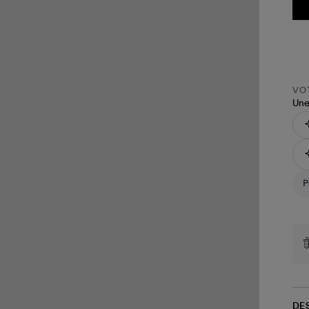
VOT
Une
DE