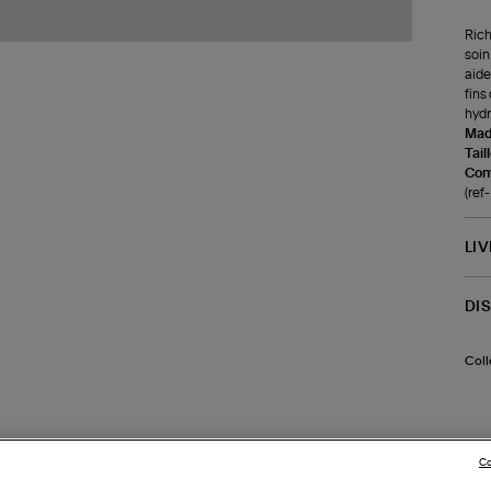
Rich
soin
aide
fins
hydr
Made
Tail
Com
(re
LI
DI
Coll
Co