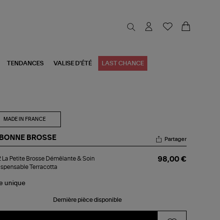
TENDANCES
VALISE D'ÉTÉ
LAST CHANCE
MADE IN FRANCE
 BONNE BROSSE
Partager
02
 La Petite Brosse Démêlante & Soin
98,00 €
dispensable Terracotta
ite
osse
le
unique
mêlante
n
Dernière pièce disponible
ndispensable
racotta