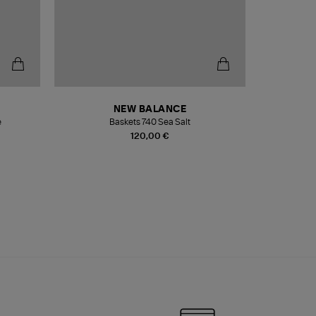
NEW BALANCE
e
Baskets 740 Sea Salt
Veste
120,00 €