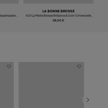
LA BONNE BROSSE
ndispensable
N.01 La Petite Brosse Brillance & Soin l’Universelle
N.03 L
Rouge Cerise
98,00 €