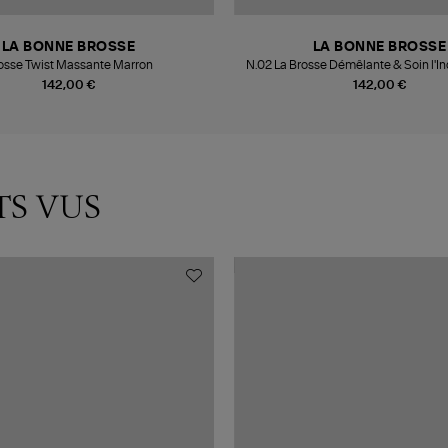
LA BONNE BROSSE
LA BONNE BROSSE
osse Twist Massante Marron
N.02 La Brosse Démêlante & Soin l'I
Corail
142,00 €
142,00 €
TS VUS