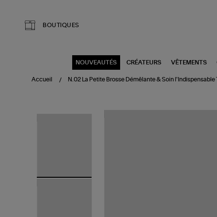
Aller au contenu principal
BOUTIQUES
NOUVEAUTÉS
CRÉATEURS
VÊTEMENTS
Accueil
N.02 La Petite Brosse Démêlante & Soin l'Indispensable 