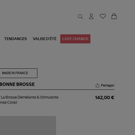
TENDANCES
VALISE D'ÉTÉ
LAST CHANCE
MADE IN FRANCE
 BONNE BROSSE
Partager
07
 La Brosse Démêlante & Stimulante
142,00 €
tense Corail
osse
mêlante
mulante
ntense
ail