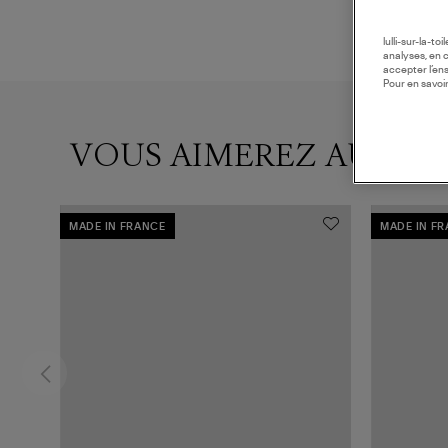
lulli-sur-la-t
analyses, en 
accepter l’en
Pour en savoir
VOUS AIMEREZ AUSSI
MADE IN FRANCE
MADE IN F