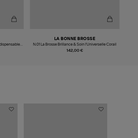
LA BONNE BROSSE
ndispensable
N.01 La Brosse Brillance & Soin l'Universelle Corail
N.03 L
142,00 €