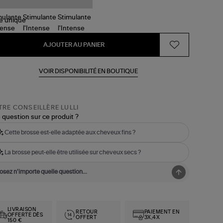
le
unique
AJOUTER AU PANIER
VOIR DISPONIBILITÉ EN BOUTIQUE
RE CONSEILLÈRE LULLI
 question sur ce produit ?
Cette brosse est-elle adaptée aux cheveux fins ?
La brosse peut-elle être utilisée sur cheveux secs ?
LIVRAISON
RETOUR
PAIEMENT EN
OFFERTE DÈS
OFFERT
3X,4X
150 €