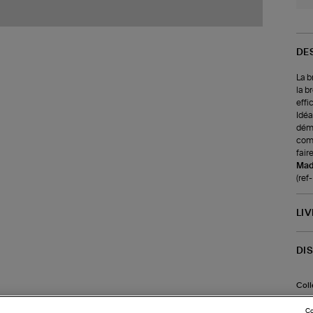
DE
La b
la b
effi
Idéa
démê
comm
fair
Made
(ref
LI
DI
Coll
Co