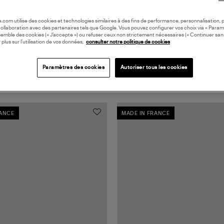
oile.com utilise des cookies et technologies similaires à des fins de performance, personnalisation, p
collaboration avec des partenaires tels que Google. Vous pouvez configurer vos choix via « Param
semble des cookies (« J’accepte ») ou refuser ceux non strictement nécessaires (« Continuer san
 plus sur l’utilisation de vos données,
consulter notre politique de cookies
Paramètres des cookies
Autoriser tous les cookies
RANCE
MADE IN FRANCE