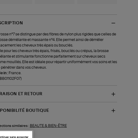
SCRIPTION
rosse n°7 se distingue par des fibres de nylon plus rigides que celles de
rosse démêlante et massante n°4. Elle permet ainsi de démêler
cacement les cheveux très épais ou bouclés.
le pour les cheveux très épais, frisés, bouclés ou crépus, la brosse
lante et stimulante fonctionne parfaitement sur cheveux secs
e mouillés. Elle est idéale pour répartir uniformément vos soins et les
e pénétrer dans vos cheveux.
 in :
France.
-BB01102F07)
VRAISON ET RETOUR
SPONIBILITÉ BOUTIQUE
BEAUTE & BIEN-ÊTRE
ections similaires :
ntinuer sans accepter