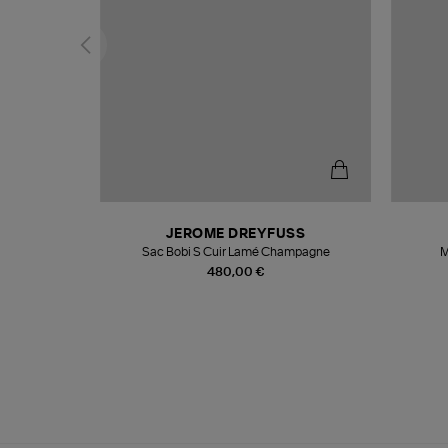
N
JEROME DREYFUSS
te
Sac Bobi S Cuir Lamé Champagne
M
480,00 €