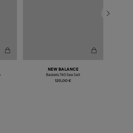
NEW BALANCE
e
Baskets 740 Sea Salt
Veste
120,00 €