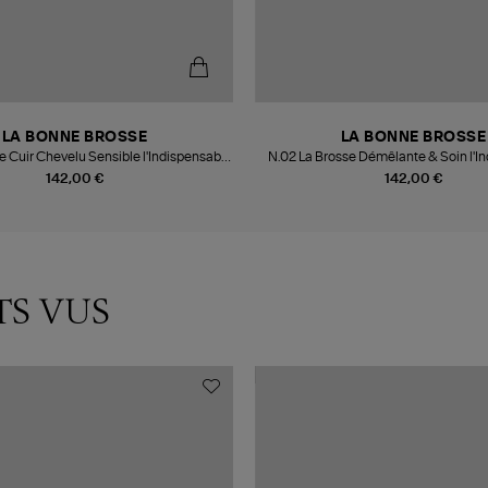
LA BONNE BROSSE
LA BONNE BROSSE
e Cuir Chevelu Sensible l'Indispensable
N.02 La Brosse Démêlante & Soin l'I
Douceur Corail
Corail
142,00 €
142,00 €
TS VUS