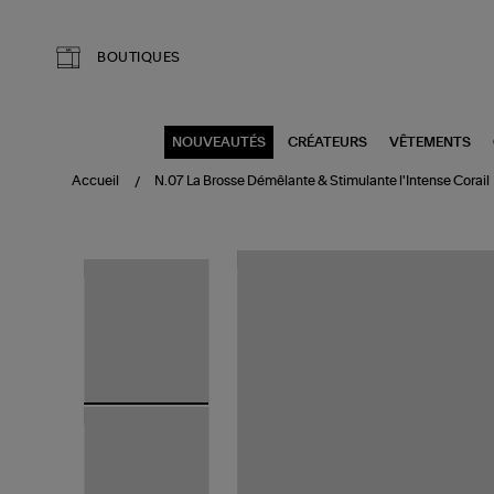
Aller au contenu principal
BOUTIQUES
NOUVEAUTÉS
CRÉATEURS
VÊTEMENTS
Accueil
N.07 La Brosse Démêlante & Stimulante l'Intense Corail