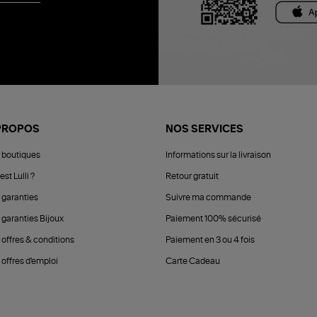
PROPOS
NOS SERVICES
 boutiques
Informations sur la livraison
est Lulli ?
Retour gratuit
 garanties
Suivre ma commande
 garanties Bijoux
Paiement 100% sécurisé
 offres & conditions
Paiement en 3 ou 4 fois
offres d'emploi
Carte Cadeau