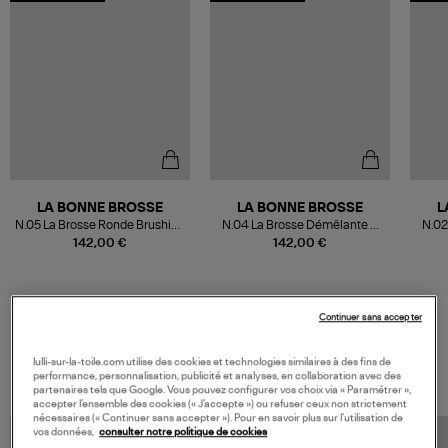
LA BONNE BROSSE
LA BONNE BROSSE
L
N.05 La Brosse Ronde Brushing
N.04 La Brosse Démêlante &
N.02
Volume & style Rose Poudré
Massante La Miracle Rose
Soi
142,00 €
142,00 €
Lilas
Continuer sans accepter
VOS DERNIERS PRODUITS VUS
lulli-sur-la-toile.com utilise des cookies et technologies similaires à des fins de
performance, personnalisation, publicité et analyses, en collaboration avec des
partenaires tels que Google. Vous pouvez configurer vos choix via « Paramétrer »,
accepter l’ensemble des cookies (« J’accepte ») ou refuser ceux non strictement
nécessaires (« Continuer sans accepter »). Pour en savoir plus sur l’utilisation de
vos données,
consulter notre politique de cookies