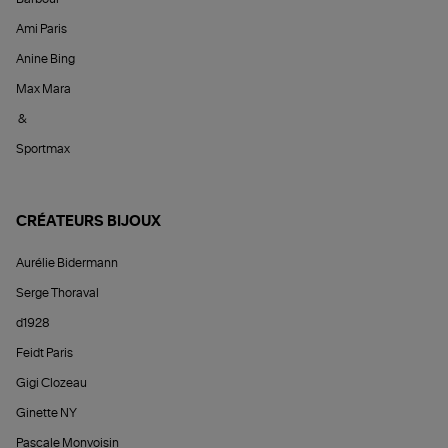
Ami Paris
Anine Bing
Max Mara
&
Sportmax
CRÉATEURS BIJOUX
Aurélie Bidermann
Serge Thoraval
d1928
Feidt Paris
Gigi Clozeau
Ginette NY
Pascale Monvoisin