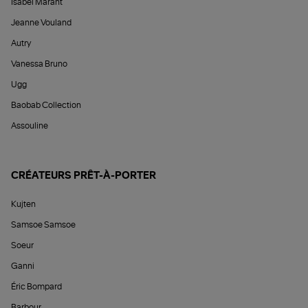
Isabel Marant
Jeanne Vouland
Autry
Vanessa Bruno
Ugg
Baobab Collection
Assouline
CRÉATEURS PRÊT-À-PORTER
Kujten
Samsoe Samsoe
Soeur
Ganni
Éric Bompard
Barbour