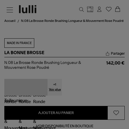
Aller au contenu principal
Accueil
N.08 La Brosse Ronde Brushing Longueur & Mouvement Rose Poudré
MADE IN FRANCE
LA BONNE BROSSE
Partager
N.08
N.08 La Brosse Ronde Brushing Longueur &
142,00 €
La
Mouvement Rose Poudré
Brosse
Ronde
Brushing
Longueur
+
1
&
Voir plus
Mouvement
Rose
Taille
unique
Poudré
AJOUTER AU PANIER
VOIR DISPONIBILITÉ EN BOUTIQUE