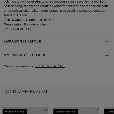
volume aux racines et structurer les longueurs sans casser le cheveu. Ses
poils de sanglier riches en kératine hydratent et lissent la fibre capillaire tout
en répartissant les huiles naturelles pour plus de brillance et de protection.
Made in :
France.
Taille & Coupe :
Diamètre de 54mm.
Composition :
Poils de sanglier.
(ref-BB60137UF08)
LIVRAISON ET RETOUR
DISPONIBILITÉ BOUTIQUE
BEAUTE & BIEN-ÊTRE
Collections similaires :
VOUS AIMEREZ AUSSI
MADE IN FRANCE
MADE IN FRANCE
MADE 