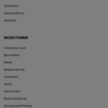
Stone Paris
Vanessa Baroni
Vanrycke
MODE FEMME
Choisi pour vous
Best-Sellers
Robes
Baskets femme
Sweatshirt
Jeans
Sacs à main
Bijoux tendances
Doudounes et Parkas