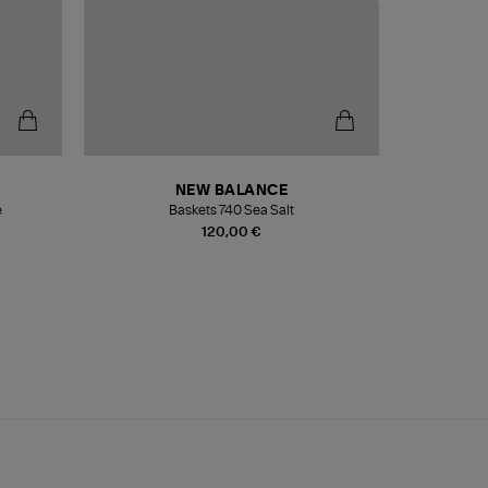
NEW BALANCE
e
Baskets 740 Sea Salt
Veste
120,00 €