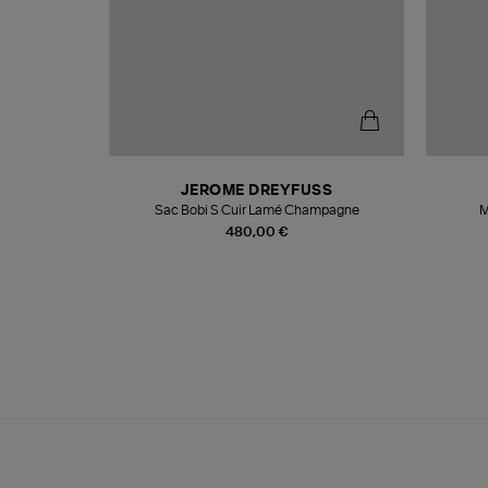
N
JEROME DREYFUSS
te
Sac Bobi S Cuir Lamé Champagne
M
480,00 €