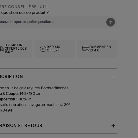
RE CONSEILLÈRE LULLI
 question sur ce produit ?
LIVRAISON
RETOUR
PAIEMENT EN
OFFERTE DÈS
OFFERT
3X,4X
150 €
SCRIPTION
e en lin beige à rayures. Bords effilochés.
le & Coupe :
140 x 180 cm.
position :
100% lin.
eil d'entretien :
Lavage en machine à 30°.
-170494)
VRAISON ET RETOUR