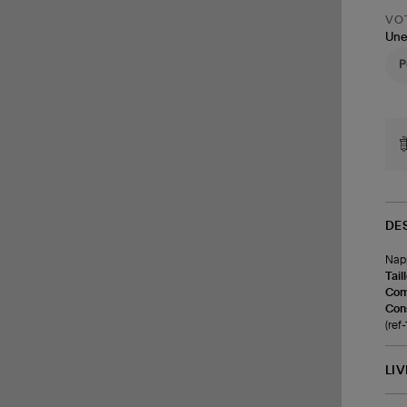
VOT
Une
DE
Napp
Tail
Com
Cons
(ref
LI