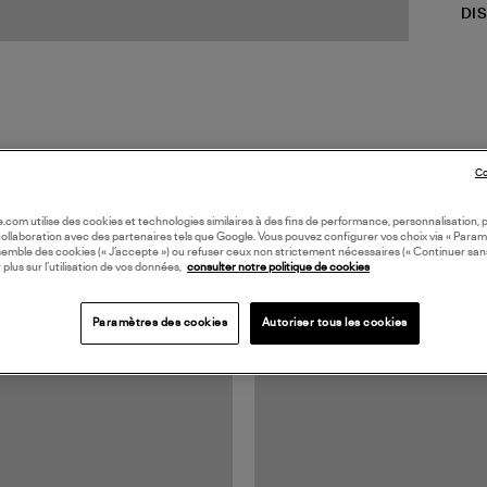
DI
Co
oile.com utilise des cookies et technologies similaires à des fins de performance, personnalisation, p
TS VUS
collaboration avec des partenaires tels que Google. Vous pouvez configurer vos choix via « Param
semble des cookies (« J’accepte ») ou refuser ceux non strictement nécessaires (« Continuer san
 plus sur l’utilisation de vos données,
consulter notre politique de cookies
Paramètres des cookies
Autoriser tous les cookies