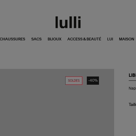
CHAUSSURES
SACS
BIJOUX
ACCESS & BEAUTÉ
LUI
MAISON
LI
-40%
SOLDES
Na
Nap
Th
Bel
Fis
14
Tail