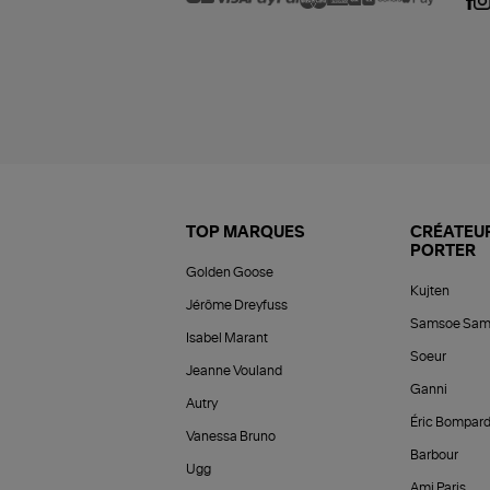
TOP MARQUES
CRÉATEUR
PORTER
Golden Goose
Kujten
Jérôme Dreyfuss
Samsoe Sam
Isabel Marant
Soeur
Jeanne Vouland
Ganni
Autry
Éric Bompar
Vanessa Bruno
Barbour
Ugg
Ami Paris