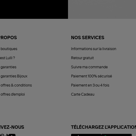
PROPOS
NOS SERVICES
 boutiques
Informations sur la livraison
est Lulli ?
Retour gratuit
 garanties
Suivre ma commande
 garanties Bijoux
Paiement 100% sécurisé
 offres & conditions
Paiement en 3 ou 4 fois
offres d'emploi
Carte Cadeau
IVEZ-NOUS
TÉLÉCHARGEZ L'APPLICATIO