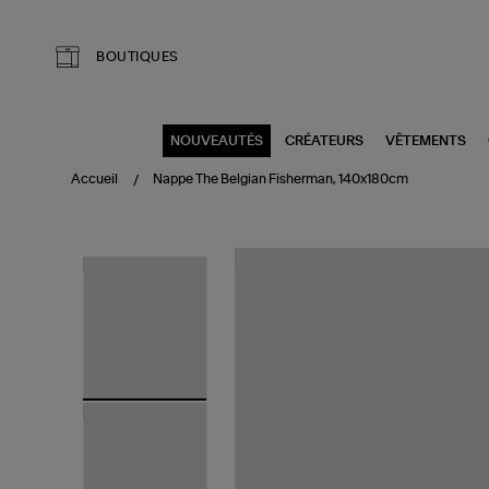
Aller au contenu principal
BOUTIQUES
NOUVEAUTÉS
CRÉATEURS
VÊTEMENTS
Accueil
Nappe The Belgian Fisherman, 140x180cm