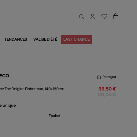
TENDANCES
VALISE D'ÉTÉ
LAST CHANCE
BECO
Partager
ppe
pe The Belgian Fisherman, 140x180cm
96,50 €
e
gian
161,00 €
herman,
0x180cm
le
unique
Épuisé