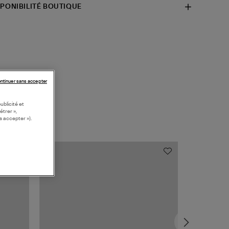
SPONIBILITÉ BOUTIQUE
ntinuer sans accepter
ublicité et
étrer »,
s accepter »).