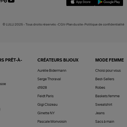
© LULLI 2025 - Tous droits réservés -CGV-Plan du site-Politique de confidentialité
S PRÊT-À-
CRÉATEURS BIJOUX
MODE FEMME
Aurélie Bidermann
Choisi pour vous
Serge Thoraval
Best-Sellers
soe
d1928
Robes
Feidt Paris
Baskets femme
Gigi Clozeau
Sweatshirt
d
Ginette NY
Jeans
Pascale Monvoisin
Sacs à main