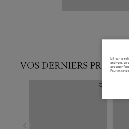
lulli-sur-la-t
VOS DERNIERS PRODUI
analyses, en 
accepter l’en
Pour en savoir