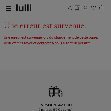
Aller au contenu principal
Une erreur est survenue.
Une erreur est survenue lors du chargement de cette page.
Veuillez réessayer et
contactez-nous
si l’erreur persiste.
LIVRAISON GRATUITE
à partir de 150 € d'achat*