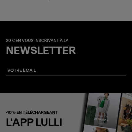
20 € EN VOUS INSCRIVANT À LA
NEWSLETTER
-10% EN TÉLÉCHARGEANT
L'APP LULLI