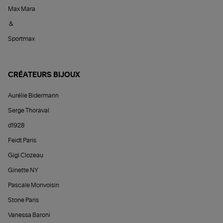
Max Mara
&
Sportmax
CRÉATEURS BIJOUX
Aurélie Bidermann
Serge Thoraval
d1928
Feidt Paris
Gigi Clozeau
Ginette NY
Pascale Monvoisin
Stone Paris
Vanessa Baroni