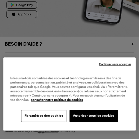
BESOIN D'AIDE ?
À PROPOS
Continuer sans accepter
NOS SERVICES
lulli-sur-la-toile.com utilise des cookies et technologies similaires à des fins de
performance, personnalisation, publicité et analyses, en collaboration avec des
partenaires tels que Google. Vous pouvez configurer vos choix via « Paramétrer »,
accepter l’ensemble des cookies (« J’accepte ») ou refuser ceux non strictement
SERVICE CLIENT
nécessaires (« Continuer sans accepter »). Pour en savoir plus sur l’utilisation de
vos données,
consulter notre politique de cookies
Paramètres des cookies
Autoriser tous les cookies
MODE DE PAIEMENT