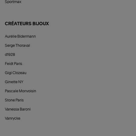
Sportmax
CRÉATEURS BIJOUX
Aurélie Bidermann
Serge Thoraval
d1928
Feidt Paris
Gigi Clozeau
Ginette NY
Pascale Monvoisin
Stone Paris
Vanessa Baroni
Vanrycke