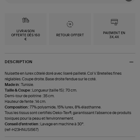
LIVRAISON
PAIEMENT EN
OFFERTE DÈS 150
RETOUR OFFERT
3X,4X
€
DESCRIPTION
Nuisette en lurex côtelé doré avec liseré pailleté. Col V. Bretelles fines
réglables. Coupe droite. Base droite fendue sur le coté.
Made in :
Tunisie.
Taille & Coupe :
Longueur (taille 1S) : 70 cm.
Demi-tour de poitrine : 35 cm.
Hauteur de fente : 14 cm.
Composition :
77% polyamide, 15% lurex, 8% élasthanne.
Tous les tissus sont certifiés Oeko-Tex®, garantissant l'absence de produits
toxiques pour la peau et l'environnement.
Conseil d'entretien :
Lavage en machine à 30°.
(ref-H23HNUSI567)