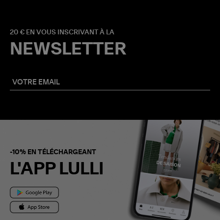
20 € EN VOUS INSCRIVANT À LA
NEWSLETTER
-10% EN TÉLÉCHARGEANT
L'APP LULLI