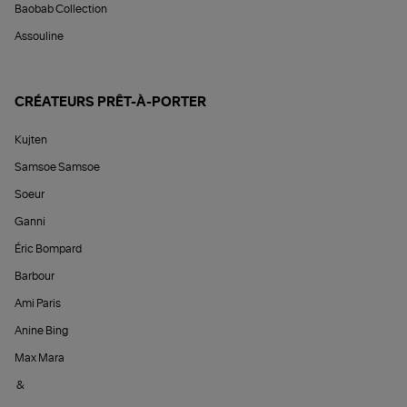
Baobab Collection
Assouline
CRÉATEURS PRÊT-À-PORTER
Kujten
Samsoe Samsoe
Soeur
Ganni
Éric Bompard
Barbour
Ami Paris
Anine Bing
Max Mara
&