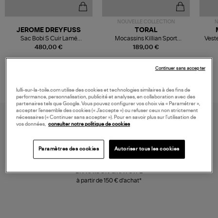
NOUVELLE COLLECTION
N
JEROME DREYFUSS
TORAL
Sac Bobi S Cuir Lamé
Mocassins Killian Sport
Veste
Champagne
Mousse
480,00 €
189,00 €
Continuer sans accepter
lulli-sur-la-toile.com utilise des cookies et technologies similaires à des fins de
performance, personnalisation, publicité et analyses, en collaboration avec des
partenaires tels que Google. Vous pouvez configurer vos choix via « Paramétrer »,
accepter l’ensemble des cookies (« J’accepte ») ou refuser ceux non strictement
nécessaires (« Continuer sans accepter »). Pour en savoir plus sur l’utilisation de
vos données,
consulter notre politique de cookies
Paramètres des cookies
Autoriser tous les cookies
LIVRAISON GRATUITE
à partir de 150 € d'achat*