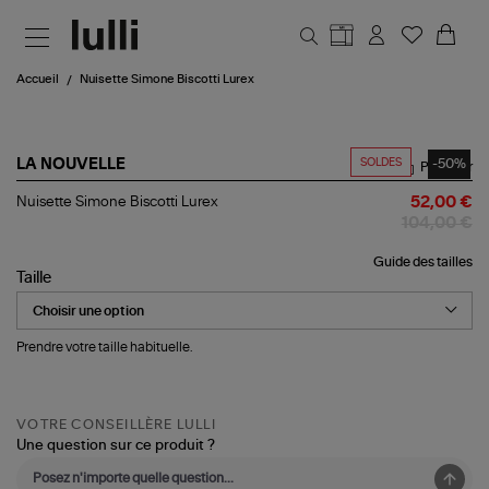
Aller au contenu principal
Accueil
Nuisette Simone Biscotti Lurex
SOLDES
-50%
LA NOUVELLE
Partager
Nuisette
Nuisette Simone Biscotti Lurex
52,00 €
Simone
104,00 €
Biscotti
Lurex
Guide des tailles
Taille
Prendre votre taille habituelle.
VOTRE CONSEILLÈRE LULLI
Une question sur ce produit ?