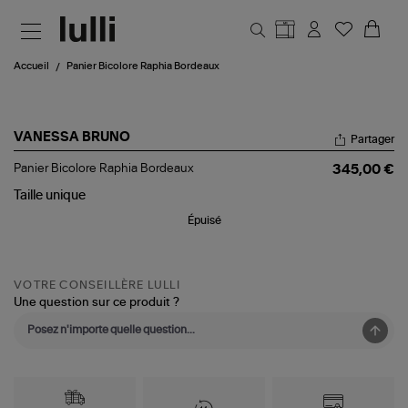
Aller au contenu principal
Accueil
Panier Bicolore Raphia Bordeaux
VANESSA BRUNO
Partager
Panier
Panier Bicolore Raphia Bordeaux
345,00 €
Bicolore
Raphia
Taille
unique
Bordeaux
Épuisé
VOTRE CONSEILLÈRE LULLI
Une question sur ce produit ?