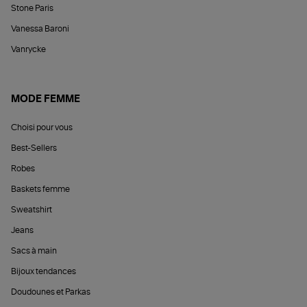
Stone Paris
Vanessa Baroni
Vanrycke
MODE FEMME
Choisi pour vous
Best-Sellers
Robes
Baskets femme
Sweatshirt
Jeans
Sacs à main
Bijoux tendances
Doudounes et Parkas