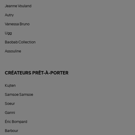
Jeanne Vouland
Autry
Vanessa Bruno
Ugg
Baobab Collection
Assouline
CRÉATEURS PRÊT-À-PORTER
Kujten
Samsoe Samsoe
Soeur
Ganni
Éric Bompard
Barbour