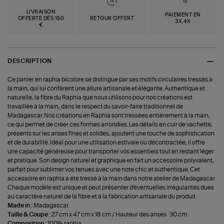
LIVRAISON
PAIEMENT EN
OFFERTE DÈS 150
RETOUR OFFERT
3X,4X
€
DESCRIPTION
Ce panier en raphia bicolore se distingue par ses motifs circulaires tressés à
la main, qui lui confèrent une allure artisanale et élégante. Authentique et
naturelle, la fibre du Raphia que nous utilisons pour nos créations est
travaillée à la main, dans le respect du savoir-faire traditionnel de
Madagascar. Nos créations en Raphia sont tressées entièrement à la main,
ce qui permet de créer ces formes arrondies. Les détails en cuir de vachette,
présents sur les anses fines et solides, ajoutent une touche de sophistication
et de durabilité. Idéal pour une utilisation estivale ou décontractée, il offre
une capacité généreuse pour transporter vos essentiels tout en restant léger
et pratique. Son design naturel et graphique en fait un accessoire polyvalent,
parfait pour sublimer vos tenues avec une note chic et authentique. Cet
accessoire en raphia a été tressé à la main dans notre atelier de Madagascar.
Chaque modèle est unique et peut présenter d'éventuelles irrégularités dues
au caractère naturel de la fibre et à la fabrication artisanale du produit.
Made in :
Madagascar.
Taille & Coupe :
27 cm x 47 cm x 18 cm / Hauteur des anses : 30 cm
Composition :
100% raphia