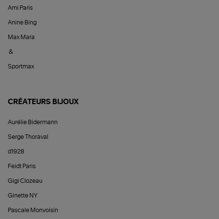
Ami Paris
Anine Bing
Max Mara
&
Sportmax
CRÉATEURS BIJOUX
Aurélie Bidermann
Serge Thoraval
d1928
Feidt Paris
Gigi Clozeau
Ginette NY
Pascale Monvoisin