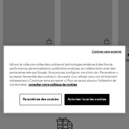
NOUVELLE COLLECTION
N
Continuer sans accepter
JEROME DREYFUSS
TORAL
Sac Bobi S Cuir Lamé
Mocassins Killian Sport
Veste
Champagne
Mousse
lulli-sur-la-toile.com utilise des cookies et technologies similaires à des fins de
480,00 €
189,00 €
performance, personnalisation, publicité et analyses, en collaboration avec des
partenaires tels que Google. Vous pouvez configurer vos choix via « Paramétrer »,
accepter l’ensemble des cookies (« J’accepte ») ou refuser ceux non strictement
nécessaires (« Continuer sans accepter »). Pour en savoir plus sur l’utilisation de
vos données,
consulter notre politique de cookies
Paramètres des cookies
Autoriser tous les cookies