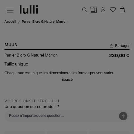
Aller au contenu principal
Accueil
Panier Bicro G Naturel Marron
MUUN
Partager
Panier
Panier Bicro G Naturel Marron
230,00 €
Bicro
G
Taille
unique
Naturel
Chaque sac est unique, les dimensions et les formes peuvent varier.
Marron
Épuisé
VOTRE CONSEILLÈRE LULLI
Une question sur ce produit ?