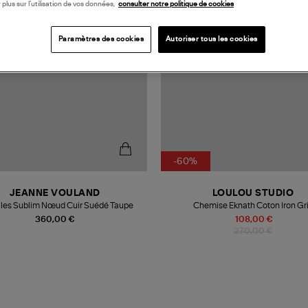
 plus sur l’utilisation de vos données,
consulter notre politique de cookies
Paramètres des cookies
Autoriser tous les cookies
-60%
JEANNE VOULAND
LOULOU STUDIO
les Sublim Nœud Cuir Suédé Taupe
Chemise Eknath Coton Iron Gr
360,00 €
108,00 €
270,00 €