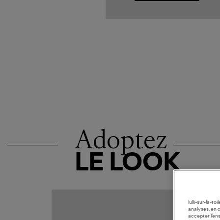
Adoptez
LE LOOK
MADE I
lulli-sur-la-t
analyses, en 
accepter l’en