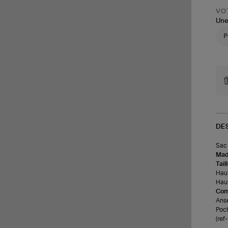
VOT
Une
DE
Sac 
Made
Tail
Haut
Haut
Com
Anse
Poch
(re