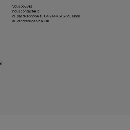
Vous pouvez
nous contacter ici
ou par téléphone au 04 91 44 61 67 du lundi
au vendredi de 9h à 18h.
N