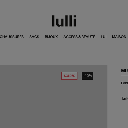
CHAUSSURES
SACS
BIJOUX
ACCESS & BEAUTÉ
LUI
MAISON
MU
-40%
SOLDES
Pan
Pani
Bic
M
Kha
Tail