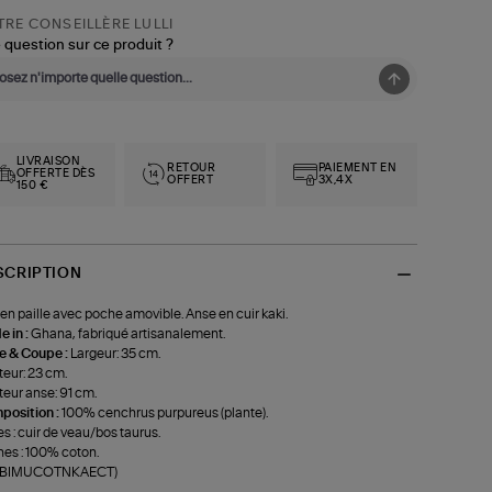
RE CONSEILLÈRE LULLI
 question sur ce produit ?
LIVRAISON
RETOUR
PAIEMENT EN
OFFERTE DÈS
OFFERT
3X,4X
150 €
SCRIPTION
en paille avec poche amovible. Anse en cuir kaki.
 in :
Ghana, fabriqué artisanalement.
le & Coupe :
Largeur: 35 cm.
eur: 23 cm.
eur anse: 91 cm.
position :
100% cenchrus purpureus (plante).
s : cuir de veau/bos taurus.
es : 100% coton.
f-BIMUCOTNKAECT)