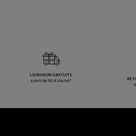
LIVRAISON GRATUITE
RET
à partir de 150 € d'achat*
d