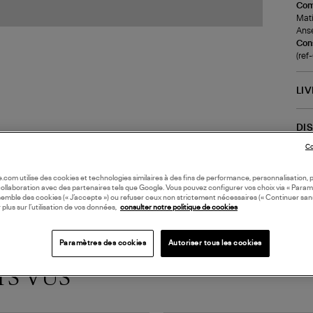
Com
Mati
Anse
Cons
(re
LI
DI
Co
oile.com utilise des cookies et technologies similaires à des fins de performance, personnalisation, p
collaboration avec des partenaires tels que Google. Vous pouvez configurer vos choix via « Param
semble des cookies (« J’accepte ») ou refuser ceux non strictement nécessaires (« Continuer san
 plus sur l’utilisation de vos données,
consulter notre politique de cookies
Paramètres des cookies
Autoriser tous les cookies
TS VUS