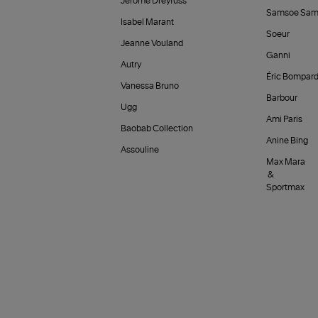
Jérôme Dreyfuss
Samsoe Sam
Isabel Marant
Soeur
Jeanne Vouland
Ganni
Autry
Éric Bompar
Vanessa Bruno
Barbour
Ugg
Ami Paris
Baobab Collection
Anine Bing
Assouline
Max Mara
&
Sportmax