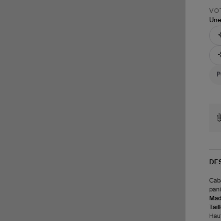
VOT
Une
DE
Caba
pani
Made
Tail
Haut