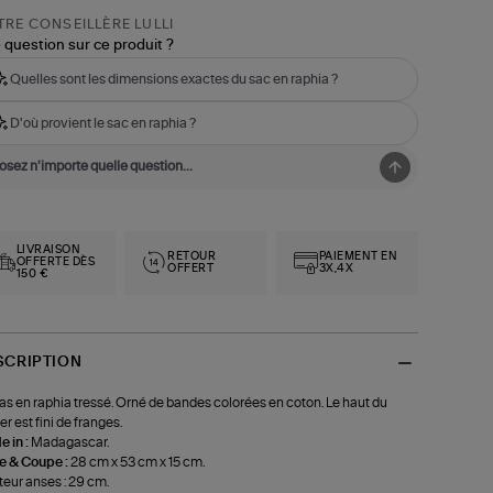
RE CONSEILLÈRE LULLI
 question sur ce produit ?
Quelles sont les dimensions exactes du sac en raphia ?
D'où provient le sac en raphia ?
LIVRAISON
RETOUR
PAIEMENT EN
OFFERTE DÈS
OFFERT
3X,4X
150 €
SCRIPTION
s en raphia tressé. Orné de bandes colorées en coton. Le haut du
er est fini de franges.
 in :
Madagascar.
le & Coupe :
28 cm x 53 cm x 15 cm.
eur anses : 29 cm.