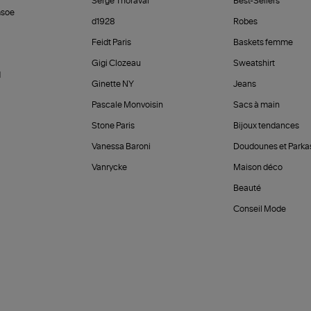
Serge Thoraval
Best-Sellers
soe
d1928
Robes
Feidt Paris
Baskets femme
Gigi Clozeau
Sweatshirt
d
Ginette NY
Jeans
Pascale Monvoisin
Sacs à main
Stone Paris
Bijoux tendances
Vanessa Baroni
Doudounes et Parka
Vanrycke
Maison déco
Beauté
Conseil Mode