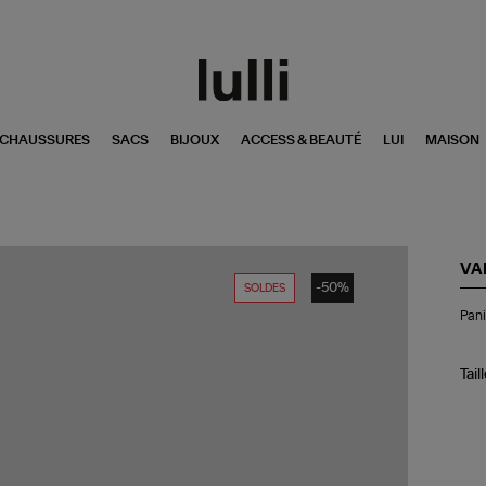
CHAUSSURES
SACS
BIJOUX
ACCESS & BEAUTÉ
LUI
MAISON
VA
-50%
SOLDES
Pan
Pani
Bri
Tail