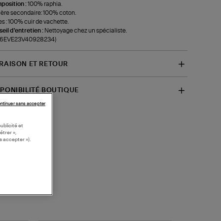
position :
100% raphia.
ère secondaire: 100% coton.
s : 100% cuir de vachette.
eil d'entretien :
Nettoyage chez un spécialiste.
f-6EVE23V40928234)
VRAISON ET RETOUR
SPONIBILITÉ BOUTIQUE
ntinuer sans accepter
ublicité et
étrer »,
s accepter »).