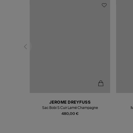
T
JEROME DREYFUSS
k
Sac Bobi S Cuir Lamé Champagne
M
480,00 €