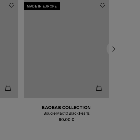
MADE IN EUROPE
MADE IN EU
BAOBAB COLLECTION
Bougie Max 10 Black Pearls
Paréo Fou
90,00 €