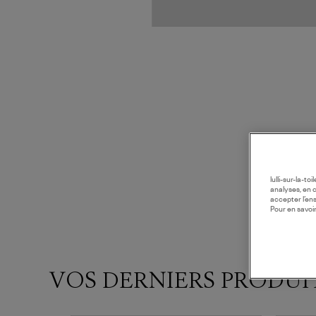
lulli-sur-la-t
analyses, en 
accepter l’en
Pour en savoir
VOS DERNIERS PRODUI