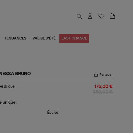
TENDANCES
VALISE D'ÉTÉ
LAST CHANCE
NESSA BRUNO
Partager
ier
er Brique
175,00 €
que
350,00 €
le
unique
Épuisé