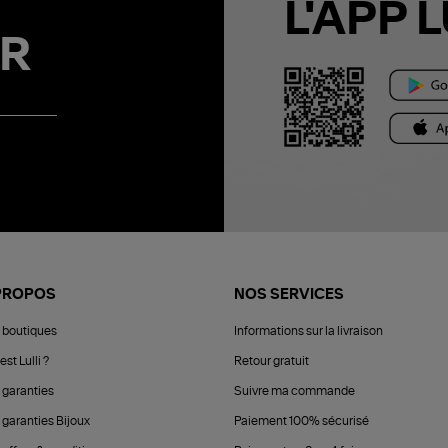
L'APP L
R
PROPOS
NOS SERVICES
 boutiques
Informations sur la livraison
est Lulli ?
Retour gratuit
 garanties
Suivre ma commande
 garanties Bijoux
Paiement 100% sécurisé